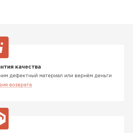
ь Тимплэкс
ТИ
 Basfiber
ТИ
нтия качества
ним дефектный материал или вернём деньги
ь Теплекс
вия возврата
ТИ
кровля Брит