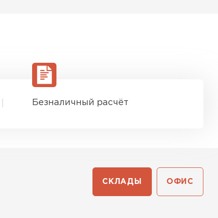
ь Ursa
ТИ
он
ТИ
Безналичный расчёт
анели
ТИ
СКЛАДЫ
ОФИС
 Izolife