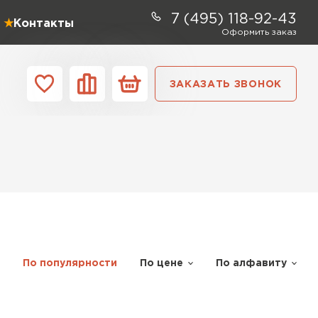
7 (495) 118-92-43
Контакты
Оформить заказ
ЗАКАЗАТЬ ЗВОНОК
ании
Контакты
ель Profiplex
ЕЙТИ
По популярности
По цене
По алфавиту
ь Дирок
ТИ