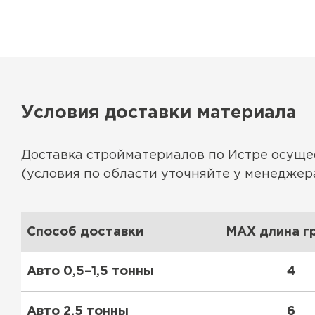
Утеплитель Эковер
Утеплитель Юматекс
ПЕРЕЙТИ
Утеплитель Теплекс
Утеплитель Изовол
Условия доставки материала
ПЕРЕЙТИ
Утеплитель Эковер
Доставка стройматериалов по Истре осущ
(условия по области уточняйте у менеджера
Утеплитель Дирок
Утеплитель Термит
ПЕРЕЙТИ
Способ доставки
MAX длина гр
Утеплитель Белтеп
Авто 0,5–1,5 тонны
4
Утеплитель Изомин
Утеплитель Тизол
Авто 2,5 тонны
6