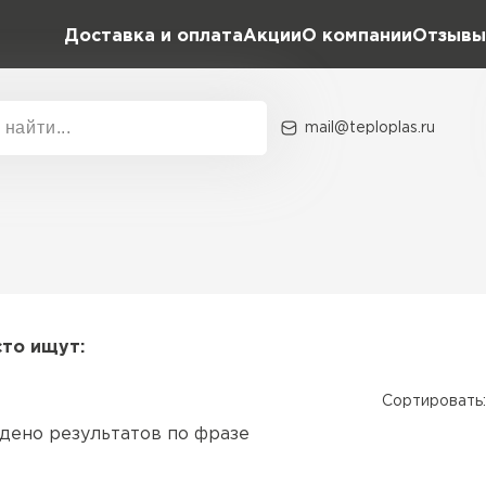
Доставка и оплата
Акции
О компании
Отзывы
mail@teploplas.ru
Акции
О комп
Утеплит
ПЕР
сто ищут:
Сортировать:
Утеплител
дено результатов по фразе
ПЕРЕЙ