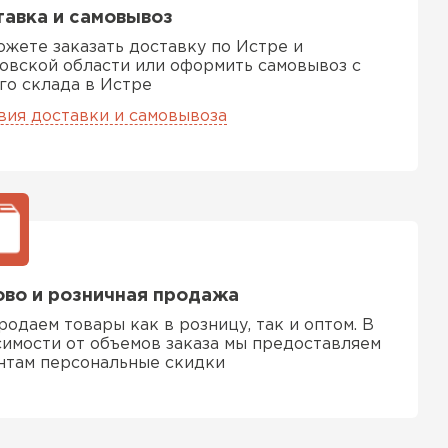
ТИ
авка и самовывоз
ожете заказать доставку по Истре и
овской области или оформить самовывоз с
 Isoroc
го склада в Истре
вия доставки и самовывоза
ТИ
ь Paroc
ТИ
во и розничная продажа
родаем товары как в розницу, так и оптом. В
симости от объемов заказа мы предоставляем
ь Rockwool
нтам персональные скидки
ТИ