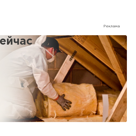
ь Тизол
Реклама
ТИ
сейчас
%
ь Ruspanel
ТИ
ь Xotpipe
ТИ