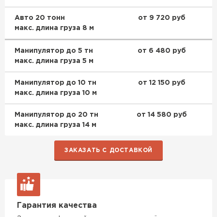
Утеплитель Эковер
Утеплитель Термит
Авто 20 тонн
от 9 720 руб
макс. длина груза 8 м
ПЕРЕЙТИ
Манипулятор до 5 тн
от 6 480 руб
Утеплитель Isotec
Утеплитель Тимплэкс
макс. длина груза 5 м
ПЕРЕЙТИ
Манипулятор до 10 тн
от 12 150 руб
Утеплитель Ruspanel
макс. длина груза 10 м
Утеплитель Изовол
Манипулятор до 20 тн
от 14 580 руб
Утеплитель Брит
макс. длина груза 14 м
ПЕРЕЙТИ
ЗАКАЗАТЬ С ДОСТАВКОЙ
Утеплитель Basfiber
Утеплитель Basfiber
ПЕРЕЙТИ
Утеплитель Xotpipe
Гарантия качества