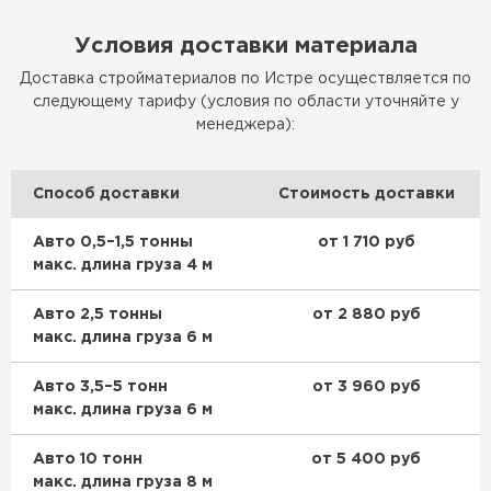
Утеплитель Изотек
Условия доставки материала
ПЕРЕЙТИ
Утеплитель Юматекс
Доставка стройматериалов по Истре осуществляется по
следующему тарифу (условия по области уточняйте у
Утеплитель Ruspanel
менеджера):
Утеплитель Теплекс
ПЕРЕЙТИ
Способ доставки
Стоимость доставки
Утеплитель Эковер
Авто 0,5–1,5 тонны
от 1 710 руб
Утеплитель Hotrock
макс. длина груза 4 м
Утеплитель Дирок
ПЕРЕЙТИ
Авто 2,5 тонны
от 2 880 руб
макс. длина груза 6 м
Утеплитель Белтеп
Утеплитель Xotpipe
Авто 3,5–5 тонн
от 3 960 руб
макс. длина груза 6 м
ПЕРЕЙТИ
Утеплитель Тизол
Авто 10 тонн
от 5 400 руб
макс. длина груза 8 м