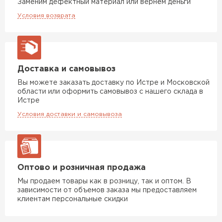
Утеплитель Термит
Заменим дефектный материал или вернём деньги
Утеплитель Тимплэкс
Условия возврата
ПЕРЕЙТИ
Утеплитель Теплекс
Доставка и самовывоз
ПЕРЕЙТИ
Вы можете заказать доставку по Истре и Московской
области или оформить самовывоз с нашего склада в
Истре
Утеплитель Изомин
Условия доставки и самовывоза
ПЕРЕЙТИ
Рулонная кровля Брит
Оптово и розничная продажа
Мы продаем товары как в розницу, так и оптом. В
ПЕРЕЙТИ
зависимости от объемов заказа мы предоставляем
клиентам персональные скидки
Утеплитель Knauf