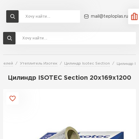
mail@teploplas.ru
Доставка и оплата
Акции
О компании
Контакты
Утеплитель Технониколь
Перейти в каталог
ителей
Утеплитель Изотек
Цилиндр Isotec Section
Цилиндр IS
Утеплитель Ветонит
Утеплитель Rockwool
Цилиндр ISOTEC Section 20х169х1200
ПЕРЕЙТИ
Утеплитель Knauf
Утеплитель Profiplex
Утеплитель Пеноплекс
ПЕРЕЙТИ