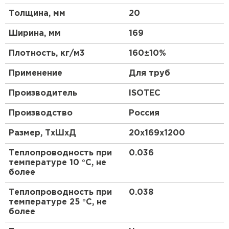
воздействий.
Утеплитель Тимплэкс
Толщина, мм
20
ПЕРЕЙТИ
Высококачественные строительные
Ширина, мм
материалы
169
Оптимальные размеры и форма для удобства
Утеплитель Теплекс
Плотность, кг/м3
160±10%
монтажа
Прочный материал для долгого срока службы
ПЕРЕЙТИ
Применение
Для труб
Надежная защита от внешних воздействий
Производитель
ISOTEC
Утеплитель Изомин
Сферы применения:
Производство
Россия
ПЕРЕЙТИ
Размер, ТхШхД
Строительство жилых и коммерческих зданий
20х169х1200
Ремонт и реконструкция существующих
Теплопроводность при
0.036
Рулонная кровля Брит
строений
температуре 10 °С, не
Производство мебели и декоративных
более
ПЕРЕЙТИ
элементов
Теплопроводность при
0.038
температуре 25 °С, не
более
Утеплитель Knauf