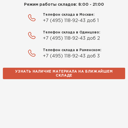
ПЕРЕЙТИ
Приобрёл утеплитель Isover
Режим работы складов: 8:00 - 21:00
для утепления дачного домика.
Телефон склада в Москве:
Понравилось, что он мягкий, не
Утеплитель Izolife
+7 (495) 118-92-43 доб 1
крошится и легко
укладывается хоть я и не
ПЕРЕЙТИ
Телефон склада в Одинцово:
профессионал, но справился
+7 (495) 118-92-43 доб 2
быстро. Ребята из компании
Телефон склада в Раменском:
порадовали, всё организовали
+7 (495) 118-92-43 доб 3
ВСЕ ПРОИЗВОДИТЕЛИ
оперативно, доставили
вовремя, ничего не перепутали.
Теперь подумываю утеплить и
УЗНАТЬ НАЛИЧИЕ МАТЕРИАЛА НА БЛИЖАЙШЕМ
СКЛАДЕ
сарай с таким подходом
хочется снова обратиться к
ним!
Власов
Егор
07.12.2024