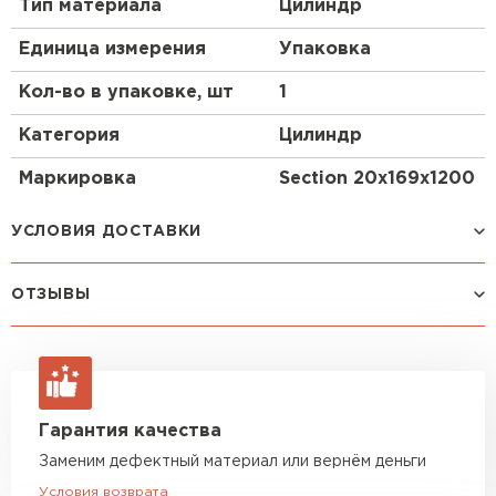
Тип материала
Цилиндр
ПЕРЕЙТИ
Единица измерения
Упаковка
Утеплитель Isoroc
Кол-во в упаковке, шт
1
Категория
Цилиндр
ПЕРЕЙТИ
Маркировка
Section 20х169х1200
Утеплитель Isover
УСЛОВИЯ ДОСТАВКИ
ПЕРЕЙТИ
ОТЗЫВЫ
Способ доставки
Стоимость доставки
Утеплитель Paroc
Авто 0,5–1,5 тонны
от 1 710 руб
Посмотреть все отзывы
макс. длина груза 4 м
ПЕРЕЙТИ
ОСТАВИТЬ ОТЗЫВ
Авто 2,5 тонны
от 2 880 руб
Гарантия качества
макс. длина груза 6 м
Зайцев
Утеплитель Penoplex
Александр
Заменим дефектный материал или вернём деньги
Авто 3,5–5 тонн
от 3 960 руб
27.10.2024
Условия возврата