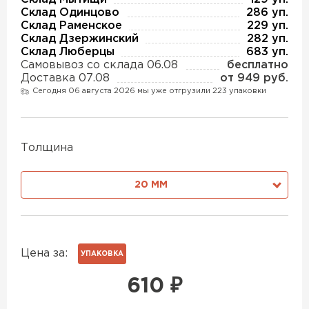
Утеплитель Изотек
Склад Одинцово
286 уп.
Склад Раменское
229 уп.
Склад Дзержинский
282 уп.
ПЕРЕЙТИ
Утеплитель Юматекс
Склад Люберцы
683 уп.
Самовывоз со склада 06.08
бесплатно
Доставка 07.08
от 949 руб.
Утеплитель Ruspanel
Утеплитель Теплекс
Сегодня 06 августа 2026 мы уже отгрузили 223 упаковки
ПЕРЕЙТИ
Утеплитель Эковер
Толщина
Утеплитель Hotrock
20 ММ
Утеплитель Дирок
ПЕРЕЙТИ
Утеплитель Белтеп
Утеплитель Xotpipe
Цена за:
УПАКОВКА
ПЕРЕЙТИ
610
₽
Утеплитель Тизол