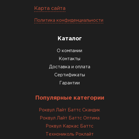
27.05.2024
Карта сайта
Недавно купил утеплитель
Политика конфиденциальности
Инсулейшн для потолка в
сарае. Материал плотный,
лёгкий, укладывать просто,
Каталог
крошится минимально.
О компании
Доставили быстро,
консультанты помогли с
Контакты
выбором и всё подробно
Доставка и оплата
объяснили. С монтажом
Сертификаты
справился сам!
Гарантии
Михайлов
Популярные категории
Андрей
21.10.2024
Роквул Лайт Баттс Скандик
Роквул Лайт Баттс Оптима
Искал определённый
Роквул Каркас Баттс
утеплитель для гаража, чтобы
Технониколь Роклайт
обеспечить и теплоизоляцию, и