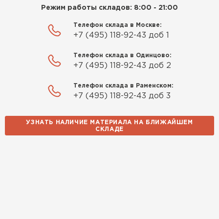
Приобрёл утеплитель Isover
ПЕРЕЙТИ
Режим работы складов: 8:00 - 21:00
для утепления дачного домика.
Телефон склада в Москве:
Понравилось, что он мягкий, не
+7 (495) 118-92-43 доб 1
Утеплитель Izolife
крошится и легко
укладывается хоть я и не
Телефон склада в Одинцово:
ПЕРЕЙТИ
профессионал, но справился
+7 (495) 118-92-43 доб 2
быстро. Ребята из компании
Телефон склада в Раменском:
порадовали, всё организовали
+7 (495) 118-92-43 доб 3
ВСЕ ПРОИЗВОДИТЕЛИ
оперативно, доставили
вовремя, ничего не перепутали.
Теперь подумываю утеплить и
УЗНАТЬ НАЛИЧИЕ МАТЕРИАЛА НА БЛИЖАЙШЕМ
СКЛАДЕ
сарай с таким подходом
хочется снова обратиться к
ним!
Власов
Егор
07.12.2024