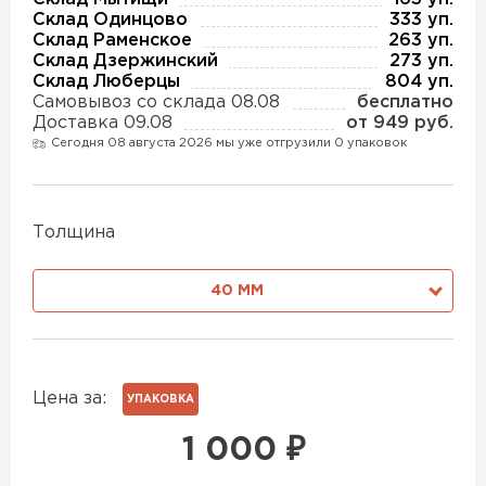
Утеплитель Изотек
Склад Одинцово
333 уп.
Склад Раменское
263 уп.
ПЕРЕЙТИ
Склад Дзержинский
273 уп.
Утеплитель Юматекс
Склад Люберцы
804 уп.
Самовывоз со склада 08.08
бесплатно
Доставка 09.08
от 949 руб.
Утеплитель Ruspanel
Утеплитель Теплекс
Сегодня 08 августа 2026 мы уже отгрузили 0 упаковок
ПЕРЕЙТИ
Утеплитель Эковер
Толщина
Утеплитель Hotrock
40 ММ
Утеплитель Дирок
ПЕРЕЙТИ
Утеплитель Белтеп
Утеплитель Xotpipe
Цена за:
УПАКОВКА
ПЕРЕЙТИ
1 000
₽
Утеплитель Тизол