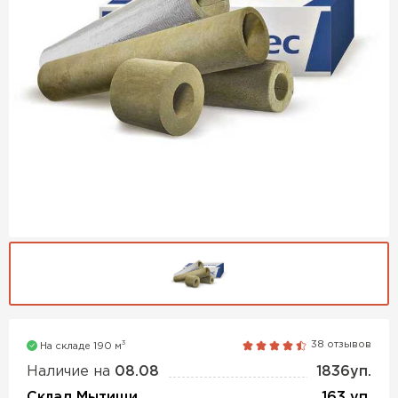
Утеплитель Isover
Утеплитель MasterPLEX
ПЕРЕЙТИ
Утеплитель Урса
Утеплитель Дирок
Утеплитель Isoroc
ПЕРЕЙТИ
Утеплитель Изовол
Утеплитель Белтеп
ПЕРЕЙТИ
Утеплитель Paroc
Утеплитель Тизол
Утеплитель Hotrock
3
38 отзывов
На складе 190 м
ПЕРЕЙТИ
Наличие на
08.08
1836уп.
Утеплитель Изомин
Склад Мытищи
163 уп.