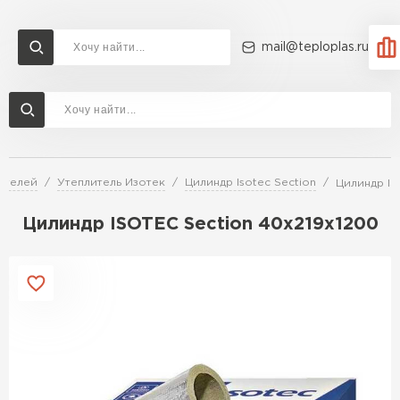
mail@teploplas.ru
Доставка и оплата
Акции
О компании
Контакты
Утеплитель Технониколь
Перейти в каталог
ителей
Утеплитель Изотек
Цилиндр Isotec Section
Цилиндр IS
Утеплитель Ветонит
Утеплитель Rockwool
Цилиндр ISOTEC Section 40х219х1200
ПЕРЕЙТИ
Утеплитель Knauf
Утеплитель Profiplex
Утеплитель Пеноплекс
ПЕРЕЙТИ