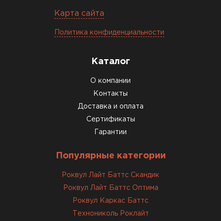
27.05.2024
Карта сайта
Недавно купил утеплитель
Политика конфиденциальности
Инсулейшн для потолка в
сарае. Материал плотный,
лёгкий, укладывать просто,
Каталог
крошится минимально.
О компании
Доставили быстро,
консультанты помогли с
Контакты
выбором и всё подробно
Доставка и оплата
объяснили. С монтажом
Сертификаты
справился сам!
Гарантии
Михайлов
Популярные категории
Андрей
21.10.2024
Роквул Лайт Баттс Скандик
Роквул Лайт Баттс Оптима
Искал определённый
Роквул Каркас Баттс
утеплитель для гаража, чтобы
Технониколь Роклайт
обеспечить и теплоизоляцию, и