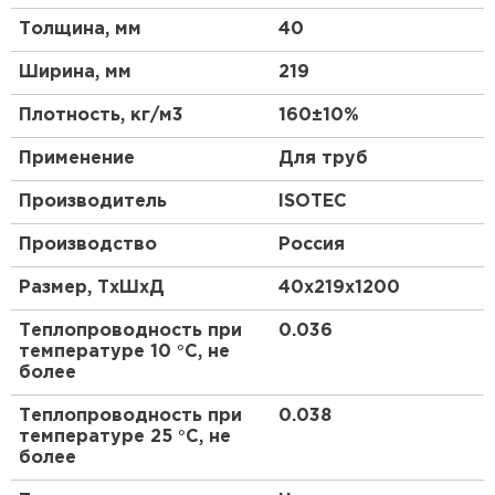
свойства и защиту от влаги.
Утеплитель Тимплэкс
Толщина, мм
40
ПЕРЕЙТИ
Прочные и долговечные плиты для
Ширина, мм
219
строительства и отделки
Отличные звукоизоляционные свойства для
Утеплитель Теплекс
Плотность, кг/м3
160±10%
комфортного проживания
Применение
Для труб
ПЕРЕЙТИ
Устойчивость к влаге и воздействию внешних
факторов
Производитель
ISOTEC
Легкий вес и удобство в монтаже и
Утеплитель Изомин
Производство
Россия
транспортировке
Экологически чистый материал без вредных
Размер, ТхШхД
40х219х1200
ПЕРЕЙТИ
веществ
Широкий спектр применения в
Теплопроводность при
0.036
температуре 10 °С, не
строительстве и ремонте
Рулонная кровля Брит
более
Эффективная защита от шума и сохранение
ПЕРЕЙТИ
тепла
Теплопроводность при
0.038
температуре 25 °С, не
Высокая степень огнестойкости и
более
безопасность использования
Утеплитель Knauf