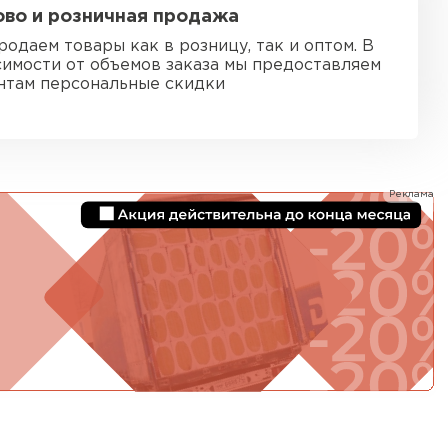
во и розничная продажа
тель Ursa
родаем товары как в розницу, так и оптом. В
симости от объемов заказа мы предоставляем
ЕЙТИ
нтам персональные скидки
он
Реклама
ТИ
анели
ТИ
 Izolife