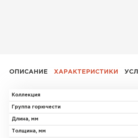
Утеплитель Эковер
Утеплитель Юматекс
ПЕРЕЙТИ
Утеплитель Теплекс
Утеплитель Изовол
ПЕРЕЙТИ
Утеплитель Эковер
ОПИСАНИЕ
ХАРАКТЕРИСТИКИ
УС
Утеплитель Дирок
Утеплитель Термит
Коллекция
ПЕРЕЙТИ
Утеплитель Белтеп
Группа горючести
Длина, мм
Утеплитель Изомин
Утеплитель Тизол
Толщина, мм