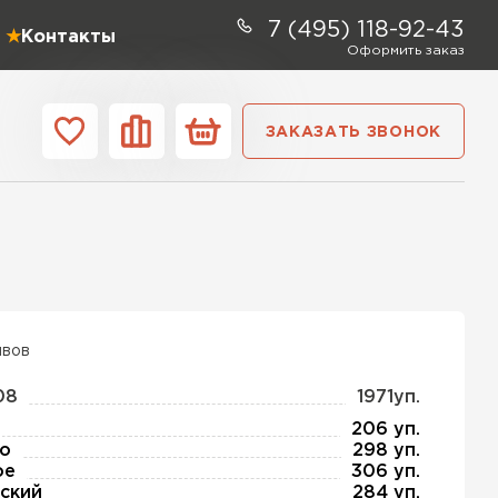
7 (495) 118-92-43
Контакты
Оформить заказ
ЗАКАЗАТЬ ЗВОНОК
ании
Контакты
ель Profiplex
ЕЙТИ
ывов
08
1971уп.
ь Дирок
206 уп.
о
298 уп.
ое
306 уп.
ТИ
ский
284 уп.