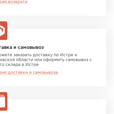
вия возврата
ТИ
 Isoroc
ТИ
авка и самовывоз
ь Paroc
ожете заказать доставку по Истре и
овской области или оформить самовывоз с
го склада в Истре
ТИ
вия доставки и самовывоза
ь Rockwool
ТИ