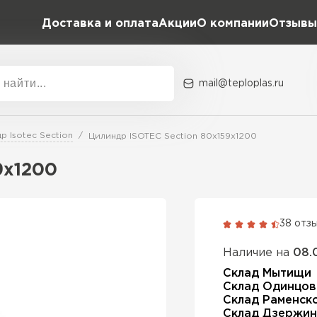
Доставка и оплата
Акции
О компании
Отзывы
mail@teploplas.ru
Акции
О комп
р Isotec Section
Цилиндр ISOTEC Section 80х159х1200
9х1200
Утеплит
ПЕР
38 отз
Наличие на
08.
Утеплител
Склад Мытищи
Склад Одинцов
Склад Раменск
ПЕРЕЙ
Склад Дзержин