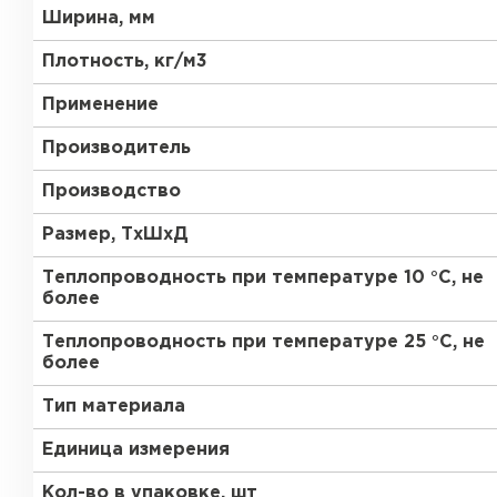
ПЕРЕЙТИ
Ширина, мм
Утеплитель Термит
Плотность, кг/м3
Утеплитель Knauf
Применение
Утеплитель Isotec
Производитель
ПЕРЕЙТИ
Производство
Утеплитель Ruspanel
Размер, ТхШхД
Утеплитель Isover
Теплопроводность при температуре 10 °С, не
Утеплитель Брит
ПЕРЕЙТИ
более
Теплопроводность при температуре 25 °С, не
Утеплитель Basfiber
более
Утеплитель Penoplex
Тип материала
Утеплитель Xotpipe
ПЕРЕЙТИ
Единица измерения
Кол-во в упаковке, шт