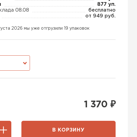
ы
877 уп.
клада 08.08
бесплатно
от 949 руб.
ь Тизол
густа 2026 мы уже отгрузили 19 упаковок
ТИ
ь Ruspanel
М
ТИ
ь Xotpipe
1 370
₽
ТИ
В КОРЗИНУ