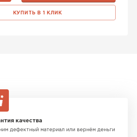
ь Тимплэкс
КУПИТЬ В 1 КЛИК
ТИ
 Basfiber
ТИ
ь Теплекс
ТИ
нтия качества
кровля Брит
ним дефектный материал или вернём деньги