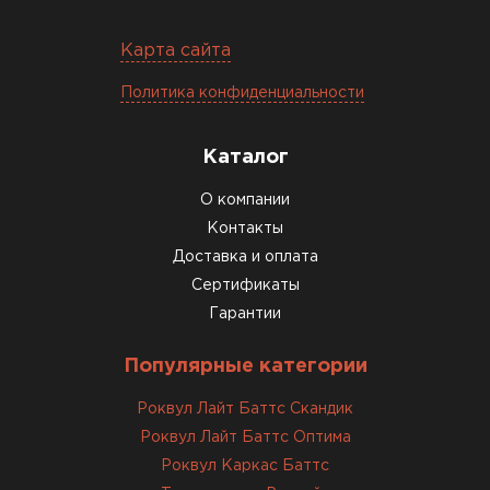
Макар
27.05.2024
Карта сайта
Недавно купил утеплитель
Политика конфиденциальности
Инсулейшн для потолка в
сарае. Материал плотный,
лёгкий, укладывать просто,
Каталог
крошится минимально.
О компании
Доставили быстро,
консультанты помогли с
Контакты
выбором и всё подробно
Доставка и оплата
объяснили. С монтажом
Сертификаты
справился сам!
Гарантии
Михайлов
Популярные категории
Андрей
21.10.2024
Роквул Лайт Баттс Скандик
Роквул Лайт Баттс Оптима
Искал определённый
Роквул Каркас Баттс
утеплитель для гаража, чтобы