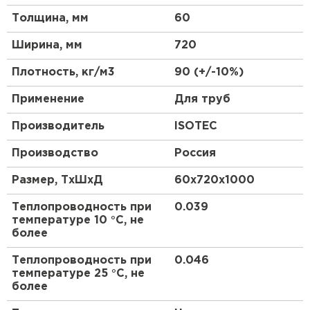
Особенности товара:
Утеплитель Тимплэкс
Толщина, мм
60
ПЕРЕЙТИ
Высокая теплоизоляция для эффективного
Ширина, мм
720
сохранения тепла
Утеплитель Теплекс
Плотность, кг/м3
90 (+/-10%)
Алюминиевая оболочка для долговечности и
защиты от коррозии
ПЕРЕЙТИ
Применение
Для труб
Прост в монтаже для удобства использования
и экономии времени
Производитель
ISOTEC
Утеплитель Изомин
Устойчив к агрессивным средам для
Производство
Россия
долговечности и надежности
ПЕРЕЙТИ
Обеспечивает надежную защиту
Размер, ТхШхД
60х720х1000
трубопроводов и оборудования
Теплопроводность при
0.039
Рулонная кровля Брит
Идеально подходит для использования в
температуре 10 °С, не
различных технических системах
более
ПЕРЕЙТИ
Гарантирует минимальные потери тепла и
Теплопроводность при
0.046
энергосбережение
температуре 25 °С, не
Имеет долгий срок службы и не требует
более
специального ухода
Утеплитель Knauf