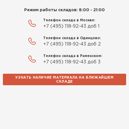
Приобрёл утеплитель Isover
Режим работы складов: 8:00 - 21:00
ПЕРЕЙТИ
для утепления дачного домика.
Телефон склада в Москве:
Понравилось, что он мягкий, не
+7 (495) 118-92-43 доб 1
Утеплитель Izolife
крошится и легко
укладывается хоть я и не
Телефон склада в Одинцово:
ПЕРЕЙТИ
профессионал, но справился
+7 (495) 118-92-43 доб 2
быстро. Ребята из компании
Телефон склада в Раменском:
порадовали, всё организовали
+7 (495) 118-92-43 доб 3
оперативно, доставили
ВСЕ ПРОИЗВОДИТЕЛИ
вовремя, ничего не перепутали.
Теперь подумываю утеплить и
УЗНАТЬ НАЛИЧИЕ МАТЕРИАЛА НА БЛИЖАЙШЕМ
СКЛАДЕ
сарай с таким подходом
хочется снова обратиться к
ним!
Власов
Егор
07.12.2024