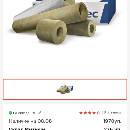
Утеплитель Isover
Утеплитель MasterPLEX
ПЕРЕЙТИ
Утеплитель Урса
Утеплитель Дирок
Утеплитель Isoroc
ПЕРЕЙТИ
Утеплитель Изовол
Утеплитель Белтеп
ПЕРЕЙТИ
Утеплитель Paroc
Утеплитель Тизол
Утеплитель Hotrock
3
38 отзывов
На складе 190 м
ПЕРЕЙТИ
Наличие на
08.08
1978уп.
Утеплитель Изомин
Склад Мытищи
276 уп.