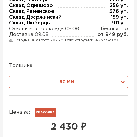
Утеплитель Изотек
Склад Одинцово
256 уп.
Склад Раменское
376 уп.
ПЕРЕЙТИ
Склад Дзержинский
159 уп.
Утеплитель Юматекс
Склад Люберцы
911 уп.
Самовывоз со склада 08.08
бесплатно
Утеплитель Ruspanel
Доставка 09.08
от 949 руб.
Утеплитель Теплекс
Сегодня 08 августа 2026 мы уже отгрузили 149 упаковок
ПЕРЕЙТИ
Утеплитель Эковер
Толщина
Утеплитель Hotrock
60 ММ
Утеплитель Дирок
ПЕРЕЙТИ
Утеплитель Белтеп
Утеплитель Xotpipe
Цена за:
УПАКОВКА
ПЕРЕЙТИ
2 430
₽
Утеплитель Тизол