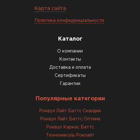
27.05.2024
Карта сайта
Недавно купил утеплитель
Политика конфиденциальности
Инсулейшн для потолка в
сарае. Материал плотный,
лёгкий, укладывать просто,
Каталог
крошится минимально.
О компании
Доставили быстро,
консультанты помогли с
Контакты
выбором и всё подробно
Доставка и оплата
объяснили. С монтажом
Сертификаты
справился сам!
Гарантии
Михайлов
Популярные категории
Андрей
21.10.2024
Роквул Лайт Баттс Скандик
Роквул Лайт Баттс Оптима
Искал определённый
Роквул Каркас Баттс
утеплитель для гаража, чтобы
Технониколь Роклайт
обеспечить и теплоизоляцию, и