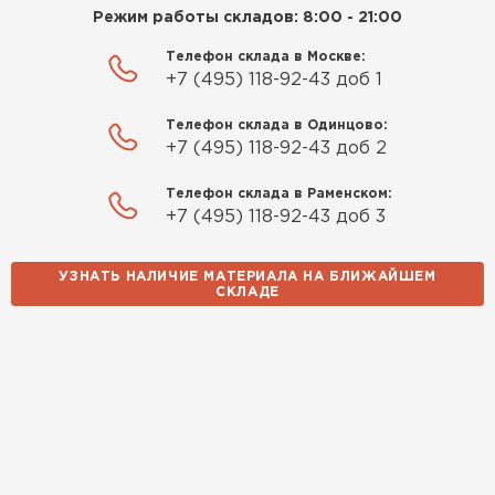
Приобрёл утеплитель Isover
Режим работы складов: 8:00 - 21:00
для утепления дачного домика.
Телефон склада в Москве:
Утеплитель Izolife
Понравилось, что он мягкий, не
+7 (495) 118-92-43 доб 1
крошится и легко
ПЕРЕЙТИ
укладывается хоть я и не
Телефон склада в Одинцово:
профессионал, но справился
+7 (495) 118-92-43 доб 2
быстро. Ребята из компании
Телефон склада в Раменском:
порадовали, всё организовали
ВСЕ ПРОИЗВОДИТЕЛИ
+7 (495) 118-92-43 доб 3
оперативно, доставили
вовремя, ничего не перепутали.
Теперь подумываю утеплить и
УЗНАТЬ НАЛИЧИЕ МАТЕРИАЛА НА БЛИЖАЙШЕМ
СКЛАДЕ
сарай с таким подходом
хочется снова обратиться к
ним!
Власов
Егор
07.12.2024