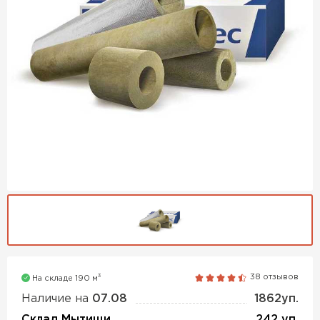
Утеплитель Isover
Утеплитель MasterPLEX
ПЕРЕЙТИ
Утеплитель Урса
Утеплитель Дирок
Утеплитель Isoroc
ПЕРЕЙТИ
Утеплитель Изовол
Утеплитель Белтеп
ПЕРЕЙТИ
Утеплитель Paroc
Утеплитель Тизол
Утеплитель Hotrock
3
38 отзывов
На складе 190 м
ПЕРЕЙТИ
Наличие на
07.08
1862уп.
Утеплитель Изомин
Склад Мытищи
242 уп.