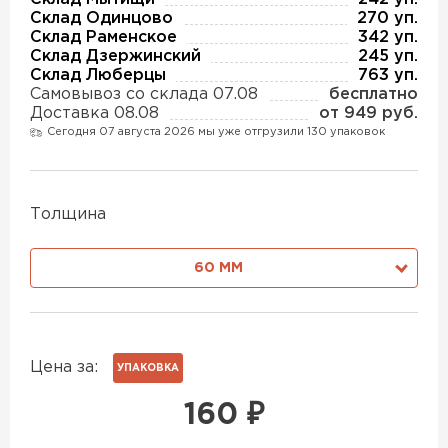
Утеплитель Изотек
Склад Одинцово
270 уп.
Склад Раменское
342 уп.
ПЕРЕЙТИ
Склад Дзержинский
245 уп.
Утеплитель Юматекс
Склад Люберцы
763 уп.
Самовывоз со склада 07.08
бесплатно
Утеплитель Ruspanel
Доставка 08.08
от 949 руб.
Утеплитель Теплекс
Сегодня 07 августа 2026 мы уже отгрузили 130 упаковок
ПЕРЕЙТИ
Утеплитель Эковер
Толщина
Утеплитель Hotrock
60 ММ
ПЕРЕЙТИ
Утеплитель Дирок
Утеплитель Xotpipe
Утеплитель Белтеп
Цена за:
УПАКОВКА
ПЕРЕЙТИ
160
₽
Утеплитель Тизол
Утеплитель Эковер