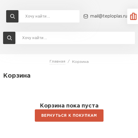
mail@teploplas.ru
Доставка и оплата
Акции
О компании
Контакты
Утеплитель Технониколь
Перейти в каталог
Главная
Корзина
Утеплитель Ветонит
Корзина
Утеплитель Rockwool
ПЕРЕЙТИ
Утеплитель Knauf
Корзина пока пуста
Утеплитель Profiplex
ВЕРНУТЬСЯ К ПОКУПКАМ
Утеплитель Пеноплекс
ПЕРЕЙТИ