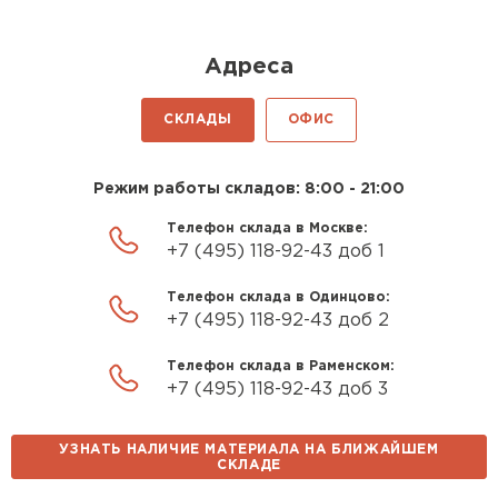
Утеплитель Isover
Утеплитель MasterPLEX
Адреса
ПЕРЕЙТИ
Утеплитель Урса
СКЛАДЫ
ОФИС
Утеплитель Дирок
Утеплитель Isoroc
Режим работы складов: 8:00 - 21:00
ПЕРЕЙТИ
Телефон склада в Москве:
Утеплитель Изовол
+7 (495) 118-92-43 доб 1
Утеплитель Белтеп
Телефон склада в Одинцово:
ПЕРЕЙТИ
+7 (495) 118-92-43 доб 2
Утеплитель Paroc
Телефон склада в Раменском:
Утеплитель Тизол
+7 (495) 118-92-43 доб 3
Утеплитель Hotrock
ПЕРЕЙТИ
УЗНАТЬ НАЛИЧИЕ МАТЕРИАЛА НА БЛИЖАЙШЕМ
СКЛАДЕ
Утеплитель Изомин