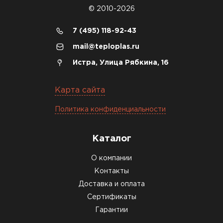
© 2010-2026
ПЕРЕЙТИ
Утеплитель Термит
7 (495) 118-92-43
mail@teploplas.ru
Утеплитель Тимплэкс
Утеплитель Isotec
Истра, Улица Рябкина, 16
ПЕРЕЙТИ
Утеплитель Ruspanel
Карта сайта
Утеплитель Изовол
Политика конфиденциальности
Утеплитель Брит
ПЕРЕЙТИ
Каталог
Утеплитель Basfiber
О компании
Утеплитель Basfiber
Контакты
ПЕРЕЙТИ
Доставка и оплата
Утеплитель Xotpipe
Сертификаты
Гарантии
Утеплитель Термит