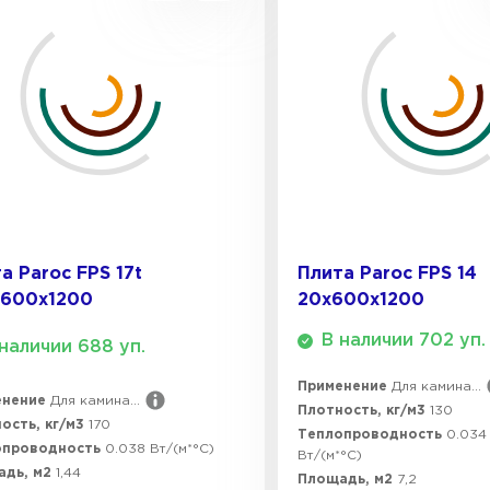
ПЕРЕЙ
ВСЕ ПРОИЗВОДИТЕЛИ
а Paroc FPS 17t
Плита Paroc FPS 14
х600х1200
20х600х1200
В наличии 702 уп.
наличии 688 уп.
Применение
Для камина...
енение
Для камина...
Плотность, кг/м3
130
ость, кг/м3
170
Теплопроводность
0.034 
опроводность
0.038 Вт/(м*°C)
Вт/(м*°C)
адь, м2
1,44
Площадь, м2
7,2