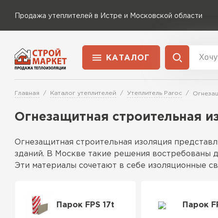
Продажа утеплителей в Истре и Московской области
КАТАЛОГ
Доставка и оплата
Утеплитель Технониколь
Главная
Каталог утеплителей
Утеплитель Paroc
Огнезащ
Перейти в каталог
Огнезащитная строительная из
Утеплитель Rockwool
Утеплитель Ветонит
Огнезащитная строительная изоляция представл
ПЕРЕЙТИ
зданий. В Москве такие решения востребованы д
Утеплитель Knauf
Эти материалы сочетают в себе изоляционные св
проектов.
Утеплитель MasterPLEX
Утеплитель Пеноплекс
Особенности
Парок FPS 17t
Парок F
Материалы обладают уникальной структурой, в
ПЕРЕЙТИ