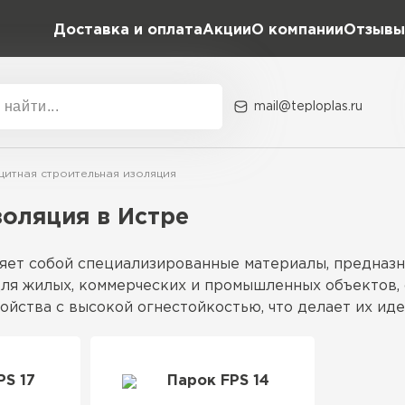
Доставка и оплата
Акции
О компании
Отзывы
mail@teploplas.ru
Акции
О комп
итная строительная изоляция
оляция в Истре
Утеплит
яет собой специализированные материалы, предназ
ПЕР
ля жилых, коммерческих и промышленных объектов, 
ойства с высокой огнестойкостью, что делает их и
Утеплител
PS 17
Парок FPS 14
ключающей негорючие волокна и специальные пропи
ПЕРЕЙ