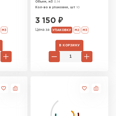
Объем, м3
0,14
Кол-во в упаковке, шт
10
3 150
₽
Цена за
УПАКОВКУ
М2
М3
М3
В КОРЗИНУ