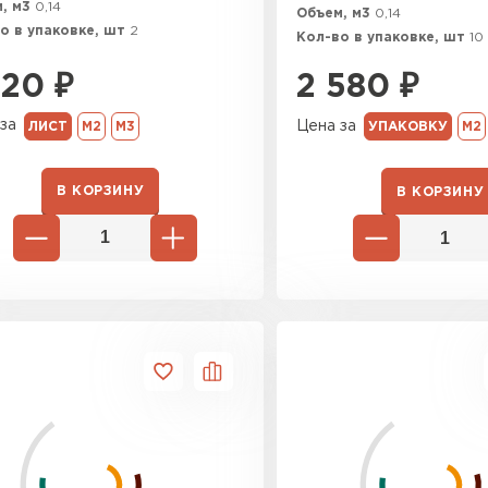
, м3
0,14
Объем, м3
0,14
о в упаковке, шт
2
Кол-во в упаковке, шт
10
620
₽
2 580
₽
за
Цена за
ЛИСТ
М2
М3
УПАКОВКУ
М2
В КОРЗИНУ
В КОРЗИНУ