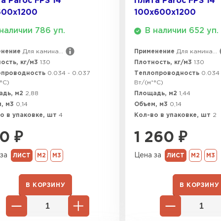
а Paroc FPS 14
Плита Paroc FPS 14
Утепли
600х1200
100х600х1200
спечивают дополнительный барьер против огня, спо
ПЕР
наличии 786 уп.
В наличии 652 уп.
енение
Для камина...
Применение
Для камина...
йкости EI 60–180, теплопроводность от 0,035 Вт/м·
ость, кг/м3
130
Плотность, кг/м3
130
Утеплит
менее 1%), имеют срок службы до 50 лет и экологич
опроводность
0.034 - 0.037
Теплопроводность
0.034 
 соответствуют ГОСТам по пожарной безопасности.
°C)
Вт/(м*°C)
ПЕР
адь, м2
2,88
Площадь, м2
1,44
, м3
0,14
Объем, м3
0,14
оляет адаптировать под конкретные нужды, с минима
о в упаковке, шт
4
Кол-во в упаковке, шт
2
Утепли
0
₽
1 260
₽
за
Цена за
ЛИСТ
М2
М3
ЛИСТ
М2
М3
ПЕР
В КОРЗИНУ
В КОРЗИНУ
Рулонная 