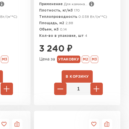
Применение
Для камина...
тель Ursa
Плотность, кг/м3
170
Вт/(м*°C)
Теплопроводность
0.038 Вт/(м*°C)
ЕЙТИ
Площадь, м2
2,88
Объем, м3
0,14
Кол-во в упаковке, шт
4
он
3 240
₽
ТИ
Цена за
М3
УПАКОВКУ
М2
М3
В КОРЗИНУ
анели
ТИ
 Izolife