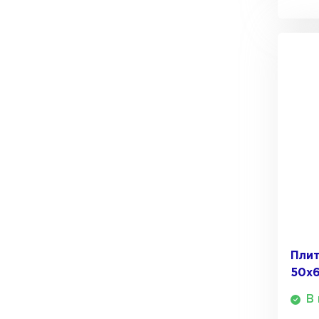
ПЕРЕЙТИ
Утеплитель Термит
Утеплитель Knauf
Утеплитель Isotec
ПЕРЕЙТИ
Утеплитель Ruspanel
Утеплитель Isover
Утеплитель Брит
ПЕРЕЙТИ
Утеплитель Basfiber
Утеплитель Penoplex
Плит
50х
ПЕРЕЙТИ
Утеплитель Xotpipe
В 