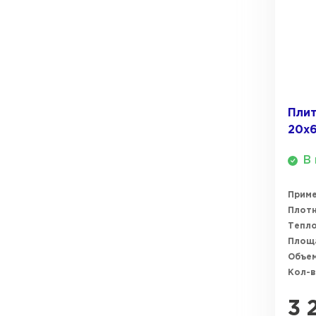
Плит
20х
В 
Прим
Плотн
Тепл
Площ
Объем
Кол-в
3 