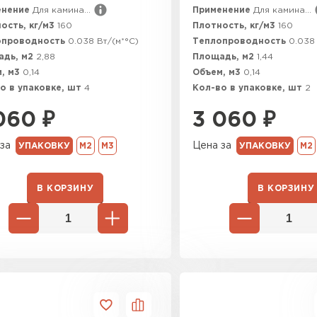
енение
Для камина...
Применение
Для камина...
Утепли
ость, кг/м3
160
Плотность, кг/м3
160
опроводность
0.038 Вт/(м*°C)
Теплопроводность
0.038 
ПЕР
адь, м2
2,88
Площадь, м2
1,44
, м3
0,14
Объем, м3
0,14
о в упаковке, шт
4
Кол-во в упаковке, шт
2
Гипсокарт
060
₽
3 060
₽
ПЕРЕЙ
за
Цена за
УПАКОВКУ
М2
М3
УПАКОВКУ
М2
В КОРЗИНУ
В КОРЗИНУ
Сэндвич-п
ПЕРЕЙ
Утеплитель