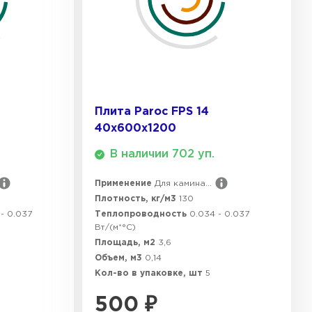
Плита Paroc FPS 14
40х600х1200
В наличии 702 уп.
Применение
Для камина...
Плотность, кг/м3
130
- 0.037
Теплопроводность
0.034 - 0.037
Вт/(м*°C)
Площадь, м2
3,6
Объем, м3
0,14
Кол-во в упаковке, шт
5
500
₽