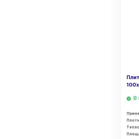
ПЕРЕЙТИ
Плит
100
В 
Прим
Плотн
Тепл
Площ