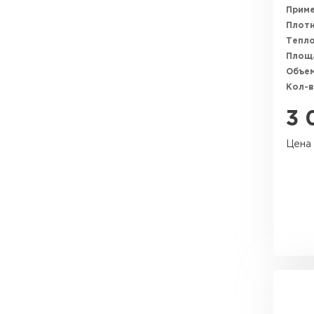
Утеплитель Тимплэкс
Прим
Утеплитель Технониколь
Плотн
Тепл
ПЕРЕЙТИ
Площ
Объем
Кол-в
Утеплитель Юматекс Термо
3 
ПЕРЕЙТИ
Цена 
Утеплитель Неман
ПЕРЕЙТИ
Утеплитель Baswool