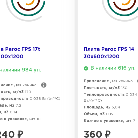
а Paroc FPS 17t
Плита Paroc FPS 14
600х1200
30х600х1200
В наличии 616 уп.
наличии 984 уп.
Применение
Для камина...
енение
Для камина...
Плотность, кг/м3
130
ость, кг/м3
170
Теплопроводность
0.034 
опроводность
0.038 Вт/(м*°C)
Вт/(м*°C)
адь, м2
7,2
Площадь, м2
5,04
, м3
0,14
Объем, м3
0,15
о в упаковке, шт
10
Кол-во в упаковке, шт
7
240
₽
360
₽