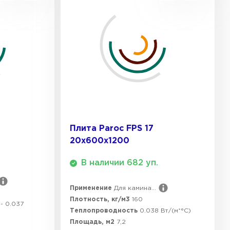
ТИ
Плита Paroc FPS 17
20х600х1200
В наличии 682 уп.
Применение
Для камина...
Плотность, кг/м3
160
- 0.037
Теплопроводность
0.038 Вт/(м*°C)
Площадь, м2
7,2