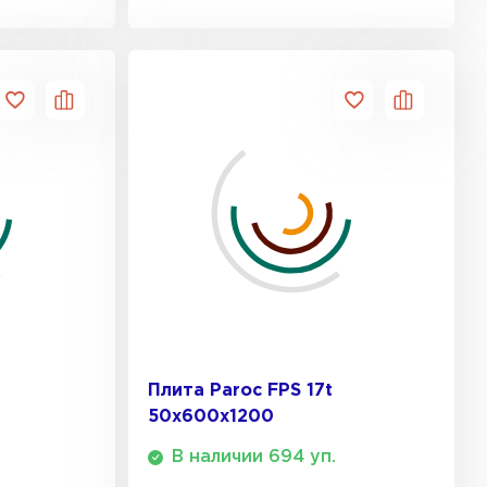
ТИ
 Isoroc
ТИ
ь Paroc
ТИ
ь Rockwool
Плита Paroc FPS 17t
50х600х1200
ТИ
В наличии 694 уп.