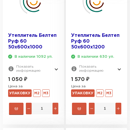
Утеплитель Тимплэкс
ПЕРЕЙТИ
Утеплитель Теплекс
Утеплитель Белтеп
Утеплитель Белтеп
ПЕРЕЙТИ
Руф 60
Руф 60
50х600х1000
50х600х1200
Утеплитель Изомин
В наличии 1092 уп.
В наличии 630 уп.
Показать
Показать
ПЕРЕЙТИ
информацию
информацию
1 050
₽
1 570
₽
Цена за
Цена за
Рулонная кровля Брит
УПАКОВКУ
М2
М3
УПАКОВКУ
М2
М3
ПЕРЕЙТИ
Утеплитель Knauf