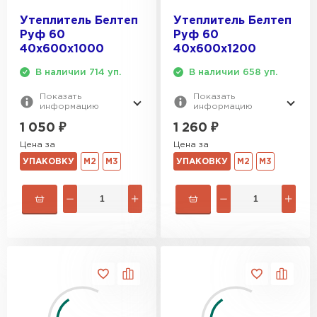
Утеплитель Эковер
Утеплитель Белтеп
Утеплитель Белтеп
Утеплитель Термит
Руф 60
Руф 60
ПЕРЕЙТИ
40х600х1000
40х600х1200
В наличии 714 уп.
В наличии 658 уп.
Утеплитель Isotec
Утеплитель Тимплэкс
Показать
Показать
информацию
информацию
ПЕРЕЙТИ
Утеплитель Ruspanel
1 050
₽
1 260
₽
Цена за
Цена за
Утеплитель Изовол
УПАКОВКУ
М2
М3
УПАКОВКУ
М2
М3
Утеплитель Брит
ПЕРЕЙТИ
Утеплитель Basfiber
Утеплитель Basfiber
ПЕРЕЙТИ
Утеплитель Xotpipe
Утеплитель Термит