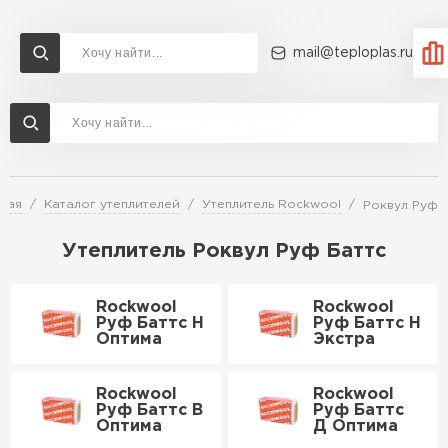
mail@teploplas.ru
Доставка и оплата
Акции
О компании
Контакты
Утеплитель Технониколь
Перейти в каталог
ная
Каталог утеплителей
Утеплитель Rockwool
Роквул Руф 
Утеплитель Ветонит
Утеплитель Rockwool
Утеплитель Роквул Руф Баттс
ПЕРЕЙТИ
Rockwool
Rockwool
Утеплитель Knauf
Руф Баттс Н
Руф Баттс Н
Оптима
Экстра
Утеплитель Profiplex
Утеплитель Пеноплекс
Rockwool
Rockwool
ПЕРЕЙТИ
Руф Баттс В
Руф Баттс
Оптима
Д Оптима