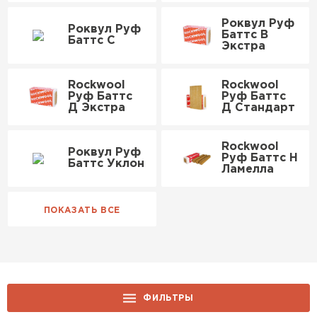
Утеплитель Isover
Утеплитель MasterPLEX
Роквул Руф
Роквул Руф
Баттс В
Баттс C
Экстра
ПЕРЕЙТИ
Утеплитель Урса
Rockwool
Rockwool
Руф Баттс
Руф Баттс
Утеплитель Дирок
Д Экстра
Д Стандарт
Утеплитель Isoroc
ПЕРЕЙТИ
Rockwool
Роквул Руф
Руф Баттс Н
Утеплитель Изовол
Баттс Уклон
Ламелла
Утеплитель Белтеп
ПЕРЕЙТИ
Утеплитель Paroc
Утеплитель Тизол
Утеплитель Hotrock
ПЕРЕЙТИ
ФИЛЬТРЫ
Утеплитель Изомин