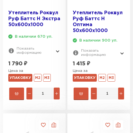
Утеплитель Роквул
Утеплитель Роквул
Руф Баттс Н Экстра
Руф Баттс Н
50х600х1000
Оптима
50х600х1000
В наличии 670 уп.
В наличии 900 уп.
Показать
Показать
информацию
информацию
1 790
₽
1 415
₽
Цена за
Цена за
УПАКОВКУ
М2
М3
УПАКОВКУ
М2
М3