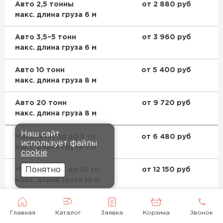
Авто 2,5 тонны
от 2 880 руб
макс. длина груза 6 м
Авто 3,5–5 тонн
от 3 960 руб
макс. длина груза 6 м
Авто 10 тонн
от 5 400 руб
макс. длина груза 8 м
Авто 20 тонн
от 9 720 руб
макс. длина груза 8 м
Наш сайт
Манипулятор до 5 тн
от 6 480 руб
использует файлы
макс. длина груза 5 м
cookie
Понятно
Манипулятор до 10 тн
от 12 150 руб
макс. длина груза 10 м
Манипулятор до 20 тн
от 14 580 руб
макс. длина груза 14 м
Главная
Каталог
Заявка
Корзина
Звонок