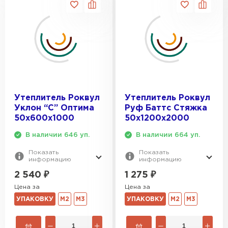
Утеплитель Izolife
ПЕРЕЙТИ
ВСЕ ПРОИЗВОДИТЕЛИ
Утеплитель Роквул
Утеплитель Роквул
Уклон “C” Оптима
Руф Баттс Стяжка
50х600х1000
50х1200х2000
В наличии 646 уп.
В наличии 664 уп.
Показать
Показать
информацию
информацию
2 540
₽
1 275
₽
Цена за
Цена за
УПАКОВКУ
М2
М3
УПАКОВКУ
М2
М3