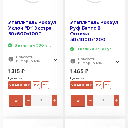
Гипсокартон
Утеплитель Роквул
Утеплитель Роквул
ПЕРЕЙТИ
Уклон “D” Экстра
Руф Баттс В
50х600х1000
Оптима
50х1000х1200
В наличии 990 уп.
Утеплитель Неман
В наличии 990 уп.
Показать
Показать
ПЕРЕЙТИ
информацию
информацию
1 315
₽
1 465
₽
Сэндвич-панели
Цена за
Цена за
УПАКОВКУ
М2
М3
УПАКОВКУ
М2
М3
ПЕРЕЙТИ
Утеплитель Baswool
ПЕРЕЙТИ