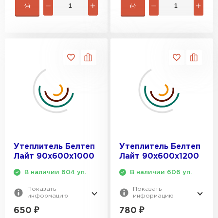
Гипсокартон
ПЕРЕЙТИ
Утеплитель Неман
ПЕРЕЙТИ
Сэндвич-панели
Утеплитель Белтеп
Утеплитель Белтеп
ПЕРЕЙТИ
Лайт 90х600х1000
Лайт 90х600х1200
В наличии 604 уп.
В наличии 606 уп.
Утеплитель Baswool
Показать
Показать
информацию
информацию
650
₽
780
₽
ПЕРЕЙТИ