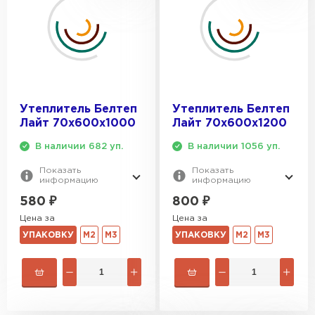
ПЕРЕЙТИ
Утеплитель Isoroc
ПЕРЕЙТИ
Утеплитель Белтеп
Утеплитель Белтеп
Лайт 70х600х1000
Лайт 70х600х1200
Утеплитель Isover
В наличии 682 уп.
В наличии 1056 уп.
ПЕРЕЙТИ
Показать
Показать
информацию
информацию
Утеплитель Paroc
580
₽
800
₽
Цена за
Цена за
ПЕРЕЙТИ
УПАКОВКУ
М2
М3
УПАКОВКУ
М2
М3
Утеплитель Penoplex
ПЕРЕЙТИ