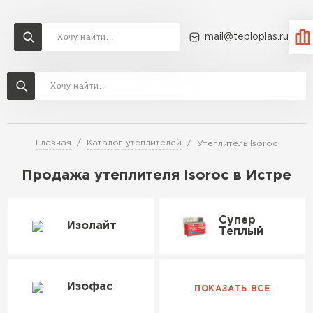
mail@teploplas.ru
Доставка и оплата
Акции
О компании
Контакты
Утеплитель Технониколь
Перейти в каталог
Главная
Каталог утеплителей
Утеплитель Isoroc
Утеплитель Ветонит
Утеплитель Rockwool
Продажа утеплителя Isoroc в Истре
ПЕРЕЙТИ
Супер
Утеплитель Knauf
Изолайт
Теплый
Утеплитель Profiplex
Утеплитель Пеноплекс
ПЕРЕЙТИ
Изофас