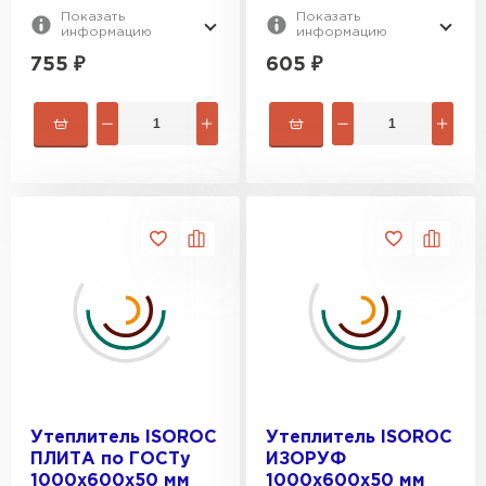
Утеплитель Тимплэкс
Показать
Показать
ПЕРЕЙТИ
информацию
информацию
755
₽
605
₽
Утеплитель Теплекс
ПЕРЕЙТИ
Утеплитель Изомин
ПЕРЕЙТИ
Рулонная кровля Брит
ПЕРЕЙТИ
Утеплитель ISOROC
Утеплитель ISOROC
Утеплитель Knauf
ПЛИТА по ГОСТу
ИЗОРУФ
1000х600х50 мм
1000х600х50 мм