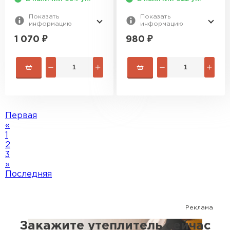
Показать
Показать
информацию
информацию
1 070
₽
980
₽
Первая
«
1
2
3
»
Последняя
Реклама
Закажите утеплитель сейчас