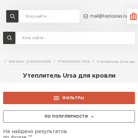
mail@teploplas.ru
Доставка и оплата
Акции
О компании
Контакты
Утеплитель Технониколь
Перейти в каталог
я
Каталог утеплителей
Утеплитель Ursa
Утеплитель Ursa для
Утеплитель Ветонит
Утеплитель Ursa для кровли
Утеплитель Rockwool
ПЕРЕЙТИ
Утеплитель Knauf
ФИЛЬТРЫ
Утеплитель Profiplex
ПО ПОПУЛЯРНОСТИ
Утеплитель Пеноплекс
ПЕРЕЙТИ
Не найдено результатов
по фразе "".