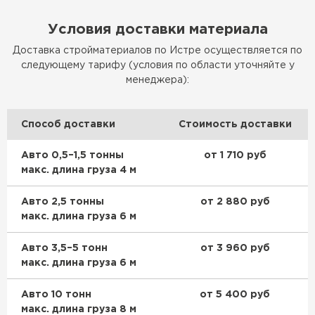
Утеплитель Изотек
Условия доставки материала
ПЕРЕЙТИ
Утеплитель Юматекс
Доставка стройматериалов по Истре осуществляется по
следующему тарифу (условия по области уточняйте у
Утеплитель Ruspanel
менеджера):
Утеплитель Теплекс
ПЕРЕЙТИ
Способ доставки
Стоимость доставки
Утеплитель Эковер
Авто 0,5–1,5 тонны
от 1 710 руб
Утеплитель Hotrock
макс. длина груза 4 м
ПЕРЕЙТИ
Утеплитель Дирок
Авто 2,5 тонны
от 2 880 руб
макс. длина груза 6 м
Утеплитель Xotpipe
Утеплитель Белтеп
Авто 3,5–5 тонн
от 3 960 руб
макс. длина груза 6 м
ПЕРЕЙТИ
Утеплитель Тизол
Авто 10 тонн
от 5 400 руб
Утеплитель Эковер
макс. длина груза 8 м