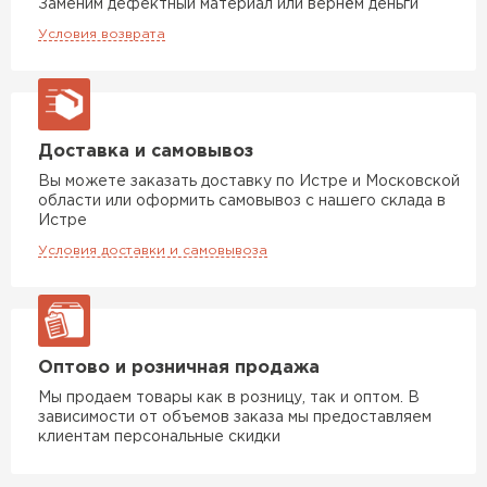
Заменим дефектный материал или вернём деньги
ПЕРЕЙТИ
Утеплитель Тимплэкс
Условия возврата
Утеплитель Теплекс
ПЕРЕЙТИ
Доставка и самовывоз
Вы можете заказать доставку по Истре и Московской
Утеплитель Изомин
области или оформить самовывоз с нашего склада в
Истре
ПЕРЕЙТИ
Условия доставки и самовывоза
Рулонная кровля Брит
Оптово и розничная продажа
ПЕРЕЙТИ
Мы продаем товары как в розницу, так и оптом. В
зависимости от объемов заказа мы предоставляем
Утеплитель Knauf
клиентам персональные скидки
ПЕРЕЙТИ