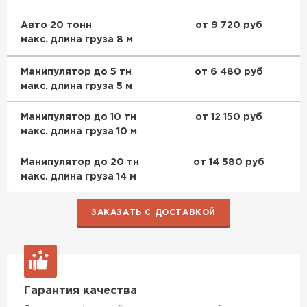
ПЕРЕЙТИ
Утеплитель Термит
Авто 20 тонн
от 9 720 руб
макс. длина груза 8 м
Утеплитель Тимплэкс
Манипулятор до 5 тн
от 6 480 руб
Утеплитель Isotec
макс. длина груза 5 м
ПЕРЕЙТИ
Манипулятор до 10 тн
от 12 150 руб
Утеплитель Ruspanel
макс. длина груза 10 м
Утеплитель Изовол
Манипулятор до 20 тн
от 14 580 руб
ПЕРЕЙТИ
Утеплитель Брит
макс. длина груза 14 м
Утеплитель Basfiber
ЗАКАЗАТЬ С ДОСТАВКОЙ
Утеплитель Basfiber
ПЕРЕЙТИ
Утеплитель Xotpipe
Утеплитель Термит
Гарантия качества