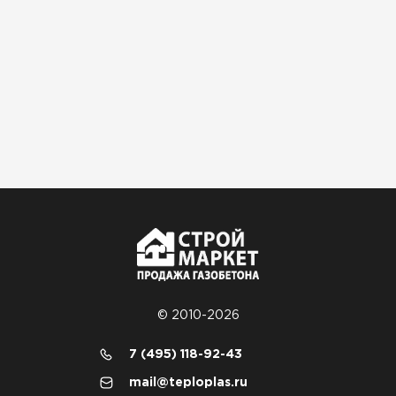
Гипсокартон
ПЕРЕЙТИ
Утеплитель Неман
ПЕРЕЙТИ
Сэндвич-панели
ПЕРЕЙТИ
© 2010-2026
Утеплитель Baswool
7 (495) 118-92-43
ПЕРЕЙТИ
mail@teploplas.ru