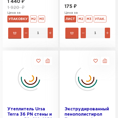
1 440
₽
175
₽
1 920
₽
Цена за
Цена за
УПАКОВКУ
М2
М3
ЛИСТ
М2
М3
УПАК.
Утеплитель Ursa
Экструдированный
Terra 36 PN cтены и
пенополистирол