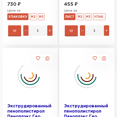
730
₽
455
₽
Цена за
Цена за
УПАКОВКУ
М2
М3
ЛИСТ
М2
М3
УПАК.
Экструдированный
Экструдированный
пенополистирол
пенополистирол
Пеноплэкс Гео
Пеноплэкс Гео