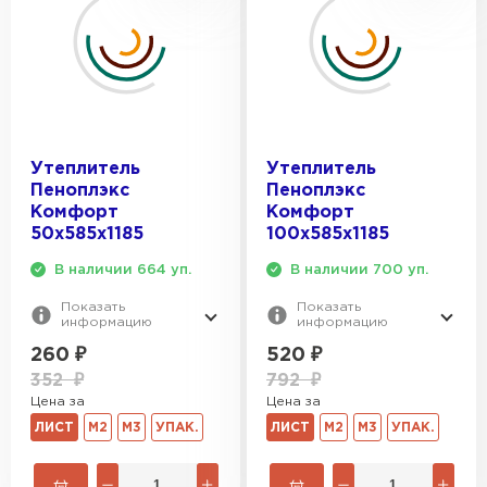
Утеплитель Isoroc
ПЕРЕЙТИ
Утеплитель
Утеплитель
Утеплитель Isover
Пеноплэкс
Пеноплэкс
Комфорт
Комфорт
ПЕРЕЙТИ
50х585х1185
100х585х1185
В наличии 664 уп.
В наличии 700 уп.
Утеплитель Paroc
Показать
Показать
информацию
информацию
ПЕРЕЙТИ
260
₽
520
₽
352
₽
792
₽
Цена за
Цена за
Утеплитель Penoplex
ЛИСТ
М2
М3
УПАК.
ЛИСТ
М2
М3
УПАК.
ПЕРЕЙТИ