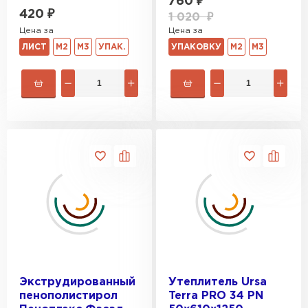
760
₽
420
₽
1 020
₽
Цена за
Цена за
УПАКОВКУ
М2
М3
ЛИСТ
М2
М3
УПАК.
Экструдированный
Утеплитель Ursa
пенополистирол
Terra PRO 34 PN