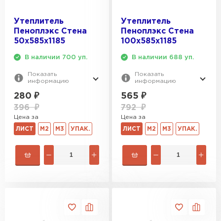
Утеплитель Тимплэкс
ПЕРЕЙТИ
Утеплитель
Утеплитель
Пеноплэкс Стена
Пеноплэкс Стена
Утеплитель Теплекс
50х585х1185
100х585х1185
В наличии 700 уп.
В наличии 688 уп.
ПЕРЕЙТИ
Показать
Показать
информацию
информацию
Утеплитель Изомин
280
₽
565
₽
396
₽
792
₽
ПЕРЕЙТИ
Цена за
Цена за
ЛИСТ
М2
М3
УПАК.
ЛИСТ
М2
М3
УПАК.
Рулонная кровля Брит
ПЕРЕЙТИ
Утеплитель Knauf
ПЕРЕЙТИ