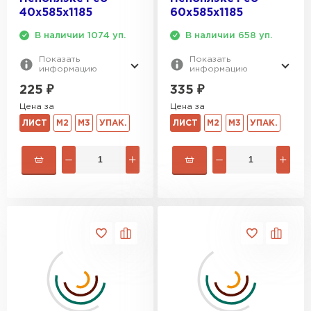
40х585х1185
60х585х1185
В наличии 1074 уп.
В наличии 658 уп.
Показать
Показать
информацию
информацию
225
₽
335
₽
Цена за
Цена за
ЛИСТ
М2
М3
УПАК.
ЛИСТ
М2
М3
УПАК.