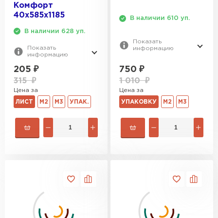
Комфорт
40х585х1185
В наличии 610 уп.
Утеплитель Izolife
В наличии 628 уп.
Показать
ПЕРЕЙТИ
Показать
информацию
информацию
750
₽
205
₽
1 010
₽
315
₽
ВСЕ ПРОИЗВОДИТЕЛИ
Цена за
Цена за
УПАКОВКУ
М2
М3
ЛИСТ
М2
М3
УПАК.