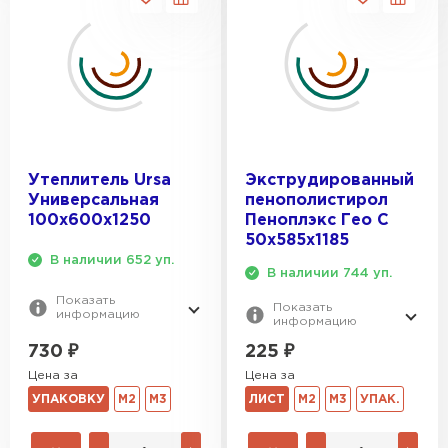
Утеплитель Ursa
Экструдированный
Универсальная
пенополистирол
100х600х1250
Пеноплэкс Гео С
50х585х1185
В наличии 652 уп.
В наличии 744 уп.
Показать
Показать
информацию
информацию
730
₽
225
₽
Цена за
Цена за
УПАКОВКУ
М2
М3
ЛИСТ
М2
М3
УПАК.