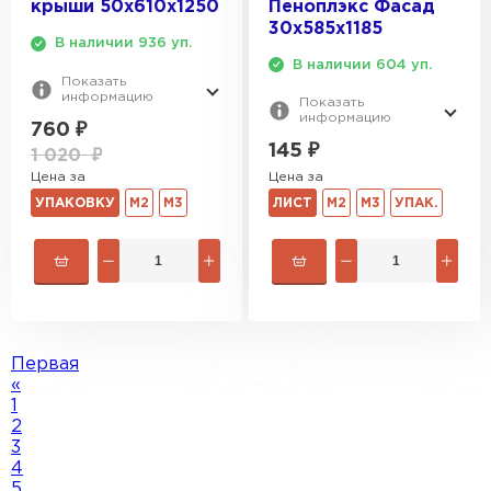
крыши 50х610х1250
Пеноплэкс Фасад
30х585х1185
В наличии 936 уп.
В наличии 604 уп.
Показать
информацию
Показать
информацию
760
₽
145
₽
1 020
₽
Цена за
Цена за
УПАКОВКУ
М2
М3
ЛИСТ
М2
М3
УПАК.
Первая
«
1
2
3
4
5