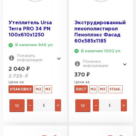
Утеплитель Ursa
Экструдированный
Terra PRO 34 PN
пенополистирол
100х610х1250
Пеноплэкс Фасад
60х585х1185
В наличии 846 уп.
В наличии 1002 уп.
Показать
информацию
Показать
информацию
2 040
₽
370
₽
2 725
₽
Цена за
Цена за
УПАКОВКУ
М2
М3
ЛИСТ
М2
М3
УПАК.