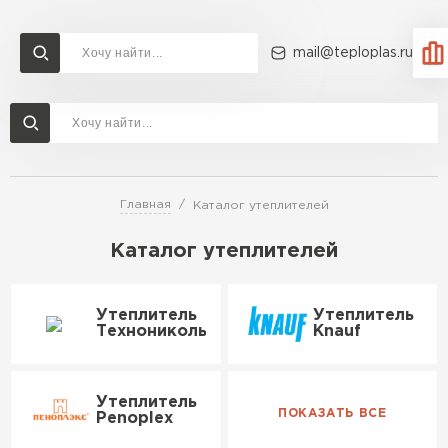
mail@teploplas.ru
Доставка и оплата
Акции
О компании
Контакты
Утеплитель Технониколь
Перейти в каталог
Главная
Каталог утеплителей
Утеплитель Ветонит
Утеплитель Rockwool
Каталог утеплителей
ПЕРЕЙТИ
Утеплитель
Утеплитель
Утеплитель Knauf
Технониколь
Knauf
Утеплитель Profiplex
Утеплитель Пеноплекс
ПЕРЕЙТИ
Утеплитель
Penoplex