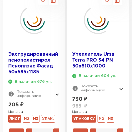
Экструдированный
Утеплитель Ursa
пенополистирол
Terra PRO 34 PN
Пеноплэкс Фасад
50х610х1000
50х585х1185
В наличии 604 уп.
В наличии 676 уп.
Показать
информацию
Показать
информацию
730
₽
205
₽
985
₽
Цена за
Цена за
УПАКОВКУ
М2
М3
ЛИСТ
М2
М3
УПАК.