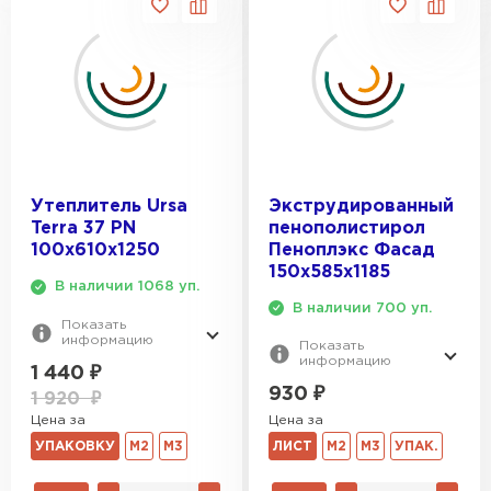
Утеплитель Ursa
Экструдированный
Terra 37 PN
пенополистирол
100х610х1250
Пеноплэкс Фасад
150х585х1185
В наличии 1068 уп.
В наличии 700 уп.
Показать
информацию
Показать
информацию
1 440
₽
930
₽
1 920
₽
Цена за
Цена за
УПАКОВКУ
М2
М3
ЛИСТ
М2
М3
УПАК.