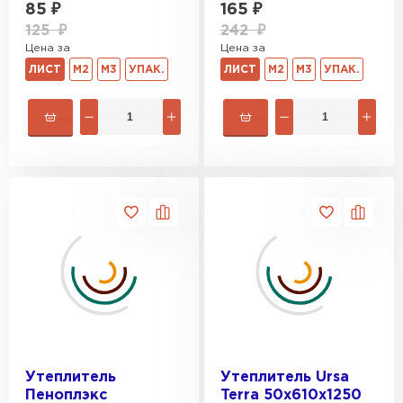
85
₽
165
₽
Гипсокартон
125
₽
242
₽
Цена за
Цена за
ПЕРЕЙТИ
ЛИСТ
М2
М3
УПАК.
ЛИСТ
М2
М3
УПАК.
Утеплитель Неман
ПЕРЕЙТИ
Сэндвич-панели
ПЕРЕЙТИ
Утеплитель Baswool
Утеплитель
Утеплитель Ursa
ПЕРЕЙТИ
Пеноплэкс
Terra 50х610х1250