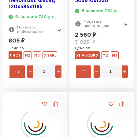
Пеноплэкс Фасад
50х610х1250
120х585х1185
В наличии 762 уп.
В наличии 780 уп.
Показать
информацию
Показать
информацию
2 580
₽
805
₽
3 023
₽
Цена за
Цена за
УПАКОВКУ
М2
М3
ЛИСТ
М2
М3
УПАК.