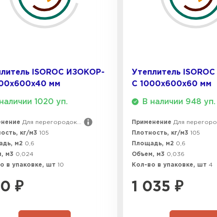
ПЕРЕЙ
Утеплитель
ПЕРЕЙ
плитель ISOROC ИЗОКОР-
Утеплитель ISOROC
000х600х40 мм
С 1000х600х60 мм
Утепли
наличии 1020 уп.
В наличии 948 уп.
енение
Для перегородок...
Применение
Для перегород
ПЕР
ость, кг/м3
105
Плотность, кг/м3
105
адь, м2
0,6
Площадь, м2
0,6
, м3
0,024
Объем, м3
0,036
Утеплител
о в упаковке, шт
10
Кол-во в упаковке, шт
4
90
₽
1 035
₽
ПЕРЕЙ