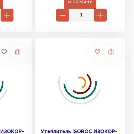
В КОРЗИНУ
тель Ursa
ЕЙТИ
он
ТИ
анели
ТИ
 Izolife
 ИЗОКОР-
Утеплитель ISOROC ИЗОКОР-