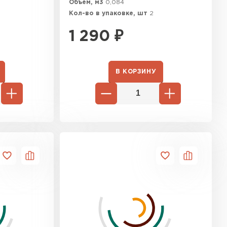
Объем, м3
0,084
Кол-во в упаковке, шт
2
1 290
₽
В КОРЗИНУ