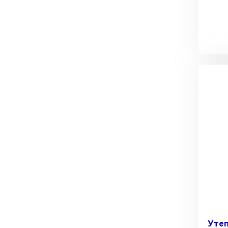
Утеплитель Тимплэкс
Утеплитель Технониколь
ПЕРЕЙТИ
Утеплитель Юматекс Термо
ПЕРЕЙТИ
Утеплитель Неман
ПЕРЕЙТИ
Утеплитель Baswool
Уте