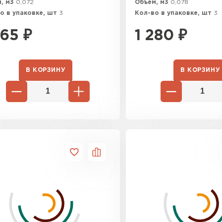
, м3
0,072
Объем, м3
0,078
о в упаковке, шт
3
Кол-во в упаковке, шт
3
365
₽
1 280
₽
В КОРЗИНУ
В КОРЗИНУ