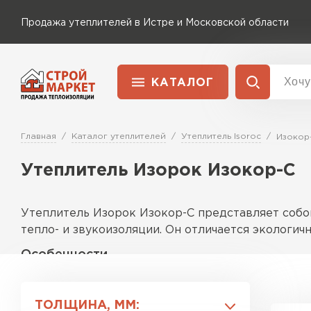
Продажа утеплителей в Истре и Московской области
КАТАЛОГ
Доставка и оплата
Утеплитель Технониколь
Главная
Каталог утеплителей
Утеплитель Isoroc
Изокор
Перейти в каталог
Утеплитель Изорок Изокор-С
Утеплитель Rockwool
Утеплитель Ветонит
ПЕРЕЙТИ
Утеплитель Изорок Изокор-С представляет собо
Утеплитель Knauf
тепло- и звукоизоляции. Он отличается экологич
Особенности
Утеплитель MasterPLEX
Утеплитель Пеноплекс
Этот материал характеризуется уникальной стру
содержит вредных веществ, что делает его безо
ПЕРЕЙТИ
ТОЛЩИНА, ММ: