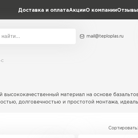
Доставка и оплата
Акции
О компании
Отзывы
mail@teploplas.ru
Акции
О комп
-С
Утеплит
ПЕР
й высококачественный материал на основе базальто
ностью, долговечностью и простотой монтажа, идеал
Утеплител
ктурой волокон, обеспечивающей высокую плотность
Сортировать:
пасным для здоровья.
ПЕРЕЙ