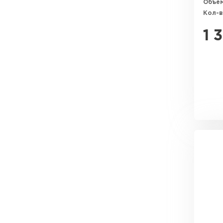
Объем
Кол-в
1 