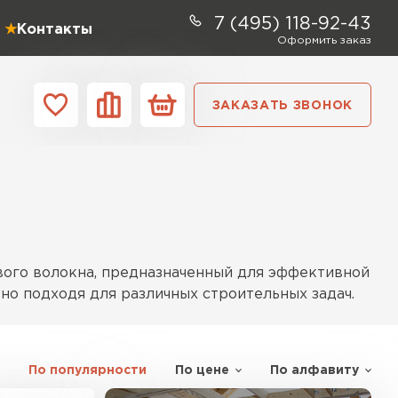
7 (495) 118-92-43
Контакты
Оформить заказ
ЗАКАЗАТЬ ЗВОНОК
ании
Контакты
ель Profiplex
ЕЙТИ
вого волокна, предназначенный для эффективной
ьно подходя для различных строительных задач.
ь Дирок
 и устойчивость к деформациям. Он не
По популярности
По цене
По алфавиту
ТИ