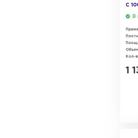
С 1
ПЕРЕЙТИ
В 
Прим
Плотн
Площ
Объем
Кол-в
1 