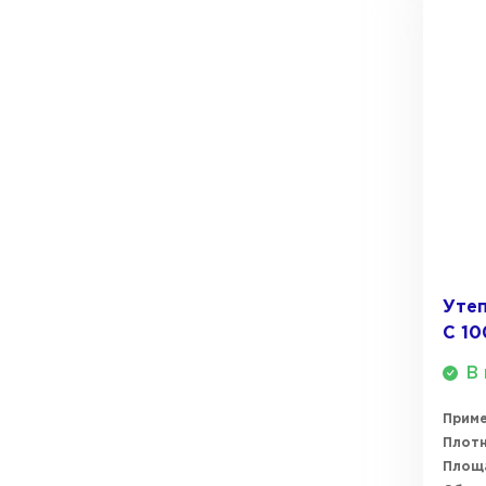
Уте
С 1
В 
Прим
Плотн
Площ