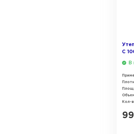
ПЕРЕЙТИ
Утеплитель Термит
Утеплитель Knauf
Утеплитель Isotec
ПЕРЕЙТИ
Уте
С 1
Утеплитель Ruspanel
Утеплитель Isover
В 
Утеплитель Брит
Прим
ПЕРЕЙТИ
Плотн
Площ
Объем
Утеплитель Basfiber
Утеплитель Penoplex
Кол-в
9
ПЕРЕЙТИ
Утеплитель Xotpipe