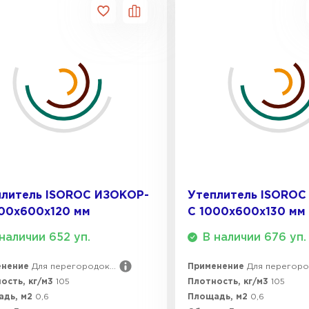
плитель ISOROC ИЗОКОР-
Утеплитель ISOROC
000х600х120 мм
С 1000х600х130 мм
наличии 652 уп.
В наличии 676 уп.
енение
Для перегородок...
Применение
Для перегород
ость, кг/м3
105
Плотность, кг/м3
105
адь, м2
0,6
Площадь, м2
0,6