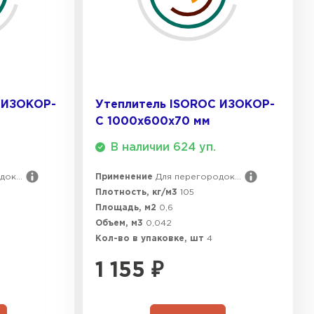
ТИ
 Isoroc
ТИ
 ИЗОКОР-
Утеплитель ISOROC ИЗОКОР-
С 1000х600х70 мм
тель Paroc
В наличии 624 уп.
ок...
Применение
Для перегородок...
ЕЙТИ
Плотность, кг/м3
105
Площадь, м2
0,6
Объем, м3
0,042
ь Rockwool
Кол-во в упаковке, шт
4
1 155
₽
ТИ