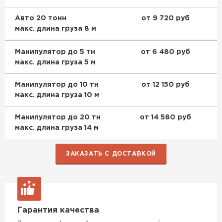
Утеплитель Эковер
Утеплитель Термит
Авто 20 тонн
от 9 720 руб
ПЕРЕЙТИ
макс. длина груза 8 м
Манипулятор до 5 тн
от 6 480 руб
Утеплитель Isotec
Утеплитель Тимплэкс
макс. длина груза 5 м
ПЕРЕЙТИ
Манипулятор до 10 тн
от 12 150 руб
Утеплитель Ruspanel
макс. длина груза 10 м
Утеплитель Изовол
Манипулятор до 20 тн
от 14 580 руб
Утеплитель Брит
макс. длина груза 14 м
ПЕРЕЙТИ
ЗАКАЗАТЬ С ДОСТАВКОЙ
Утеплитель Basfiber
Утеплитель Basfiber
ПЕРЕЙТИ
Утеплитель Xotpipe
Гарантия качества
Утеплитель Термит