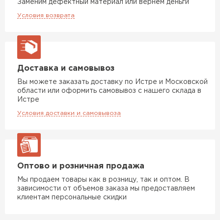
Заменим дефектный материал или вернём деньги
Утеплитель Тимплэкс
ПЕРЕЙТИ
Условия возврата
Утеплитель Теплекс
ПЕРЕЙТИ
Доставка и самовывоз
Вы можете заказать доставку по Истре и Московской
области или оформить самовывоз с нашего склада в
Утеплитель Изомин
Истре
Условия доставки и самовывоза
ПЕРЕЙТИ
Рулонная кровля Брит
Оптово и розничная продажа
ПЕРЕЙТИ
Мы продаем товары как в розницу, так и оптом. В
зависимости от объемов заказа мы предоставляем
клиентам персональные скидки
Утеплитель Knauf