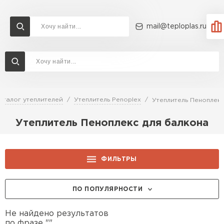
mail@teploplas.ru
Доставка и оплата
Акции
О компании
Контакты
Утеплитель Технониколь
Перейти в каталог
аталог утеплителей
Утеплитель Penoplex
Утеплитель Пеноплекс
Утеплитель Ветонит
Утеплитель Пеноплекс для балкона
Утеплитель Rockwool
ПЕРЕЙТИ
Утеплитель Knauf
ФИЛЬТРЫ
Утеплитель Profiplex
ПО ПОПУЛЯРНОСТИ
Утеплитель Пеноплекс
ПЕРЕЙТИ
Не найдено результатов
по фразе "".