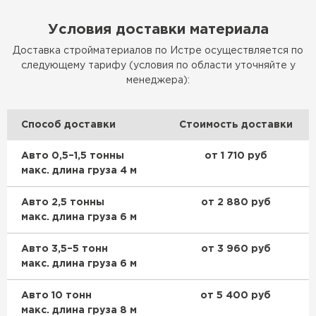
Утеплитель Изотек
Условия доставки материала
ПЕРЕЙТИ
Утеплитель Юматекс
Доставка стройматериалов по Истре осуществляется по
следующему тарифу (условия по области уточняйте у
менеджера):
Утеплитель Ruspanel
Утеплитель Теплекс
ПЕРЕЙТИ
Способ доставки
Стоимость доставки
Утеплитель Эковер
Авто 0,5–1,5 тонны
от 1 710 руб
макс. длина груза 4 м
Утеплитель Hotrock
Утеплитель Дирок
Авто 2,5 тонны
от 2 880 руб
ПЕРЕЙТИ
макс. длина груза 6 м
Утеплитель Белтеп
Утеплитель Xotpipe
Авто 3,5–5 тонн
от 3 960 руб
макс. длина груза 6 м
ПЕРЕЙТИ
Утеплитель Тизол
Авто 10 тонн
от 5 400 руб
макс. длина груза 8 м