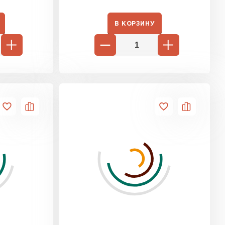
ь Ursa
В КОРЗИНУ
ТИ
он
ТИ
анели
ТИ
 Izolife