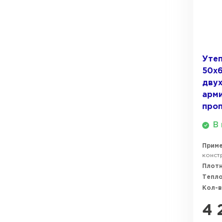
ПЕРЕЙТИ
Утеплитель Термит
Утеплитель Knauf
Утеплитель Isotec
Утеп
ПЕРЕЙТИ
50х
дву
Утеплитель Ruspanel
арм
Утеплитель Isover
про
Утеплитель Брит
В 
ПЕРЕЙТИ
Прим
констр
Утеплитель Basfiber
Плотн
Утеплитель Penoplex
Тепл
Кол-в
Утеплитель Xotpipe
ПЕРЕЙТИ
4 