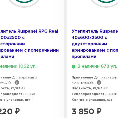
ПЕРЕЙ
Утеплит
литель Ruspanel RPG Real
Утеплитель Ruspane
ПЕР
600х2500 с
40х600х2500 с
хсторонним
двухсторонним
ированием с поперечными
армированием с по
пилами
пропилами
Утеплител
наличии 1062 уп.
В наличии 678 уп.
ПЕРЕЙ
енение
Для каркасных
Применение
Для каркасны
укций...
конструкций...
ость, кг/м3
42
Плотность, кг/м3
42
Утепли
опроводность
0.038
Теплопроводность
0.038
о в упаковке, шт
1
Кол-во в упаковке, шт
1
ПЕР
220
₽
3 850
₽