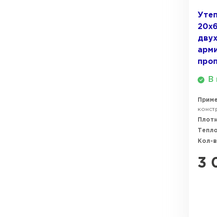
Утеп
ПЕРЕЙТИ
20х
дву
арм
про
В 
Прим
констр
Плотн
Тепл
Кол-в
3 