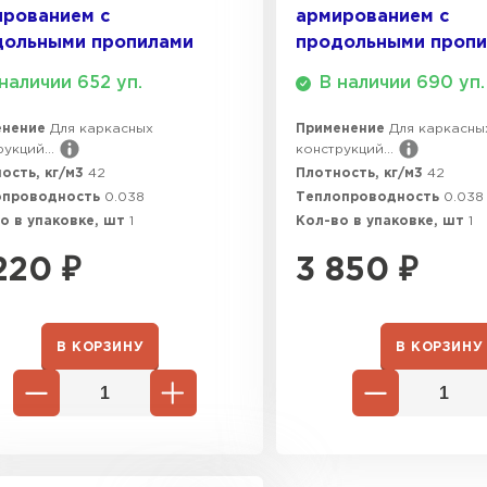
ированием с
армированием с
дольными пропилами
продольными проп
наличии 652 уп.
В наличии 690 уп.
енение
Для каркасных
Применение
Для каркасны
укций...
конструкций...
ость, кг/м3
42
Плотность, кг/м3
42
опроводность
0.038
Теплопроводность
0.038
о в упаковке, шт
1
Кол-во в упаковке, шт
1
220
₽
3 850
₽
В КОРЗИНУ
В КОРЗИНУ