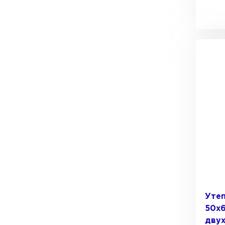
Утеп
50х
дву