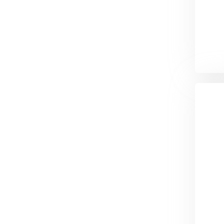
Утеплитель Тимплэкс
Утеплитель Технониколь
ПЕРЕЙТИ
Утеплитель Юматекс Термо
ПЕРЕЙТИ
Утеплитель Неман
ПЕРЕЙТИ
Утеплитель Baswool