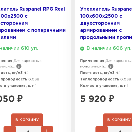
литель Ruspanel RPG Real
Утеплитель Ruspane
ПЕРЕЙ
600х2500 с
100х600х2500 с
хсторонним
двухсторонним
ированием с поперечными
армированием с
ВСЕ ПРОИЗВОДИТЕЛИ
пилами
продольными проп
наличии 610 уп.
В наличии 606 уп.
енение
Для каркасных
Применение
Для каркасны
укций...
конструкций...
ость, кг/м3
42
Плотность, кг/м3
42
опроводность
0.038
Теплопроводность
0.038
о в упаковке, шт
1
Кол-во в упаковке, шт
1
050
₽
5 920
₽
В КОРЗИНУ
В КОРЗИНУ