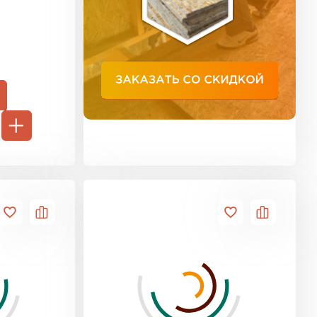
ь Тимплэкс
ТИ
 Basfiber
ТИ
ь Теплекс
ТИ
кровля Брит