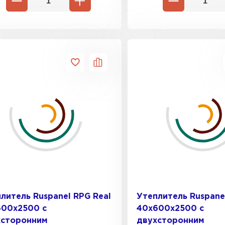
литель Ruspanel RPG Real
Утеплитель Ruspane
600х2500 с
40х600х2500 с
хсторонним
двухсторонним