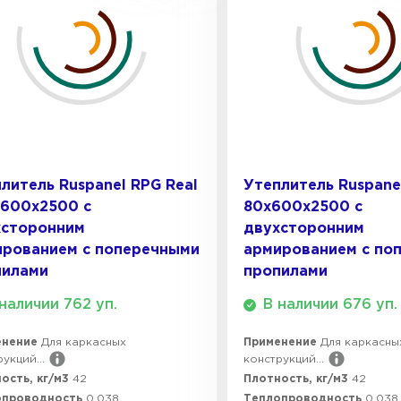
Утеплител
ПЕРЕЙ
Утеплител
литель Ruspanel RPG Real
Утеплитель Ruspane
х600х2500 с
80х600х2500 с
ПЕРЕЙ
хсторонним
двухсторонним
ированием с поперечными
армированием с по
пилами
пропилами
Утеплител
наличии 762 уп.
В наличии 676 уп.
енение
Для каркасных
Применение
Для каркасны
ПЕРЕЙ
укций...
конструкций...
ость, кг/м3
42
Плотность, кг/м3
42
опроводность
0.038
Теплопроводность
0.038