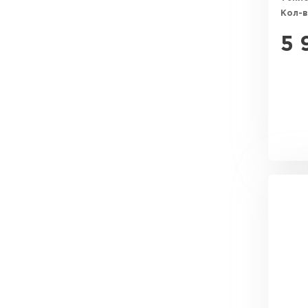
Утеплитель Эковер
Кол-в
5 
Утеплитель Юматекс
ПЕРЕЙТИ
Утеплитель Теплекс
Утеплитель Изовол
ПЕРЕЙТИ
Утеплитель Эковер
Утеплитель Дирок
Утеплитель Термит
ПЕРЕЙТИ
Утеплитель Белтеп
Утеплитель Изомин
Утеплитель Тизол