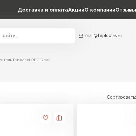
Доставка и оплата
Акции
О компании
Отзывы
mail@teploplas.ru
Акции
О комп
литель Ruspanel RPG Real
Утеплит
ПЕР
Сортировать:
Утеплител
ПЕРЕЙ