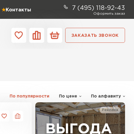
7 (495) 118-92-43
Контакты
Оформить заказ
ЗАКАЗАТЬ ЗВОНОК
ании
Контакты
ель Profiplex
ЕЙТИ
По популярности
По цене
По алфавиту
Реклама
ь Дирок
ТИ