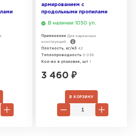
армированием с
илами
продольными пропилами
В наличии 1050 уп.
х
Применение
Для каркасных
конструкций...
Плотность, кг/м3
42
Теплопроводность
0.038
Кол-во в упаковке, шт
1
3 460
₽
В КОРЗИНУ