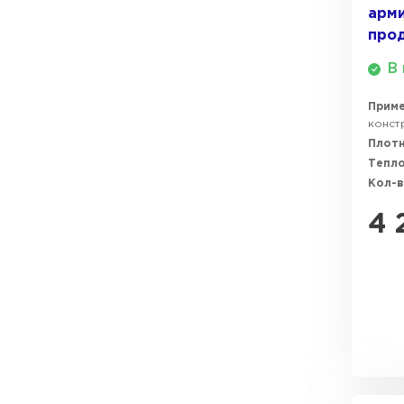
арм
про
В 
Прим
констр
Плотн
Тепл
Кол-в
4 