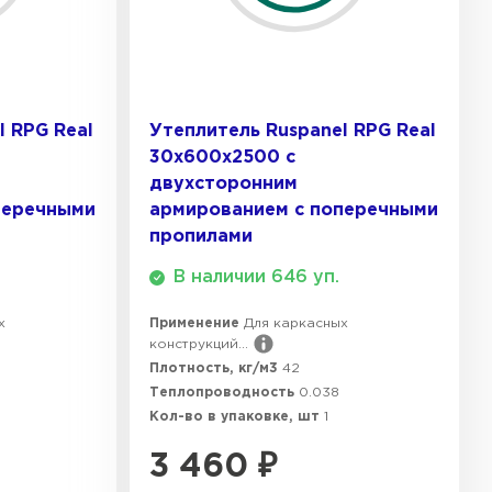
ТИ
ель Isoroc
l RPG Real
Утеплитель Ruspanel RPG Real
ЕЙТИ
30х600х2500 с
двухсторонним
перечными
армированием с поперечными
ь Paroc
пропилами
В наличии 646 уп.
ТИ
х
Применение
Для каркасных
конструкций...
Плотность, кг/м3
42
тель Rockwool
Теплопроводность
0.038
Кол-во в упаковке, шт
1
ЕЙТИ
3 460
₽