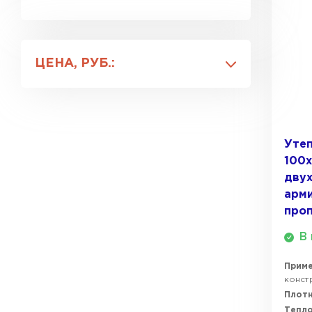
20
Утеплитель Isover
30
Для каркасных конструкций
40
Утеплитель Белтеп
Для потолка
Утеплитель Урса
ЦЕНА, РУБ.:
Для стен
ПЕРЕЙТИ
Утеплитель Isoroc
Утеплитель Изотек
Утеп
Утеплитель Изовол
100
ПЕРЕЙТИ
дву
арм
Утеплитель Paroc
про
Утеплитель Hotrock
В 
Утеплитель Hotrock
ПЕРЕЙТИ
Прим
констр
Плотн
Утеплитель Изомин
Тепл