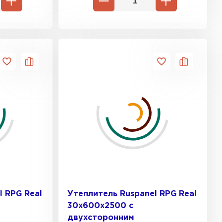
l RPG Real
Утеплитель Ruspanel RPG Real
30х600х2500 с
двухсторонним