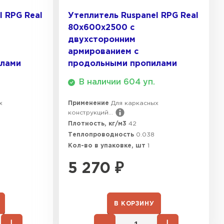
l RPG Real
Утеплитель Ruspanel RPG Real
ТИ
80х600х2500 с
двухсторонним
армированием с
илами
продольными пропилами
В наличии 604 уп.
х
Применение
Для каркасных
конструкций...
Плотность, кг/м3
42
Теплопроводность
0.038
Кол-во в упаковке, шт
1
5 270
₽
В КОРЗИНУ