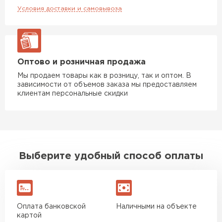
Условия доставки и самовывоза
Утеплитель Rockwool
ПЕРЕЙТИ
Оптово и розничная продажа
Мы продаем товары как в розницу, так и оптом. В
Утеплитель Технониколь
зависимости от объемов заказа мы предоставляем
клиентам персональные скидки
ПЕРЕЙТИ
Утеплитель Ursa
Выберите удобный способ оплаты
ПЕРЕЙТИ
Утеплитель Юматекс Термо
Оплата банковской
Наличными на объекте
ПЕРЕЙТИ
картой