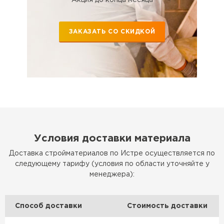
Утеплитель Эковер
Утеплитель Термит
ПЕРЕЙТИ
ЗАКАЗАТЬ СО СКИДКОЙ
Утеплитель Isotec
Утеплитель Тимплэкс
ПЕРЕЙТИ
Утеплитель Ruspanel
Утеплитель Изовол
Утеплитель Брит
ПЕРЕЙТИ
Условия доставки материала
Доставка стройматериалов по Истре осуществляется по
Утеплитель Basfiber
следующему тарифу (условия по области уточняйте у
Утеплитель Basfiber
менеджера):
ПЕРЕЙТИ
Утеплитель Xotpipe
Способ доставки
Стоимость доставки
Утеплитель Термит