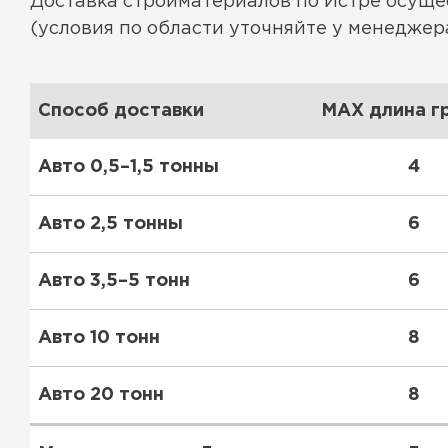
Доставка стройматериалов по Истре осущ
Утеплитель Тимплэкс
Утеплитель Технониколь
(условия по области уточняйте у менеджера
ПЕРЕЙТИ
Способ доставки
MAX длина гр
Утеплитель Юматекс Термо
Авто 0,5–1,5 тонны
4
ПЕРЕЙТИ
Авто 2,5 тонны
6
Авто 3,5–5 тонн
6
Утеплитель Неман
Авто 10 тонн
8
ПЕРЕЙТИ
Авто 20 тонн
8
Утеплитель Baswool