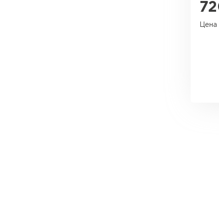
72
Утеплитель Эковер
Цена 
Утеплитель Юматекс
ПЕРЕЙТИ
Утеплитель Теплекс
Утеплитель Изовол
ПЕРЕЙТИ
Утеплитель Эковер
Утеплитель Дирок
Утеплитель Термит
ПЕРЕЙТИ
Утеплитель Белтеп
Утеплитель Изомин
Утеплитель Тизол