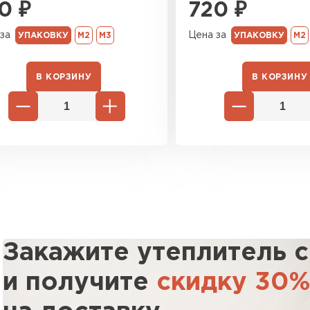
0
₽
720
₽
Утеплител
за
Цена за
УПАКОВКУ
М2
М3
УПАКОВКУ
М2
ПЕРЕЙ
В КОРЗИНУ
В КОРЗИНУ
Утеплит
ПЕР
Утеплител
ПЕРЕЙ
Закажите утеплитель 
и получите
скидку 30
Рулонная 