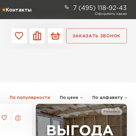
7 (495) 118-92-43
Контакты
Оформить заказ
ЗАКАЗАТЬ ЗВОНОК
ании
Контакты
ель Profiplex
ЕЙТИ
По популярности
По цене
По алфавиту
Реклама
ь Дирок
ТИ