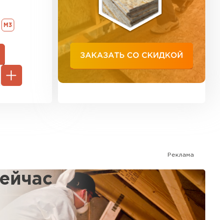
ь Тимплэкс
М3
ТИ
ель Basfiber
ЕЙТИ
ь Теплекс
Реклама
ТИ
сейчас
%
кровля Брит