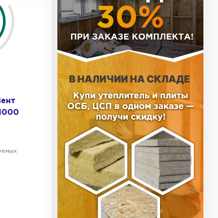
ь Тизол
ТИ
ь Ruspanel
Вент
1000
ТИ
уемых
ь Xotpipe
ТИ