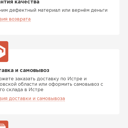
нтия качества
ь Ursa
ним дефектный материал или вернём деньги
вия возврата
ТИ
он
ТИ
авка и самовывоз
ожете заказать доставку по Истре и
анели
овской области или оформить самовывоз с
го склада в Истре
вия доставки и самовывоза
ТИ
 Izolife