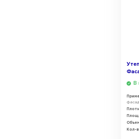
Утеплитель Isover
Утеплитель Белтеп
Утеплитель Урса
ПЕРЕЙТИ
Утеплитель Isoroc
Утеплитель Изотек
Утеп
Утеплитель Изовол
Фас
ПЕРЕЙТИ
В 
Утеплитель Paroc
Прим
Утеплитель Hotrock
фаса
Плотн
Утеплитель Hotrock
Площ
ПЕРЕЙТИ
Объем
Кол-в
Утеплитель Изомин