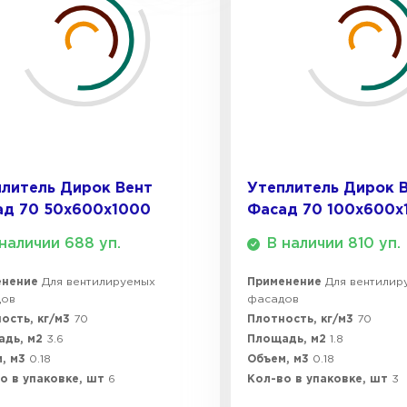
Утеплител
ПЕРЕЙ
Утеплител
литель Дирок Вент
Утеплитель Дирок 
ад 70 50х600х1000
Фасад 70 100х600х
ПЕРЕЙ
наличии 688 уп.
В наличии 810 уп.
енение
Для вентилируемых
Применение
Для вентилир
дов
фасадов
Утеплител
ость, кг/м3
70
Плотность, кг/м3
70
адь, м2
3.6
Площадь, м2
1.8
ПЕРЕЙ
, м3
0.18
Объем, м3
0.18
о в упаковке, шт
6
Кол-во в упаковке, шт
3