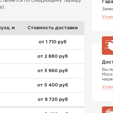
ествляется по следующему тарифу
Гара
Утеплител
):
Заме
Усло
ПЕРЕЙ
уза, м
Стоимость доставки
Гипсокарт
от 1 710 руб
ПЕРЕЙ
от 2 880 руб
Дост
Вы м
от 3 960 руб
Сэндвич-п
Моск
наше
от 5 400 руб
Усло
ПЕРЕЙ
от 9 720 руб
Утеплитель