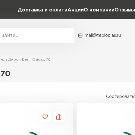
Доставка и оплата
Акции
О компании
Отзывы
mail@teploplas.ru
Акции
О комп
тель Дирок Вент Фасад 70
 70
Утеплит
ПЕР
Сортировать:
Утеплител
ПЕРЕЙ