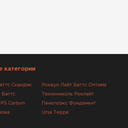
 категории
аттс Скандик
Роквул Лайт Баттс Оптима
 Баттс
Технониколь Роклайт
XPS Carbon
Пеноплэкс Фундамент
нова
Ursa Терра