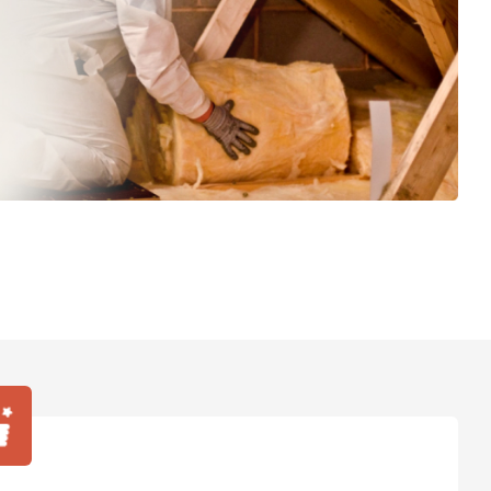
ТИ
 Isoroc
ТИ
ь Paroc
ТИ
ь Rockwool
ТИ