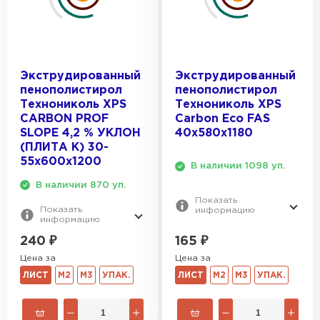
Экструдированный
Экструдированный
пенополистирол
пенополистирол
Технониколь XPS
Технониколь XPS
CARBON PROF
Carbon Eco FAS
SLOPE 4,2 % УКЛОН
40х580х1180
(ПЛИТА K) 30-
55х600х1200
В наличии 1098 уп.
В наличии 870 уп.
Показать
Показать
информацию
информацию
165
₽
240
₽
Цена за
Цена за
ЛИСТ
М2
М3
УПАК.
ЛИСТ
М2
М3
УПАК.