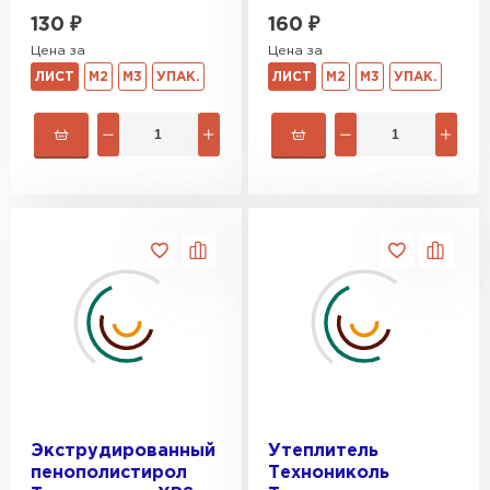
130
₽
160
₽
Цена за
Цена за
ЛИСТ
М2
М3
УПАК.
ЛИСТ
М2
М3
УПАК.
Экструдированный
Утеплитель
пенополистирол
Технониколь