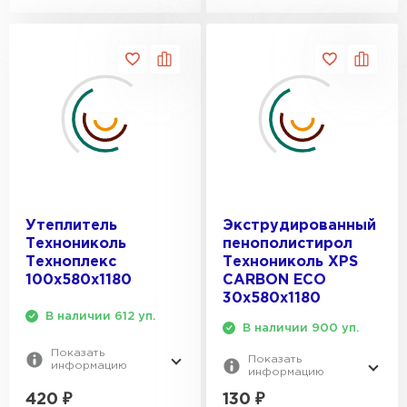
Утеплитель Izolife
ПЕРЕЙТИ
ВСЕ ПРОИЗВОДИТЕЛИ
Утеплитель
Экструдированный
Технониколь
пенополистирол
Техноплекс
Технониколь XPS
100х580х1180
CARBON ECO
30х580х1180
В наличии 612 уп.
В наличии 900 уп.
Показать
Показать
информацию
информацию
420
₽
130
₽