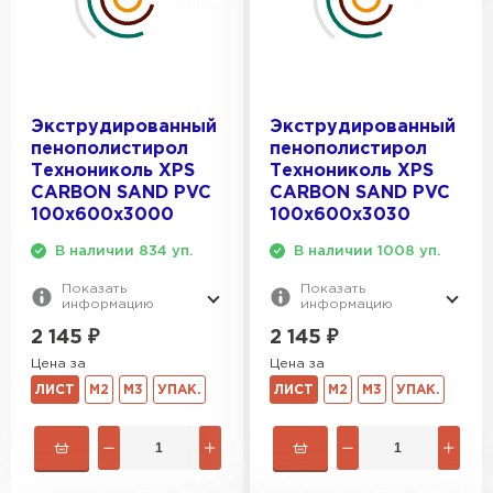
Гипсокартон
ПЕРЕЙТИ
Экструдированный
Экструдированный
пенополистирол
пенополистирол
Утеплитель Неман
Технониколь XPS
Технониколь XPS
CARBON SAND PVC
CARBON SAND PVC
ПЕРЕЙТИ
100х600х3000
100х600х3030
В наличии 834 уп.
В наличии 1008 уп.
Сэндвич-панели
Показать
Показать
информацию
информацию
ПЕРЕЙТИ
2 145
₽
2 145
₽
Цена за
Цена за
ЛИСТ
М2
М3
УПАК.
ЛИСТ
М2
М3
УПАК.
Утеплитель Baswool
ПЕРЕЙТИ