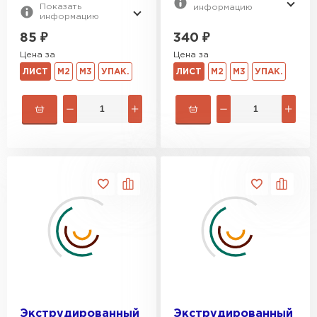
Показать
информацию
информацию
340
₽
85
₽
Цена за
Цена за
ЛИСТ
М2
М3
УПАК.
ЛИСТ
М2
М3
УПАК.
Экструдированный
Экструдированный