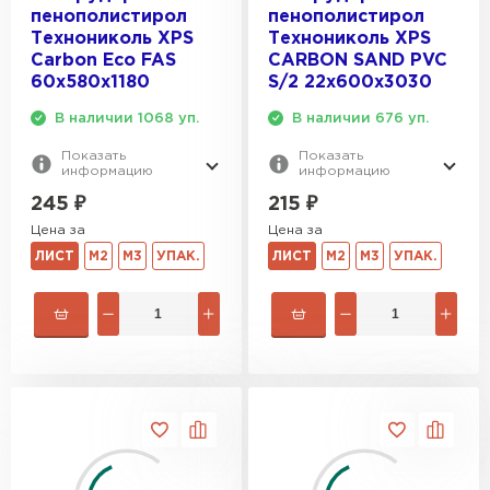
пенополистирол
пенополистирол
Технониколь XPS
Технониколь XPS
Carbon Eco FAS
CARBON SAND PVC
60х580х1180
S/2 22х600х3030
В наличии 1068 уп.
В наличии 676 уп.
Показать
Показать
информацию
информацию
245
₽
215
₽
Цена за
Цена за
ЛИСТ
М2
М3
УПАК.
ЛИСТ
М2
М3
УПАК.