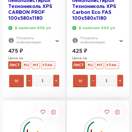
пенополистирол
пенополистирол
Технониколь XPS
Технониколь XPS
Утеплитель Rockwool
CARBON PROF
Carbon Eco FAS
100х580х1180
100х580х1180
ПЕРЕЙТИ
В наличии 658 уп.
В наличии 694 уп.
Показать
Показать
информацию
информацию
Утеплитель Технониколь
475
₽
425
₽
ПЕРЕЙТИ
Цена за
Цена за
ЛИСТ
М2
М3
УПАК.
ЛИСТ
М2
М3
УПАК.
Утеплитель Ursa
ПЕРЕЙТИ
Утеплитель Юматекс Термо
ПЕРЕЙТИ