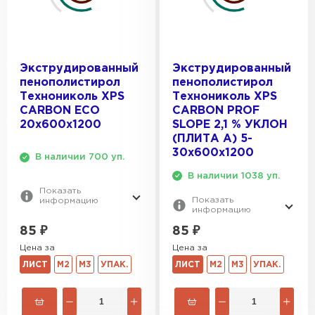
Экструдированный
Экструдированный
пенополистирол
пенополистирол
Технониколь XPS
Технониколь XPS
CARBON ECO
CARBON PROF
20х600х1200
SLOPE 2,1 % УКЛОН
(ПЛИТА А) 5-
30х600х1200
В наличии 700 уп.
В наличии 1038 уп.
Показать
Показать
информацию
информацию
85
₽
85
₽
Цена за
Цена за
ЛИСТ
М2
М3
УПАК.
ЛИСТ
М2
М3
УПАК.