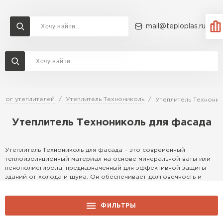
mail@teploplas.ru
Доставка и оплата
Акции
О компании
Контакты
Утеплитель Технониколь
Перейти в каталог
алог утеплителей
Утеплитель Технониколь
Утеплитель Техноник
Утеплитель Ветонит
Утеплитель Технониколь для фасада
Утеплитель Rockwool
ПЕРЕЙТИ
Утеплитель Технониколь для фасада – это современный
Утеплитель Knauf
теплоизоляционный материал на основе минеральной ваты или
пенополистирола, предназначенный для эффективной защиты
Утеплитель Profiplex
зданий от холода и шума. Он обеспечивает долговечность и
экологичность, идеально подходя для наружной отделки жилых и
Утеплитель Пеноплекс
коммерческих объектов.
ПЕРЕЙТИ
ФИЛЬТРЫ
Описание продуктовой линейки