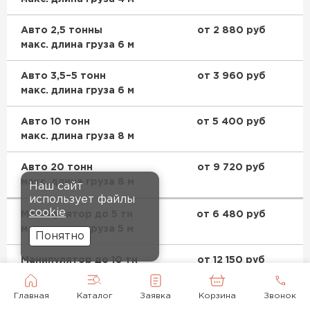
Авто 2,5 тонны
от 2 880 руб
макс. длина груза 6 м
Авто 3,5–5 тонн
от 3 960 руб
макс. длина груза 6 м
Авто 10 тонн
от 5 400 руб
макс. длина груза 8 м
Авто 20 тонн
от 9 720 руб
макс. длина груза 8 м
Наш сайт
использует файлы
cookie
Манипулятор до 5 тн
от 6 480 руб
макс. длина груза 5 м
Понятно
Манипулятор до 10 тн
от 12 150 руб
макс. длина груза 10 м
Главная
Каталог
Заявка
Корзина
Звонок
Манипулятор до 20 тн
от 14 580 руб