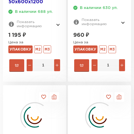
50х600х1200
В наличии 630 уп.
В наличии 688 уп.
Показать
Показать
информацию
информацию
960
₽
1 195
₽
Цена за
Цена за
УПАКОВКУ
М2
М3
УПАКОВКУ
М2
М3