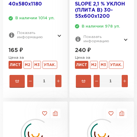
40х580х1180
SLOPE 2,1 % УКЛОН
(ПЛИТА B) 30-
55х600х1200
В наличии 1014 уп.
В наличии 978 уп.
Показать
Показать
информацию
информацию
165
₽
240
₽
Цена за
Цена за
ЛИСТ
М2
М3
УПАК.
ЛИСТ
М2
М3
УПАК.