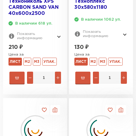
Технониколь XPS
Техноплекс
CARBON SAND VAN
30х580х1180
40х600х2500
В наличии 1062 уп.
В наличии 618 уп.
Показать
Показать
информацию
информацию
130
₽
210
₽
Цена за
Цена за
ЛИСТ
М2
М3
УПАК.
ЛИСТ
М2
М3
УПАК.