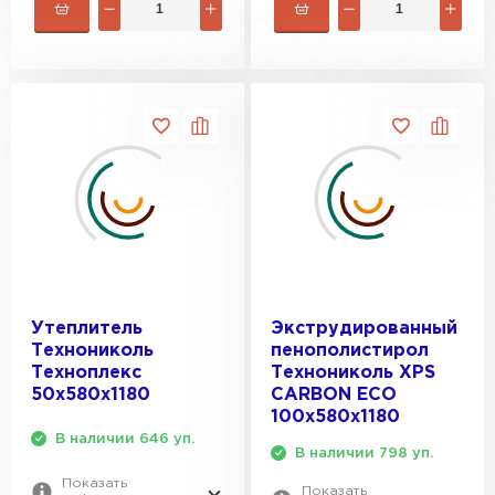
соответствуют стандартам ISO 14001, с отсутствием
Утеплитель Тимплэкс
ПЕРЕЙТИ
формальдегида. Характеристики варьируются по сериям,
позволяя выбрать оптимальный вариант для конкретного
проекта.
Технические детали
Утеплитель Теплекс
Размеры плит стандартные: 1200x600 мм, с возможностью резки
на объекте; коэффициент теплоусвоения поверхности – низкий
ПЕРЕЙТИ
для комфорта.
Утеплитель Изомин
ПЕРЕЙТИ
Утеплитель
Экструдированный
Рулонная кровля Брит
Технониколь
пенополистирол
Техноплекс
Технониколь XPS
ПЕРЕЙТИ
50х580х1180
CARBON ECO
100х580х1180
В наличии 646 уп.
Утеплитель Knauf
В наличии 798 уп.
Показать
Показать