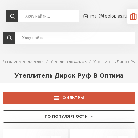
mail@teploplas.ru
Доставка и оплата
Акции
О компании
Контакты
Утеплитель Технониколь
Перейти в каталог
Каталог утеплителей
Утеплитель Дирок
Утеплитель Дирок Ру
Утеплитель Ветонит
Утеплитель Дирок Руф В Оптима
Утеплитель Rockwool
ПЕРЕЙТИ
Утеплитель Knauf
ФИЛЬТРЫ
Утеплитель Profiplex
ТОЛЩИНА, ММ:
ПО ПОПУЛЯРНОСТИ
Утеплитель Пеноплекс
ПЕРЕЙТИ
50
ЦЕНА, РУБ.:
40