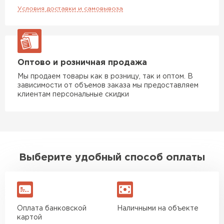
Условия доставки и самовывоза
Утеплитель Rockwool
ПЕРЕЙТИ
Оптово и розничная продажа
Мы продаем товары как в розницу, так и оптом. В
Утеплитель Технониколь
зависимости от объемов заказа мы предоставляем
клиентам персональные скидки
ПЕРЕЙТИ
Утеплитель Ursa
Выберите удобный способ оплаты
ПЕРЕЙТИ
Утеплитель Юматекс Термо
Оплата банковской
Наличными на объекте
ПЕРЕЙТИ
картой