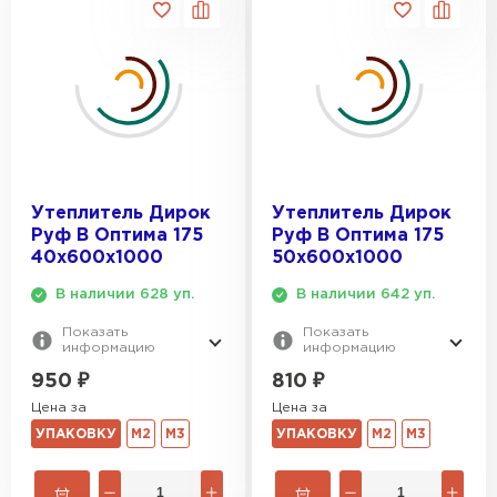
Утеплитель Isover
Утеплитель MasterPLEX
ПЕРЕЙТИ
Утеплитель Урса
Утеплитель Дирок
Утеплитель Isoroc
ПЕРЕЙТИ
Утеплитель Дирок
Утеплитель Дирок
Руф В Оптима 175
Руф В Оптима 175
Утеплитель Изовол
40х600х1000
50х600х1000
Утеплитель Белтеп
В наличии 628 уп.
В наличии 642 уп.
ПЕРЕЙТИ
Утеплитель Paroc
Показать
Показать
информацию
информацию
950
₽
810
₽
Утеплитель Тизол
Утеплитель Hotrock
Цена за
Цена за
УПАКОВКУ
М2
М3
УПАКОВКУ
М2
М3
ПЕРЕЙТИ
Утеплитель Изомин