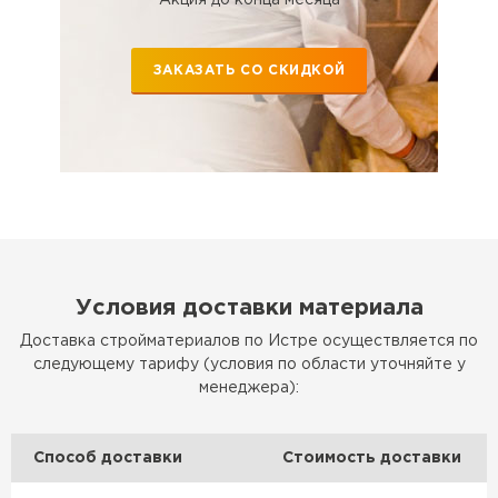
Утеплитель Эковер
Утеплитель Термит
ПЕРЕЙТИ
ЗАКАЗАТЬ СО СКИДКОЙ
Утеплитель Isotec
Утеплитель Тимплэкс
ПЕРЕЙТИ
Утеплитель Ruspanel
Утеплитель Изовол
Утеплитель Брит
ПЕРЕЙТИ
Условия доставки материала
Доставка стройматериалов по Истре осуществляется по
Утеплитель Basfiber
следующему тарифу (условия по области уточняйте у
Утеплитель Basfiber
менеджера):
ПЕРЕЙТИ
Утеплитель Xotpipe
Способ доставки
Стоимость доставки
Утеплитель Термит