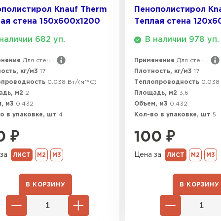
полистирол Knauf Therm
Пенополистирол Kn
ая стена 150х600х1200
Теплая стена 120х6
ПЕРЕЙ
наличии 682 уп.
В наличии 978 уп.
енение
Для стен...
Применение
Для стен...
ВСЕ ПРОИЗВОДИТЕЛИ
ость, кг/м3
17
Плотность, кг/м3
17
опроводность
0.038 Вт/(м*°C)
Теплопроводность
0.038 
адь, м2
2
Площадь, м2
3,6
, м3
0,432
Объем, м3
0,432
о в упаковке, шт
4
Кол-во в упаковке, шт
5
0
₽
100
₽
за
Цена за
ЛИСТ
М2
М3
ЛИСТ
М2
М3
В КОРЗИНУ
В КОРЗИНУ