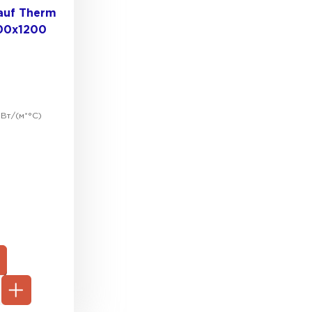
auf Therm
00х1200
ТИ
Вт/(м*°C)