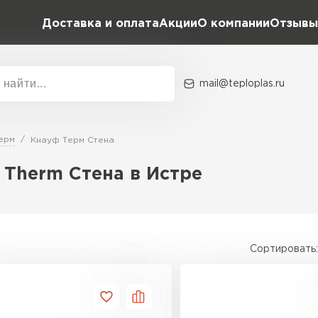
Доставка и оплата
Акции
О компании
Отзывы
mail@teploplas.ru
Акции
О комп
ерм
Кнауф Терм Стена
 Therm Стена в Истре
Утеплит
ПЕР
Сортировать:
Утеплител
ПЕРЕЙ