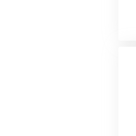
Утеплитель Тимплэкс
Утеплитель Технониколь
ПЕРЕЙТИ
Утеплитель Юматекс Термо
ПЕРЕЙТИ
Утеплитель Неман
ПЕРЕЙТИ
Утеплитель Baswool