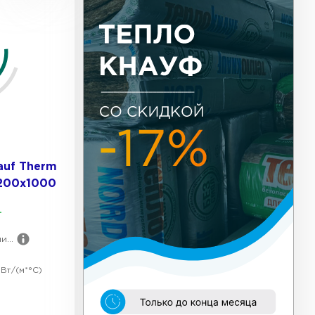
ь Тизол
ТИ
ь Ruspanel
auf Therm
ТИ
1200х1000
.
ь Xotpipe
...
ТИ
Вт/(м*°C)