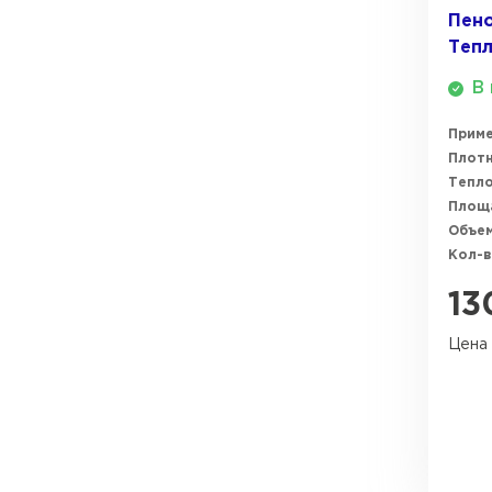
Пено
ПЕРЕЙТИ
Тепл
В 
Прим
Плотн
Тепл
Площ
Объем
Кол-в
13
Цена 