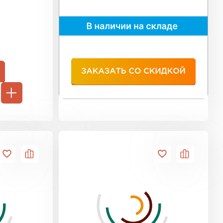
ь Тимплэкс
ТИ
 Basfiber
ТИ
ь Теплекс
ТИ
 кровля Брит