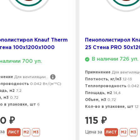
ПЕРЕЙ
Утеплитель
полистирол Knauf Therm
Пенополистирол Kn
ПЕРЕЙ
тена 100х1200х1000
25 Стена PRO 50х1
В наличии 726 уп.
наличии 700 уп.
Утеплител
Применение
Для вентиляции
енение
Для вентиляции...
Плотность, кг/м3
12-13
опроводность
0.042 Вт/(м*°C)
Теплопроводность
ПЕРЕЙ
0.042 
адь, м2
7,2
Площадь, м2
14,4
, м3
0,72
Объем, м3
0,72
о в упаковке, шт
6
Кол-во в упаковке, шт
12
Утеплител
40
₽
115
₽
ПЕРЕЙ
за
Цена за
ЛИСТ
М2
М3
ЛИСТ
М2
М3