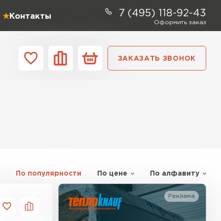
7 (495) 118-92-43
Контакты
Оформить заказ
ЗАКАЗАТЬ ЗВОНОК
ании
Контакты
ель Profiplex
ЕЙТИ
По популярности
По цене
По алфавиту
ь Дирок
Реклама
ТИ