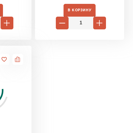
ь Ursa
В КОРЗИНУ
ТИ
он
ТИ
анели
ТИ
 Izolife