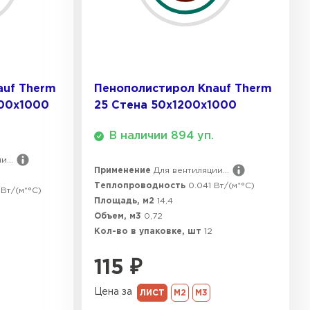
ТИ
 Isoroc
auf Therm
Пенополистирол Knauf Therm
ТИ
200х1000
25 Стена 50х1200х1000
В наличии 894 уп.
ь Paroc
...
Применение
Для вентиляции...
Теплопроводность
0.041 Вт/(м*°C)
ТИ
Вт/(м*°C)
Площадь, м2
14,4
Объем, м3
0,72
Кол-во в упаковке, шт
12
ь Rockwool
115
₽
ТИ
Цена за
ЛИСТ
М2
М3