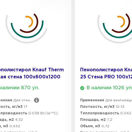
Утеплител
ПЕРЕЙ
Утеплител
полистирол Knauf Therm
Пенополистирол Kn
ПЕРЕЙ
ая стена 100х600х1200
25 Стена PRO 100х
наличии 870 уп.
В наличии 1026 уп
Утеплител
енение
Для стен...
Применение
Для вентиляции
ость, кг/м3
17
Плотность, кг/м3
12-13
ПЕРЕЙ
опроводность
0.038 Вт/(м*°C)
Теплопроводность
0.042 
адь, м2
4,32
Площадь, м2
7,2
, м3
0,432
Объем, м3
0,72