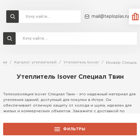
mail@teploplas.ru
Доставка и оплата
Акции
О компании
Контакты
Утеплитель Технониколь
Перейти в каталог
вная
Каталог утеплителей
Утеплитель Isover
Изовер Специал 
Утеплитель Ветонит
Утеплитель Isover Специал Твин
Утеплитель Rockwool
ПЕРЕЙТИ
Теплоизоляция Isover Специал Твин - это надежный материал для
Утеплитель Knauf
утепления зданий, доступный для покупки в Истре. Он
обеспечивает отличную защиту от холода и шума, идеален для
Утеплитель Profiplex
жилых и коммерческих объектов. Закажите с доставкой по
выгодной цене прямо сейчас!
Утеплитель Пеноплекс
ПЕРЕЙТИ
Особенности
ФИЛЬТРЫ
Этот материал выделяется своей двойной структурой, которая