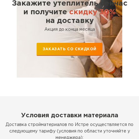
Утеплитель Эковер
Закажите утеплитель сейчас
и получите
скидку 30%
Утеплитель Термит
ПЕРЕЙТИ
на доставку
Акция до конца месяца
Утеплитель Isotec
Утеплитель Тимплэкс
ПЕРЕЙТИ
ЗАКАЗАТЬ СО СКИДКОЙ
Утеплитель Ruspanel
Утеплитель Изовол
Утеплитель Брит
ПЕРЕЙТИ
Утеплитель Basfiber
Утеплитель Basfiber
ПЕРЕЙТИ
Условия доставки материала
Утеплитель Xotpipe
Доставка стройматериалов по Истре осуществляется по
следующему тарифу (условия по области уточняйте у
Утеплитель Термит
менеджера):