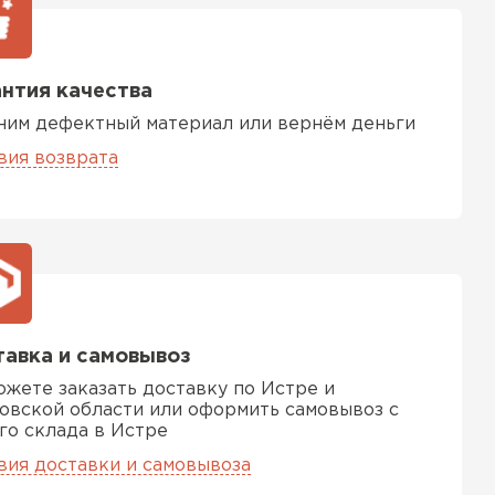
ь Ursa
ТИ
нтия качества
ним дефектный материал или вернём деньги
вия возврата
он
ТИ
анели
авка и самовывоз
ТИ
ожете заказать доставку по Истре и
овской области или оформить самовывоз с
го склада в Истре
вия доставки и самовывоза
 Izolife