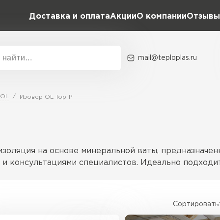
Доставка и оплата
Акции
О компании
Отзывы
mail@teploplas.ru
Акции
О комп
 OL
Изовер OL-Top-P
Утеплит
ПЕР
оизоляция на основе минеральной ваты, предназначе
й и консультациями специалистов. Идеально подходи
Утеплител
Сортировать:
позволяет ему выдерживать значительные нагрузки 
ПЕРЕЙ