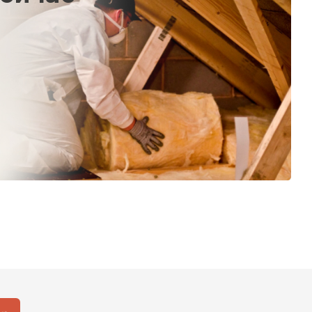
ТИ
%
 Isoroc
ТИ
ь Paroc
ТИ
ь Rockwool
ТИ