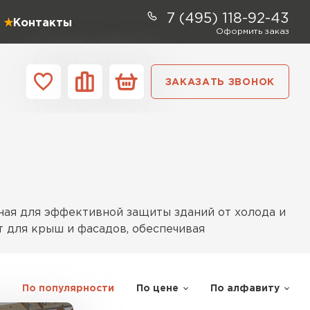
7 (495) 118-92-43
Контакты
Оформить заказ
ЗАКАЗАТЬ ЗВОНОК
ании
Контакты
ель Profiplex
ЕЙТИ
нная для эффективной защиты зданий от холода и
т для крыш и фасадов, обеспечивая
ь Дирок
По популярности
По цене
По алфавиту
без деформации. Он устойчив к влаге благодаря
ТИ