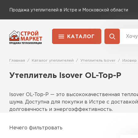
Продажа утеплителей в Истре и Московской области
КАТАЛОГ
Доставка и оплата
Утеплитель Технониколь
Главная
Каталог утеплителей
Утеплитель Isover
Изовер
Перейти в каталог
Утеплитель Isover OL-Top-P
Утеплитель Rockwool
Утеплитель Ветонит
ПЕРЕЙТИ
Isover OL-Top-P — это высококачественная тепл
Утеплитель Knauf
шума. Доступна для покупки в Истре с доставко
долговечность и энергоэффективность.
Утеплитель MasterPLEX
Утеплитель Пеноплекс
Особенности
Нечего фильтровать
Материал обладает повышенной плотностью, что 
ПЕРЕЙТИ