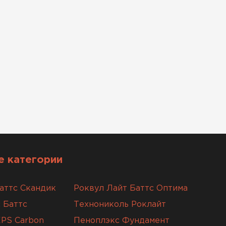
 категории
аттс Скандик
Роквул Лайт Баттс Оптима
 Баттс
Технониколь Роклайт
XPS Carbon
Пеноплэкс Фундамент