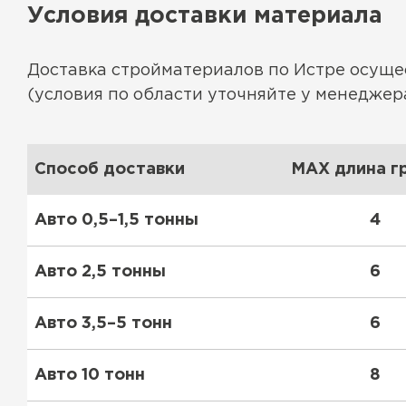
Условия доставки материала
Утеплитель Тимплэкс
Утеплитель Технониколь
Доставка стройматериалов по Истре осущ
ПЕРЕЙТИ
(условия по области уточняйте у менеджера
Утеплитель Юматекс Термо
Способ доставки
MAX длина гр
ПЕРЕЙТИ
Авто 0,5–1,5 тонны
4
Утеплитель Неман
Авто 2,5 тонны
6
ПЕРЕЙТИ
Авто 3,5–5 тонн
6
Авто 10 тонн
8
Утеплитель Baswool