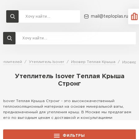
mail@teploplas.ru
Доставка и оплата
Акции
О компании
Контакты
Утеплитель Технониколь
Перейти в каталог
теплителей
Утеплитель Isover
Изовер Теплая Крыша
Изовер 
Утеплитель Ветонит
Утеплитель Isover Теплая Крыша
Утеплитель Rockwool
Стронг
ПЕРЕЙТИ
Утеплитель Knauf
Isover Теплая Крыша Стронг - это высококачественный
теплоизоляционный материал на основе минеральной ваты,
Утеплитель Profiplex
предназначенный для утепления крыш. В Москве мы предлагаем
его по выгодным ценам с доставкой и консультациями
Утеплитель Пеноплекс
ПЕРЕЙТИ
специалистов. Этот продукт идеален для создания комфортного
микроклимата в доме, обеспечивая надежную защиту от холода
и шума.
ФИЛЬТРЫ