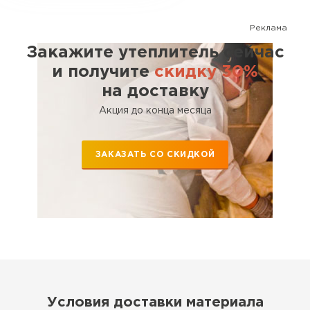
Утеплитель Тимплэкс
ПЕРЕЙТИ
Реклама
Закажите утеплитель сейчас
Утеплитель Теплекс
и получите
скидку 30%
на доставку
ПЕРЕЙТИ
Акция до конца месяца
Утеплитель Изомин
ЗАКАЗАТЬ СО СКИДКОЙ
ПЕРЕЙТИ
Рулонная кровля Брит
ПЕРЕЙТИ
Утеплитель Knauf
Условия доставки материала