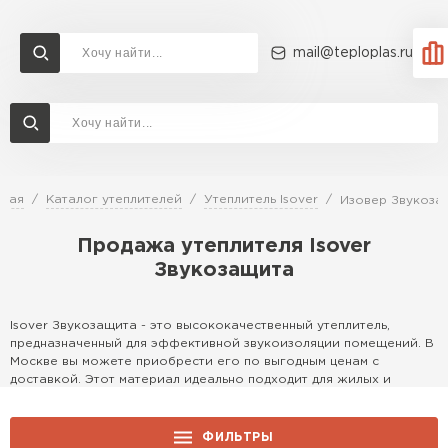
mail@teploplas.ru
Доставка и оплата
Акции
О компании
Контакты
Утеплитель Технониколь
Перейти в каталог
вная
Каталог утеплителей
Утеплитель Isover
Изовер Звукоза
Утеплитель Ветонит
Продажа утеплителя Isover
Утеплитель Rockwool
Звукозащита
ПЕРЕЙТИ
Утеплитель Knauf
Isover Звукозащита - это высококачественный утеплитель,
предназначенный для эффективной звукоизоляции помещений. В
Утеплитель Profiplex
Москве вы можете приобрести его по выгодным ценам с
доставкой. Этот материал идеально подходит для жилых и
Утеплитель Пеноплекс
коммерческих объектов, обеспечивая тишину и комфорт.
ПЕРЕЙТИ
Особенности
ФИЛЬТРЫ