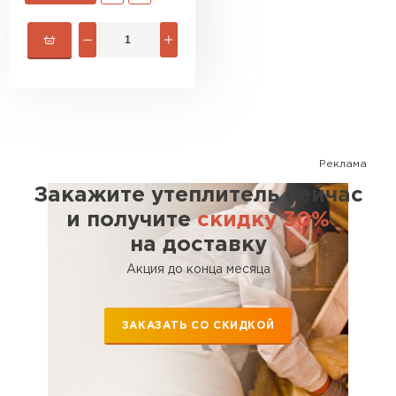
ПЕРЕЙТИ
Утеплитель Isoroc
ПЕРЕЙТИ
Реклама
Утеплитель Isover
Закажите утеплитель сейчас
ПЕРЕЙТИ
и получите
скидку 30%
на доставку
Утеплитель Paroc
Акция до конца месяца
ПЕРЕЙТИ
ЗАКАЗАТЬ СО СКИДКОЙ
Утеплитель Penoplex
ПЕРЕЙТИ