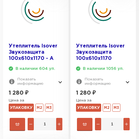
Утеплитель Эковер
Утеплитель Термит
ПЕРЕЙТИ
Утеплитель Isotec
Утеплитель Тимплэкс
Утеплитель Isover
Утеплитель Isover
ПЕРЕЙТИ
Звукозащита
Звукозащита
Утеплитель Ruspanel
100х610х1170 - А
100х610х1170
В наличии 604 уп.
В наличии 1056 уп.
Утеплитель Изовол
Утеплитель Брит
Показать
Показать
информацию
информацию
ПЕРЕЙТИ
1 280
₽
1 280
₽
Утеплитель Basfiber
Цена за
Цена за
Утеплитель Basfiber
УПАКОВКУ
М2
М3
УПАКОВКУ
М2
М3
ПЕРЕЙТИ
Утеплитель Xotpipe