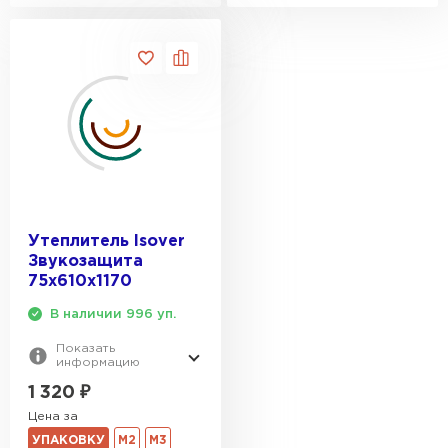
Утеплитель Термит
Утеплитель Тимплэкс
ПЕРЕЙТИ
Утеплитель Теплекс
ПЕРЕЙТИ
Утеплитель Изомин
Утеплитель Isover
ПЕРЕЙТИ
Звукозащита
75х610х1170
В наличии 996 уп.
Рулонная кровля Брит
Показать
ПЕРЕЙТИ
информацию
1 320
₽
Цена за
Утеплитель Knauf
УПАКОВКУ
М2
М3