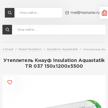
mail@teploplas.ru
Доставка и оплата
Акции
О компании
Контакты
Утеплитель Технониколь
Перейти в каталог
ль Knauf
Knauf Insulation
Insulation Aquastatik
Утеплитель Knau
Утеплитель Ветонит
Утеплитель Rockwool
Утеплитель Кнауф Insulation Aquastatik
TR 037 150х1200х5500
ПЕРЕЙТИ
Утеплитель Knauf
Утеплитель Profiplex
Утеплитель Пеноплекс
ПЕРЕЙТИ