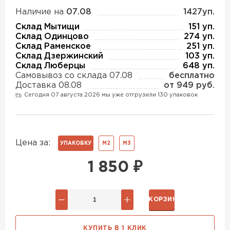
Утеплитель Изотек
Наличие на
07.08
1427уп.
Склад Мытищи
151 уп.
ПЕРЕЙТИ
Утеплитель Юматекс
Склад Одинцово
274 уп.
Склад Раменское
251 уп.
Склад Дзержинский
103 уп.
Утеплитель Ruspanel
Склад Люберцы
648 уп.
Утеплитель Теплекс
Самовывоз со склада 07.08
бесплатно
ПЕРЕЙТИ
Доставка 08.08
от 949 руб.
Сегодня 07 августа 2026 мы уже отгрузили 130 упаковок
Утеплитель Эковер
Утеплитель Hotrock
Утеплитель Дирок
Цена за:
УПАКОВКУ
М2
М3
ПЕРЕЙТИ
1 850
₽
Утеплитель Белтеп
Утеплитель Xotpipe
В КОРЗИНУ
ПЕРЕЙТИ
Утеплитель Тизол
КУПИТЬ В 1 КЛИК