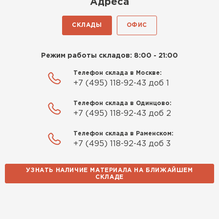
удовольствие. Монтировать
Адреса
оказалось проще простого, как
конструктор. Привезли
СКЛАДЫ
ОФИС
оперативно, всё целое, ни
одной повреждённой упаковки.
Режим работы складов: 8:00 - 21:00
Подсказали по
характеристикам, всё честно
Телефон склада в Москве:
рассказали, что именно нужно
+7 (495) 118-92-43 доб 1
для бани, без лишних
Телефон склада в Одинцово:
навязываний!
+7 (495) 118-92-43 доб 2
Богомолов
Телефон склада в Раменском:
Макар
+7 (495) 118-92-43 доб 3
27.05.2024
Недавно купил утеплитель
УЗНАТЬ НАЛИЧИЕ МАТЕРИАЛА НА БЛИЖАЙШЕМ
СКЛАДЕ
Инсулейшн для потолка в
сарае. Материал плотный,
лёгкий, укладывать просто,
крошится минимально.