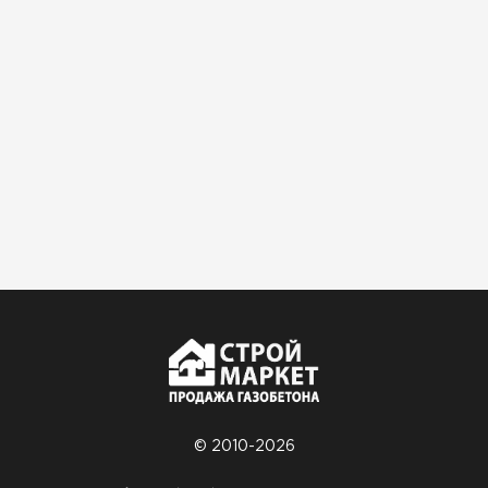
Доставили быстро,
консультанты помогли с
выбором и всё подробно
объяснили. С монтажом
справился сам!
Михайлов
Андрей
21.10.2024
Искал определённый
утеплитель для гаража, чтобы
обеспечить и теплоизоляцию, и
шумоизоляцию. Оперативно
проконсультировали, спасибо
менеджерам. Остановил свой
выбор на утеплителе Роквул.
Этот материал был в наличии
© 2010-2026
на разных складах, и доставку