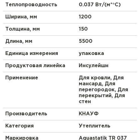
контакте с влагой.
Теплопроводность
0.037 Вт/(м*°C)
Утеплитель Тимплэкс
ПЕРЕЙТИ
Ширина, мм
1200
Преимущества:
Толщина, мм
150
Утеплитель Теплекс
Высокие теплоизоляционные свойства.
Длина, мм
Минеральная вата, обладающая невысокой
5500
ПЕРЕЙТИ
теплопроводностью, является одним из
Единица измерения
упаковка
лучших материалов для изготовления
Утеплитель Изомин
утеплителей.
Продуктовая линейка
Инсулейшн
Долговечность. Если укладка утеплителя
ПЕРЕЙТИ
Применение
Для кровли, Для
проведена профессионально, то материал
мансард, Для
прослужит до полувека, без усадки и других
перегородок, Для
перекрытий, Для
деформаций.
Рулонная кровля Брит
стен
Огнестойкость. Минеральная вата – одно из
лучших решений с точки зрения пожарной
ПЕРЕЙТИ
Производитель
КНАУФ
безопасности, так как является негорючим
Категория
Утеплитель
материалом.
Гидрофобность. Пропитка Aquastatik
Маркировка
Aquastatik TR 037