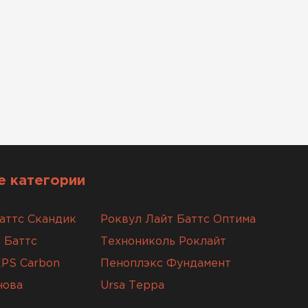
 категории
аттс Скандик
Роквул Лайт Баттс Оптима
 Баттс
Технониколь Роклайт
XPS Carbon
Пеноплэкс Фундамент
нова
Ursa Терра