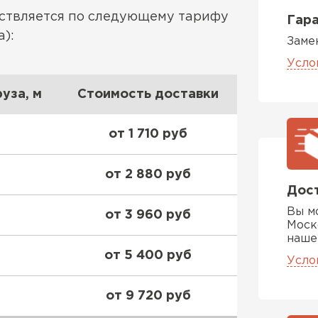
ествляется по следующему тарифу
Утепли
Гара
):
Заме
ПЕР
Усло
уза, м
Стоимость доставки
Гипсокарт
от 1 710 руб
ПЕРЕЙ
от 2 880 руб
Дост
Сэндвич-п
Вы м
от 3 960 руб
Моск
наше
ПЕРЕЙ
от 5 400 руб
Усло
от 9 720 руб
Утеплитель