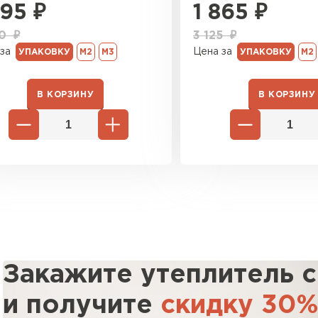
795
₽
1 865
₽
Утеплител
20
₽
3 125
₽
ПЕРЕЙ
за
Цена за
УПАКОВКУ
М2
М3
УПАКОВКУ
М2
В КОРЗИНУ
В КОРЗИНУ
Утеплитель
ПЕРЕЙ
Утеплител
ПЕРЕЙ
Закажите утеплитель 
Рулонная 
и получите
скидку 30