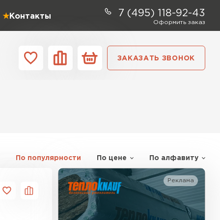
7 (495) 118-92-43
Контакты
Оформить заказ
ЗАКАЗАТЬ ЗВОНОК
ании
Контакты
ель Profiplex
ЕЙТИ
По популярности
По цене
По алфавиту
Реклама
ь Дирок
ТИ