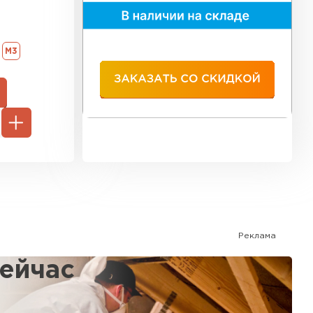
ь Тимплэкс
ТИ
М3
 Basfiber
ТИ
ь Теплекс
ТИ
Реклама
сейчас
кровля Брит
%