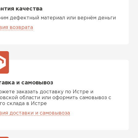
тель Ursa
нтия качества
ним дефектный материал или вернём деньги
ЕЙТИ
вия возврата
он
ТИ
авка и самовывоз
анели
ожете заказать доставку по Истре и
овской области или оформить самовывоз с
го склада в Истре
ТИ
вия доставки и самовывоза
 Izolife