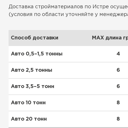
Утеплитель Тимплэкс
Доставка стройматериалов по Истре осущ
Утеплитель Технониколь
(условия по области уточняйте у менеджера
ПЕРЕЙТИ
Способ доставки
MAX длина гр
Утеплитель Юматекс Термо
Авто 0,5–1,5 тонны
4
ПЕРЕЙТИ
Авто 2,5 тонны
6
Утеплитель Неман
Авто 3,5–5 тонн
6
ПЕРЕЙТИ
Авто 10 тонн
8
Авто 20 тонн
8
Утеплитель Baswool