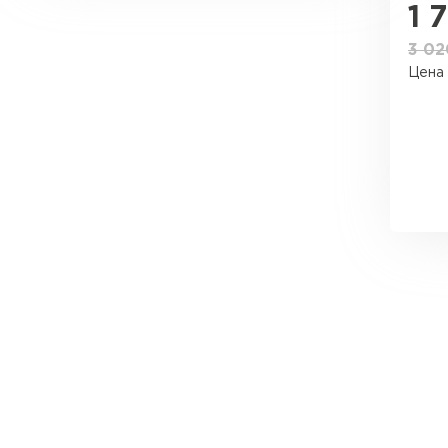
1,01
1 
Утеплитель Эковер
3 0
Утеплитель Юматекс
ПЕРЕЙТИ
Цена 
Утеплитель Теплекс
Утеплитель Изовол
ПЕРЕЙТИ
Утеплитель Эковер
Утеплитель Дирок
Утеплитель Термит
ПЕРЕЙТИ
Утеплитель Белтеп
Утеплитель Изомин
Утеплитель Тизол