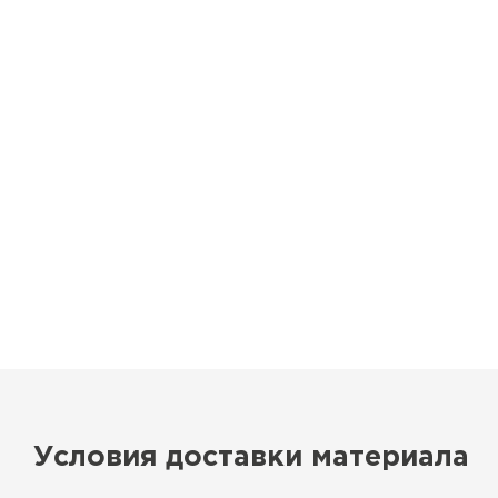
ПЕРЕЙТИ
Утеплитель Термит
Утеплитель Knauf
Утеплитель Isotec
ПЕРЕЙТИ
Утеплитель Ruspanel
Утеплитель Isover
Утеплитель Брит
ПЕРЕЙТИ
Утеплитель Basfiber
Утеплитель Penoplex
Утеплитель Xotpipe
ПЕРЕЙТИ
Условия доставки материала