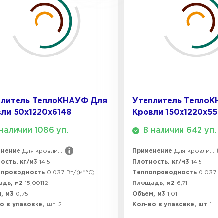
Утеплител
ПЕРЕЙ
Утеплител
плитель ТеплоКНАУФ Для
Утеплитель Тепло
ли 50х1220х6148
Кровли 150х1220х5
ПЕРЕЙ
наличии 1086 уп.
В наличии 642 уп.
енение
Для кровли...
Применение
Для кровли...
Утеплител
ость, кг/м3
14.5
Плотность, кг/м3
14.5
опроводность
0.037 Вт/(м*°C)
Теплопроводность
0.037 
адь, м2
15,00112
Площадь, м2
6,71
ПЕРЕЙ
, м3
0,75
Объем, м3
1,01
о в упаковке, шт
2
Кол-во в упаковке, шт
1