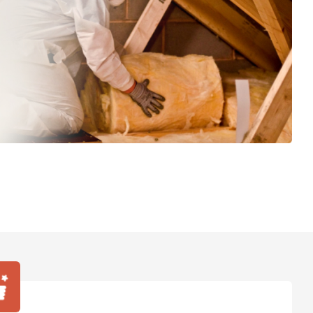
ТИ
 Isoroc
ТИ
ь Paroc
ТИ
ь Rockwool
ТИ