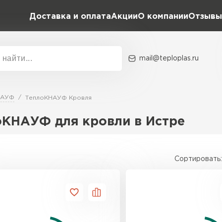
Доставка и оплата
Акции
О компании
Отзывы
mail@teploplas.ru
Акции
О комп
НАУФ
ТеплоКНАУФ Кровля
оКНАУФ для кровли в Истре
Утеплит
ПЕР
Сортировать:
Утеплител
ПЕРЕЙ