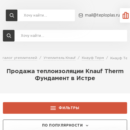
mail@teploplas.ru
Доставка и оплата
Акции
О компании
Контакты
Утеплитель Технониколь
Перейти в каталог
аталог утеплителей
Утеплитель Knauf
Кнауф Терм
Кнауф Тер
Утеплитель Ветонит
Продажа теплоизоляции Knauf Therm
Утеплитель Rockwool
Фундамент в Истре
ПЕРЕЙТИ
Утеплитель Knauf
Утеплитель Profiplex
ФИЛЬТРЫ
Утеплитель Пеноплекс
ПЕРЕЙТИ
ЦЕНА, РУБ.:
ПО ПОПУЛЯРНОСТИ