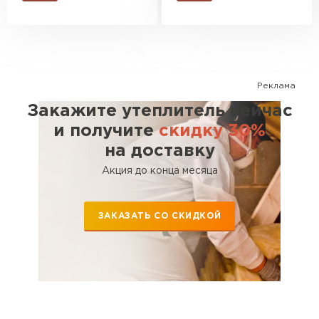
ПЕРЕЙТИ
Утеплитель Isoroc
Реклама
ПЕРЕЙТИ
Закажите утеплитель сейчас
и получите
скидку 30%
Утеплитель Isover
на доставку
ПЕРЕЙТИ
Акция до конца месяца
Утеплитель Paroc
ЗАКАЗАТЬ СО СКИДКОЙ
ПЕРЕЙТИ
Утеплитель Penoplex