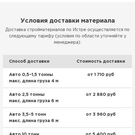
ПЕРЕЙТИ
Утеплитель Rockwool
Условия доставки материала
Доставка стройматериалов по Истре осуществляется по
ПЕРЕЙТИ
следующему тарифу (условия по области уточняйте у
менеджера):
Утеплитель Технониколь
Способ доставки
Стоимость доставки
ПЕРЕЙТИ
Авто 0,5–1,5 тонны
от 1 710 руб
макс. длина груза 4 м
Утеплитель Ursa
Авто 2,5 тонны
от 2 880 руб
ПЕРЕЙТИ
макс. длина груза 6 м
Авто 3,5–5 тонн
от 3 960 руб
Утеплитель Юматекс Термо
макс. длина груза 6 м
ПЕРЕЙТИ
Авто 10 тонн
от 5 400 руб