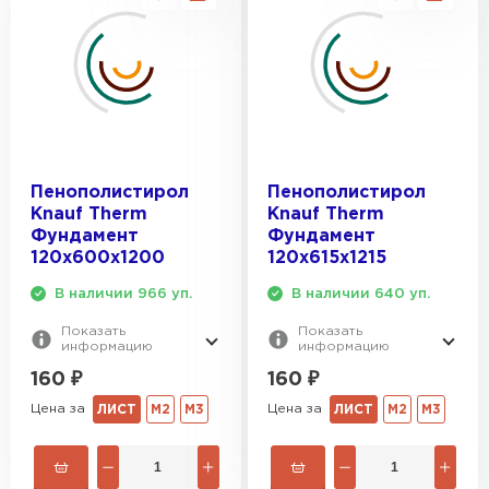
Утеплитель Термит
Утеплитель Тимплэкс
ПЕРЕЙТИ
Утеплитель Теплекс
ПЕРЕЙТИ
Пенополистирол
Пенополистирол
Knauf Therm
Knauf Therm
Фундамент
Фундамент
Утеплитель Изомин
120х600х1200
120х615х1215
ПЕРЕЙТИ
В наличии 966 уп.
В наличии 640 уп.
Показать
Показать
информацию
информацию
Рулонная кровля Брит
160
₽
160
₽
ПЕРЕЙТИ
Цена за
Цена за
ЛИСТ
М2
М3
ЛИСТ
М2
М3
Утеплитель Knauf