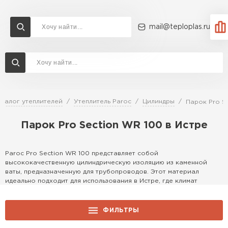
mail@teploplas.ru
Доставка и оплата
Акции
О компании
Контакты
Утеплитель Технониколь
Перейти в каталог
аталог утеплителей
Утеплитель Paroc
Цилиндры
Парок Pro S
Утеплитель Ветонит
Парок Pro Section WR 100 в Истре
Утеплитель Rockwool
ПЕРЕЙТИ
Paroc Pro Section WR 100 представляет собой
Утеплитель Knauf
высококачественную цилиндрическую изоляцию из каменной
ваты, предназначенную для трубопроводов. Этот материал
Утеплитель Profiplex
идеально подходит для использования в Истре, где климат
требует надежной защиты от холода и влаги. Он обеспечивает
Утеплитель Пеноплекс
отличную тепло- и звукоизоляцию, а также устойчивость к воде.
ПЕРЕЙТИ
ФИЛЬТРЫ
Особенности