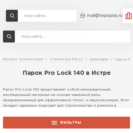
mail@teploplas.ru
Доставка и оплата
Акции
О компании
Контакты
Утеплитель Технониколь
Перейти в каталог
Каталог утеплителей
Утеплитель Paroc
Цилиндры
Парок Pr
Утеплитель Ветонит
Парок Pro Lock 140 в Истре
Утеплитель Rockwool
ПЕРЕЙТИ
Paroc Pro Lock 140 представляет собой инновационный
Утеплитель Knauf
изоляционный материал на основе каменной ваты,
предназначенный для эффективной тепло- и звукоизоляции. Этот
Утеплитель Profiplex
продукт идеально подходит для строительства и ремонта в
условиях московского климата, обеспечивая надежную защиту
Утеплитель Пеноплекс
от холода и шума. Доступен в различных форматах для удобной
ПЕРЕЙТИ
доставки и монтажа в столице.
ФИЛЬТРЫ
Особенности