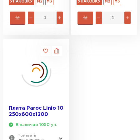
УПАКОВКУ
М2
М3
УПАКОВКУ
М2
М3
Плита Paroc Linio 10
250х600х1200
В наличии 1050 уп.
Показать
информацию