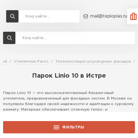
mail@teploplas.ru
Доставка и оплата
Акции
О компании
Контакты
Утеплитель Технониколь
Перейти в каталог
елей
Утеплитель Paroc
Теплоизоляция штукатурных фасадов
Утеплитель Ветонит
Парок Linio 10 в Истре
Утеплитель Rockwool
ПЕРЕЙТИ
Парок Linio 10 — это высококачественный базальтовый
Утеплитель Knauf
утеплитель, предназначенный для фасадных систем. В Москве он
популярен благодаря своей надежности и адаптации к суровому
Утеплитель Profiplex
климату. Материал обеспечивает отличную тепло- и
звукоизоляцию, устойчив к влаге и огню. Идеален для жилых и
Утеплитель Пеноплекс
коммерческих зданий, где требуется долговечная защита от
ПЕРЕЙТИ
холода и шума.
ФИЛЬТРЫ
Особенности