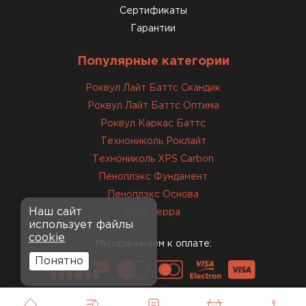
Сертификаты
Гарантии
Популярные категории
Роквул Лайт Баттс Скандик
Роквул Лайт Баттс Оптима
Роквул Каркас Баттс
Технониколь Роклайт
Технониколь XPS Carbon
Пеноплэкс Фундамент
Пеноплэкс Основа
Наш сайт
Ursa Терра
использует файлы
cookie
Мы принимаем к оплате:
Понятно