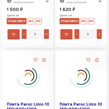
информацию
информацию
ПЕРЕЙТИ
1 500
₽
1 620
₽
Цена за
Цена за
Утеплитель Izolife
УПАКОВКУ
М2
М3
УПАКОВКУ
М2
М3
ПЕРЕЙТИ
ВСЕ ПРОИЗВОДИТЕЛИ
Плита Paroc Linio 10
Плита Paroc Linio 10