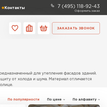
7 (495) 118-92-43
Контакты
Оформить заказ
ЗАКАЗАТЬ ЗВОНОК
ании
Контакты
ель Profiplex
ЕЙТИ
предназначенный для утепления фасадов зданий.
щиту от холода и шума. Материал отличается
олице.
ь Дирок
По популярности
По цене
По алфавиту
ропроницаемость и устойчивость к деформациям.
ТИ