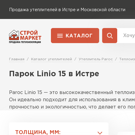
Продажа утеплителей в Истре и Московской области
КАТАЛОГ
Доставка и оплата
Утеплитель Технониколь
Главная
Каталог утеплителей
Утеплитель Paroc
Теплоиз
Перейти в каталог
Парок Linio 15 в Истре
Утеплитель Rockwool
Утеплитель Ветонит
ПЕРЕЙТИ
Paroc Linio 15 — это высококачественный теплои
Утеплитель Knauf
Он идеально подходит для использования в клим
прочностью и экологичностью, что делает его п
Утеплитель MasterPLEX
Утеплитель Пеноплекс
Особенности
Этот материал выделяется своей структурой из 
ПЕРЕЙТИ
ТОЛЩИНА, ММ: