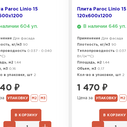
а Paroc Linio 15
Плита Paroc Linio 15
600х1200
120х600х1200
наличии 604 уп.
В наличии 646 уп.
енение
Для фасада
Применение
Для фасада
ость, кг/м3
90
Плотность, кг/м3
90
опроводность
0.037 - 0.040
Теплопроводность
0.037
°C)
Вт/(м*°C)
адь, м2
1,44
Площадь, м2
1,44
, м3
0,16
Объем, м3
0,17
о в упаковке, шт
2
Кол-во в упаковке, шт
2
340
₽
1 470
₽
за
Цена за
УПАКОВКУ
М2
М3
УПАКОВКУ
М2
В КОРЗИНУ
В КОРЗИНУ