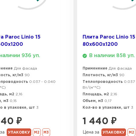
ПЕРЕЙ
ВСЕ ПРОИЗВОДИТЕЛИ
а Paroc Linio 15
Плита Paroc Linio 15
600х1200
80х600х1200
наличии 936 уп.
В наличии 858 уп.
енение
Для фасада
Применение
Для фасада
ость, кг/м3
90
Плотность, кг/м3
90
опроводность
0.037 - 0.040
Теплопроводность
0.037
°C)
Вт/(м*°C)
адь, м2
2,16
Площадь, м2
2,16
, м3
0,15
Объем, м3
0,17
о в упаковке, шт
3
Кол-во в упаковке, шт
3
440
₽
1 440
₽
за
Цена за
УПАКОВКУ
М2
М3
УПАКОВКУ
М2