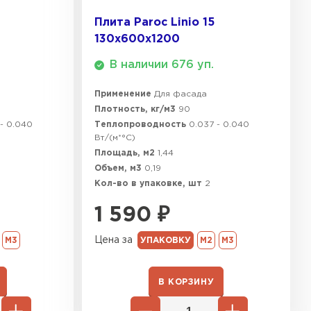
Плита Paroc Linio 15
130х600х1200
В наличии 676 уп.
Применение
Для фасада
Плотность, кг/м3
90
 - 0.040
Теплопроводность
0.037 - 0.040
Вт/(м*°C)
Площадь, м2
1,44
Объем, м3
0,19
Кол-во в упаковке, шт
2
1 590
₽
Цена за
М3
УПАКОВКУ
М2
М3
В КОРЗИНУ