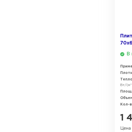
ПЕРЕЙТИ
Плит
70х
В 
Прим
Плотн
Тепл
Вт/(м*
Площ
Объем
Кол-в
1 
Цена 