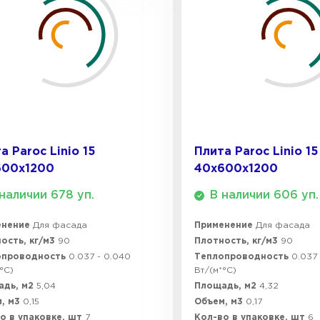
ПЕРЕЙ
Утеплитель
ПЕРЕЙ
а Paroc Linio 15
Плита Paroc Linio 15
Утеплител
600х1200
40х600х1200
ПЕРЕЙ
наличии 678 уп.
В наличии 606 уп.
енение
Для фасада
Применение
Для фасада
ость, кг/м3
90
Плотность, кг/м3
90
Утеплител
опроводность
0.037 - 0.040
Теплопроводность
0.037
°C)
Вт/(м*°C)
ПЕРЕЙ
адь, м2
5,04
Площадь, м2
4,32
, м3
0,15
Объем, м3
0,17
о в упаковке, шт
7
Кол-во в упаковке, шт
6