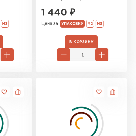
ь Ursa
1 440
₽
Цена за
ТИ
М3
УПАКОВКУ
М2
М3
В КОРЗИНУ
он
ТИ
анели
ТИ
 Izolife