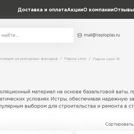
Доставка и оплата
Акции
О компании
Отзывы
mail@teploplas.ru
Акции
О комп
оляция штукатурных фасадов
Парок Linio
Парок Linio 15
Утеплит
ПЕР
золяционный материал на основе базальтовой ваты, 
атических условиях Истры, обеспечивая надежную за
опулярным выбором для строительства и ремонта в ст
Утеплител
Сортировать:
волокон базальта, которая обеспечивает высокую па
ПЕРЕЙ