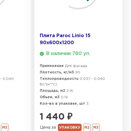
ТИ
Плита Paroc Linio 15
90х600х1200
В наличии 780 уп.
Применение
Для фасада
Плотность, кг/м3
90
 - 0.040
Теплопроводность
0.037 - 0.040
Вт/(м*°C)
Площадь, м2
2,16
Объем, м3
0,19
Кол-во в упаковке, шт
3
1 440
₽
Цена за
М3
УПАКОВКУ
М2
М3