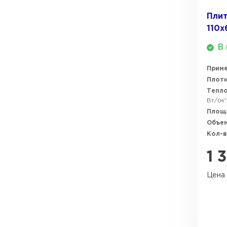
Плит
110х
В 
Прим
Плотн
Тепл
Вт/(м*
Площ
Объем
Кол-в
1 
Цена 