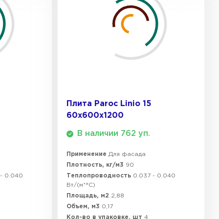
ТИ
 Isoroc
ТИ
Плита Paroc Linio 15
ь Paroc
60х600х1200
ТИ
В наличии 762 уп.
Применение
Для фасада
Плотность, кг/м3
90
ь Rockwool
 - 0.040
Теплопроводность
0.037 - 0.040
Вт/(м*°C)
ТИ
Площадь, м2
2,88
Объем, м3
0,17
Кол-во в упаковке, шт
4