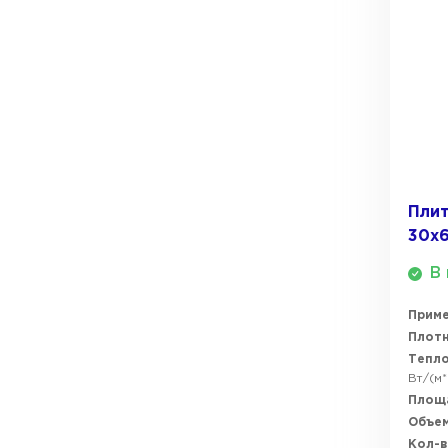
ПЕРЕЙТИ
Утеплитель Термит
Утеплитель Knauf
Утеплитель Isotec
ПЕРЕЙТИ
Утеплитель Ruspanel
Плит
Утеплитель Isover
30х
Утеплитель Брит
ПЕРЕЙТИ
В 
Прим
Утеплитель Basfiber
Плотн
Утеплитель Penoplex
Тепл
Вт/(м*
Утеплитель Xotpipe
ПЕРЕЙТИ
Площ
Объем
Кол-в