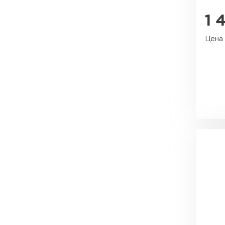
Утеплитель Тимплэкс
Утеплитель Технониколь
1 
Цена 
ПЕРЕЙТИ
Утеплитель Юматекс Термо
ПЕРЕЙТИ
Утеплитель Неман
ПЕРЕЙТИ
Утеплитель Baswool