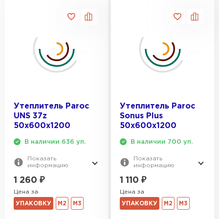
Утеплитель Термит
Утеплитель Тимплэкс
ПЕРЕЙТИ
Утеплитель Теплекс
ПЕРЕЙТИ
Утеплитель Изомин
Утеплитель Paroc
Утеплитель Paroc
UNS 37z
Sonus Plus
50х600х1200
50х600х1200
ПЕРЕЙТИ
В наличии 636 уп.
В наличии 700 уп.
Рулонная кровля Брит
Показать
Показать
информацию
информацию
ПЕРЕЙТИ
1 260
₽
1 110
₽
Цена за
Цена за
УПАКОВКУ
М2
М3
УПАКОВКУ
М2
М3
Утеплитель Knauf