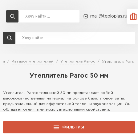
mail@teploplas.ru
Доставка и оплата
Акции
О компании
Контакты
Утеплитель Технониколь
Перейти в каталог
ная
Каталог утеплителей
Утеплитель Paroc
Утеплитель Paroc
Утеплитель Ветонит
Утеплитель Paroc 50 мм
Утеплитель Rockwool
ПЕРЕЙТИ
Утеплитель Paroc толщиной 50 мм представляет собой
Утеплитель Knauf
высококачественный материал на основе базальтовой ваты,
предназначенный для эффективной тепло- и звукоизоляции. Он
Утеплитель Profiplex
обладает отличными эксплуатационными свойствами,
устойчивостью к влаге и огню, что делает его идеальным
Утеплитель Пеноплекс
выбором для различных строительных задач.
ПЕРЕЙТИ
ФИЛЬТРЫ
Особенности