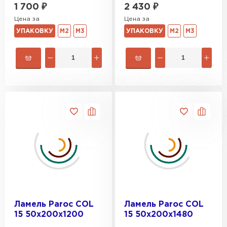
ПЕРЕЙТИ
2 430
₽
1 700
₽
Цена за
Цена за
УПАКОВКУ
М2
М3
УПАКОВКУ
М2
М3
Утеплитель Rockwool
ПЕРЕЙТИ
Утеплитель Технониколь
ПЕРЕЙТИ
Утеплитель Ursa
ПЕРЕЙТИ
Утеплитель Юматекс Термо
Ламель Paroc COL
Ламель Paroc COL
15 50х200х1200
15 50х200х1480
ПЕРЕЙТИ