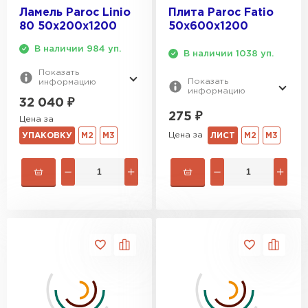
Ламель Paroc Linio
Плита Paroc Fatio
80 50х200х1200
50х600х1200
В наличии 984 уп.
В наличии 1038 уп.
Показать
Показать
информацию
информацию
32 040
₽
275
₽
Цена за
Цена за
ЛИСТ
М2
М3
УПАКОВКУ
М2
М3