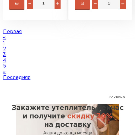
Первая
«
1
2
3
4
5
»
Последняя
Реклама
Закажите утеплитель сейчас
и получите
скидку 30%
на доставку
Акция до конца месяца