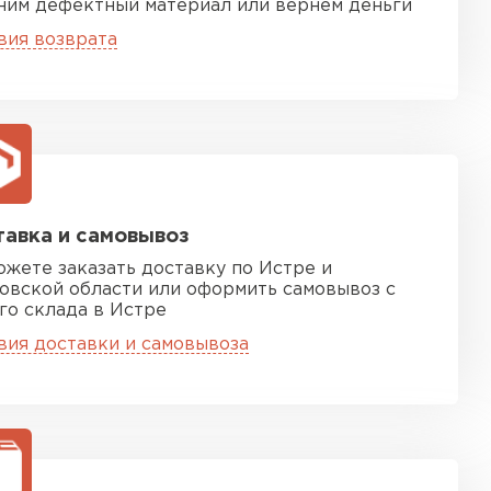
ТИ
ним дефектный материал или вернём деньги
вия возврата
 Isoroc
ТИ
ь Paroc
авка и самовывоз
ожете заказать доставку по Истре и
ТИ
овской области или оформить самовывоз с
го склада в Истре
вия доставки и самовывоза
тель Rockwool
ЕЙТИ