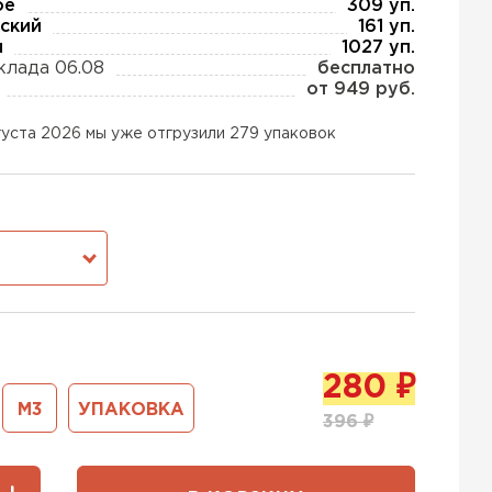
ое
309 уп.
ский
161 уп.
ы
1027 уп.
клада 06.08
бесплатно
тель Тизол
от 949 руб.
ЕЙТИ
густа 2026 мы уже отгрузили 279 упаковок
тель Ruspanel
М
ЕЙТИ
тель Xotpipe
280
₽
М3
УПАКОВКА
ЕЙТИ
396
₽