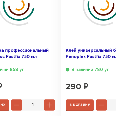
на профессиональный
Клей универсальный 
с Fastfix 750 мл
Penoplex Fastfix 750 м
ичии 858 уп.
В наличии 780 уп.
₽
290
₽
ИНУ
В КОРЗИНУ