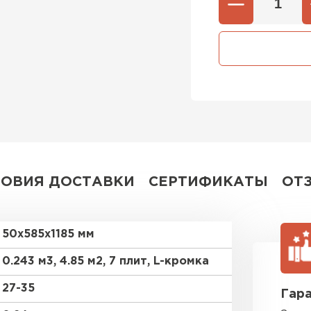
Утеплител
ПЕРЕЙ
Утеплитель
ПЕРЕЙ
ЛОВИЯ ДОСТАВКИ
СЕРТИФИКАТЫ
ОТ
Утеплител
ПЕРЕЙ
50х585х1185 мм
0.243 м3, 4.85 м2, 7 плит, L-кромка
Рулонная 
27-35
Гара