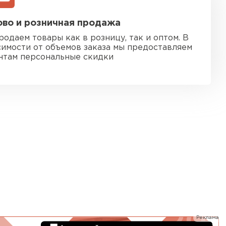
ь Ursa
во и розничная продажа
ТИ
родаем товары как в розницу, так и оптом. В
симости от объемов заказа мы предоставляем
нтам персональные скидки
он
ТИ
анели
ТИ
 Izolife
Реклама