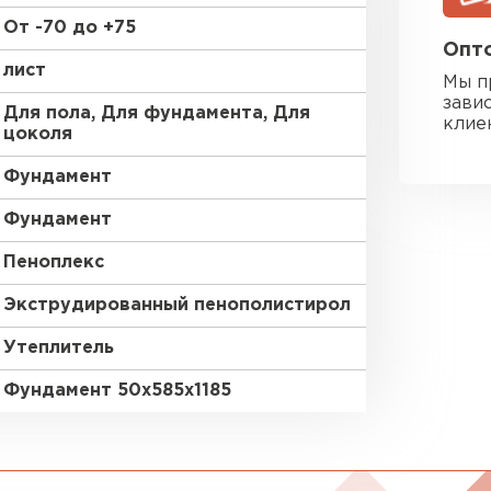
Утеплител
От -70 до +75
Опто
лист
ПЕРЕЙ
Мы п
зави
Для пола, Для фундамента, Для
клие
цоколя
Гипсокарт
Фундамент
Фундамент
ПЕРЕЙ
Пеноплекс
Экструдированный пенополистирол
Сэндвич-п
Утеплитель
ПЕРЕЙ
Фундамент 50х585х1185
Утеплитель