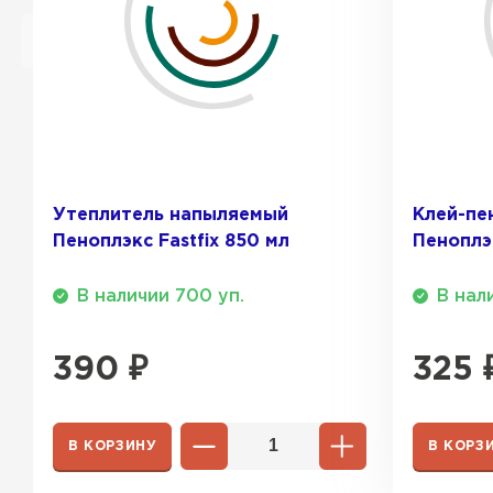
Утеплитель напыляемый
Клей-пе
Пеноплэкс Fastfix 850 мл
Пеноплэк
В наличии 700 уп.
В нал
390
₽
325
В КОРЗИНУ
В КОРЗ