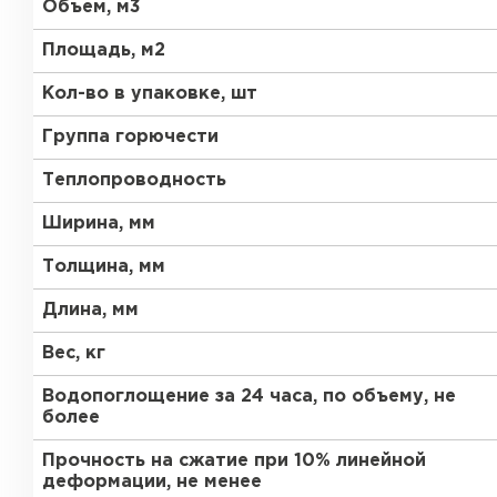
ПЕРЕЙТИ
Объем, м3
Утеплитель Термит
Площадь, м2
Утеплитель Knauf
Кол-во в упаковке, шт
Утеплитель Isotec
Группа горючести
ПЕРЕЙТИ
Теплопроводность
Утеплитель Ruspanel
Ширина, мм
Утеплитель Isover
Толщина, мм
Утеплитель Брит
ПЕРЕЙТИ
Длина, мм
Вес, кг
Утеплитель Basfiber
Утеплитель Penoplex
Водопоглощение за 24 часа, по объему, не
более
ПЕРЕЙТИ
Утеплитель Xotpipe
Прочность на сжатие при 10% линейной
деформации, не менее