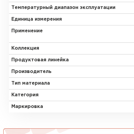
Утеплитель Тимплэкс
Утеплитель Технониколь
Температурный диапазон эксплуатации
Единица измерения
ПЕРЕЙТИ
Применение
Утеплитель Юматекс Термо
Коллекция
Продуктовая линейка
ПЕРЕЙТИ
Производитель
Тип материала
Утеплитель Неман
Категория
ПЕРЕЙТИ
Маркировка
Утеплитель Baswool