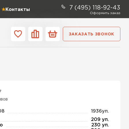
7 (495) 118-92-43
Контакты
Оформить заказ
ЗАКАЗАТЬ ЗВОНОК
ании
Контакты
ель Profiplex
ЕЙТИ
7
ывов
ь Дирок
08
1936уп.
209 уп.
о
230 уп.
ТИ