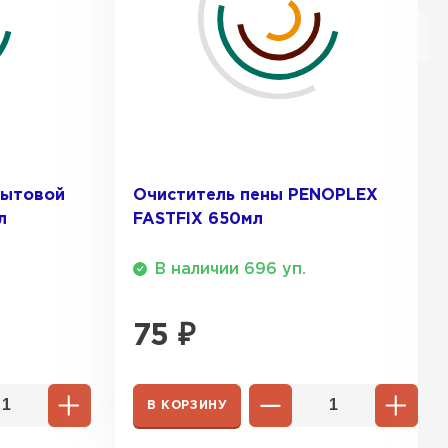
бытовой
Очиститель пены PENOPLEX
л
FASTFIX 650мл
В наличии 696 уп.
75
₽
В КОРЗИНУ