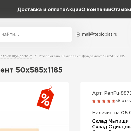
Доставка и оплата
Акции
О компании
Отзывы
mail@teploplas.ru
Акции
О комп
плэкс Фундамент
Утеплитель Пеноплэкс Фундамент 50х585х1185
ент 50х585х1185
Утеплит
ПЕР
Арт. PenFu-887
38 отз
Утеплител
Наличие на
06.
Склад Мытищи
Склад Одинцов
ПЕРЕЙ