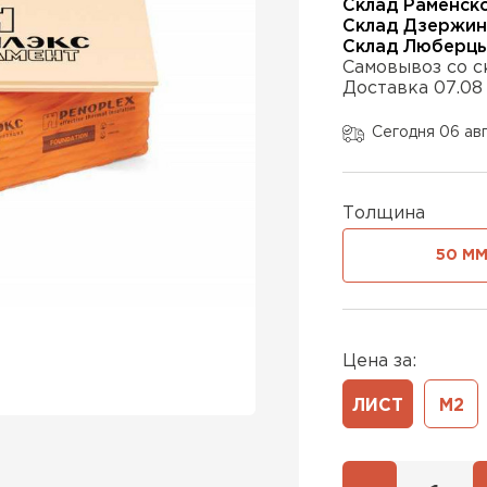
Склад Раменск
Склад Дзержин
Склад Люберц
Самовывоз со с
Утепли
Доставка 07.08
ПЕР
Сегодня 06 ав
Утепли
Толщина
50 М
ПЕР
Утепли
Цена за:
ЛИСТ
М2
ПЕР