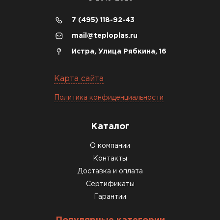
сделали уже на второй день.
7 (495) 118-92-43
Киреев
Иван
mail@teploplas.ru
25.07.2024
Истра, Улица Рябкина, 16
Компания порадовала точной
доставкой и грамотной
Карта сайта
консультацией. Нужен был
Политика конфиденциальности
утеплитель для разных
помещений. Взял утеплитель
Knauf для гаража и балкона.
Каталог
Качество отличное, материал
О компании
плотный и легко монтируется.
Контакты
Спасибо Александру!
Доставка и оплата
Румянцев
Сертификаты
Матвей
Гарантии
27.12.2024