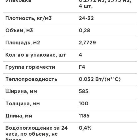
Упаковка
0.2772 м3, 2.773 м2,
Утеплитель Тимплэкс
Область применения
4 шт.
ПЕРЕЙТИ
Плотность, кг/м3
24-32
Предназначен для использования в
промышленном и гражданском строительстве,
Утеплитель Теплекс
Объем, м3
0,28
является универсальным материалом для
применения практически в любых конструкциях
Площадь, м2
2,7729
ПЕРЕЙТИ
(полы, эксплуатируемые кровли, фундаменты,
цоколи), в том числе в конструкциях,
Кол-во в упаковке, шт
4
подвергаемых относительно высоким нагрузкам.
Утеплитель Изомин
Группа горючести
Г4
Преимущества
ПЕРЕЙТИ
Теплопроводность
0.032 Вт/(м*°C)
Неизменно низкая теплопроводность
Ширина, мм
585
Нулевое водопоглощение (однородная
Рулонная кровля Брит
структура из герметичных ячеек)
Толщина, мм
100
Высокая прочность на сжатие и изгиб
ПЕРЕЙТИ
Длина, мм
1185
Абсолютная биостойкость
Долговечность
Водопоглощение за 24
0,4%
Утеплитель Knauf
часа, по объему, не
Экологичность