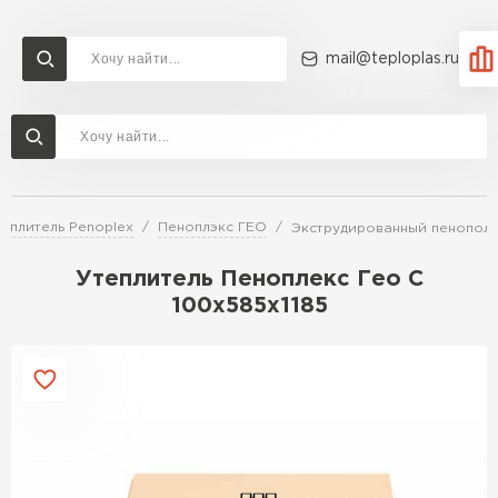
mail@teploplas.ru
Доставка и оплата
Акции
О компании
Контакты
Утеплитель Технониколь
Перейти в каталог
теплитель Penoplex
Пеноплэкс ГЕО
Экструдированный пенополи
Утеплитель Ветонит
Утеплитель Rockwool
Утеплитель Пеноплекс Гео С
100х585х1185
ПЕРЕЙТИ
Утеплитель Knauf
Утеплитель Profiplex
Утеплитель Пеноплекс
ПЕРЕЙТИ