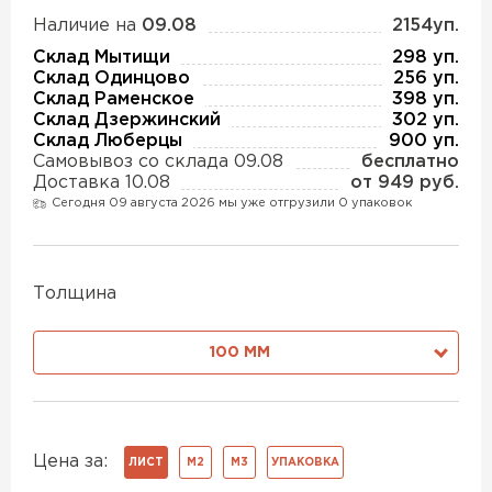
Утеплитель Изотек
Наличие на
09.08
2154уп.
ПЕРЕЙТИ
Склад Мытищи
298 уп.
Утеплитель Юматекс
Склад Одинцово
256 уп.
Склад Раменское
398 уп.
Склад Дзержинский
302 уп.
Утеплитель Ruspanel
Склад Люберцы
900 уп.
Утеплитель Теплекс
Самовывоз со склада 09.08
бесплатно
ПЕРЕЙТИ
Доставка 10.08
от 949 руб.
Сегодня 09 августа 2026 мы уже отгрузили 0 упаковок
Утеплитель Эковер
Утеплитель Hotrock
Толщина
Утеплитель Дирок
ПЕРЕЙТИ
100 ММ
Утеплитель Белтеп
Утеплитель Xotpipe
ПЕРЕЙТИ
Утеплитель Тизол
Цена за:
ЛИСТ
М2
М3
УПАКОВКА