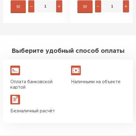
быстро. Ребята из компании
порадовали, всё организовали
оперативно, доставили
вовремя, ничего не перепутали.
Теперь подумываю утеплить и
сарай с таким подходом
хочется снова обратиться к
Выберите удобный способ оплаты
ним!
Власов
Егор
07.12.2024
Оплата банковской
Наличными на объекте
картой
Нужен был определённый
утеплитель Ursa для утепления
бани. Материал понравился:
Безналичный расчёт
лёгкий, хорошо гнётся, а
главное никакой пыли и
мусора, работать было в
удовольствие. Монтировать