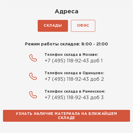
оказалось проще простого, как
Адреса
конструктор. Привезли
оперативно, всё целое, ни
СКЛАДЫ
ОФИС
одной повреждённой упаковки.
Подсказали по
характеристикам, всё честно
Режим работы складов: 8:00 - 21:00
рассказали, что именно нужно
Телефон склада в Москве:
для бани, без лишних
+7 (495) 118-92-43 доб 1
навязываний!
Телефон склада в Одинцово:
Богомолов
+7 (495) 118-92-43 доб 2
Макар
27.05.2024
Телефон склада в Раменском:
+7 (495) 118-92-43 доб 3
Недавно купил утеплитель
Инсулейшн для потолка в
УЗНАТЬ НАЛИЧИЕ МАТЕРИАЛА НА БЛИЖАЙШЕМ
сарае. Материал плотный,
СКЛАДЕ
лёгкий, укладывать просто,
крошится минимально.