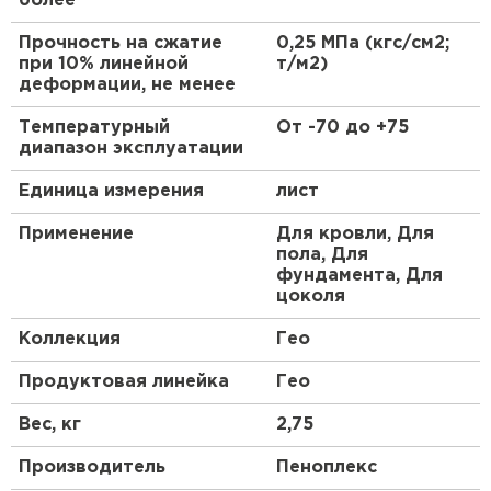
более
ПЕРЕЙТИ
Прочность на сжатие
0,25 МПа (кгс/см2;
при 10% линейной
т/м2)
Утеплитель Isoroc
деформации, не менее
Температурный
От -70 до +75
ПЕРЕЙТИ
диапазон эксплуатации
Единица измерения
лист
Утеплитель Isover
Применение
Для кровли, Для
ПЕРЕЙТИ
пола, Для
фундамента, Для
цоколя
Утеплитель Paroc
Коллекция
Гео
ПЕРЕЙТИ
Продуктовая линейка
Гео
Вес, кг
2,75
Утеплитель Penoplex
Производитель
Пеноплекс
ПЕРЕЙТИ