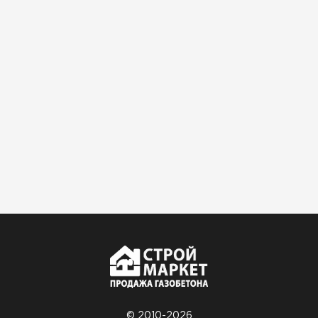
Доставили быстро,
консультанты помогли с
выбором и всё подробно
объяснили. С монтажом
справился сам!
Михайлов
Андрей
21.10.2024
Искал определённый
утеплитель для гаража, чтобы
обеспечить и теплоизоляцию, и
шумоизоляцию. Оперативно
проконсультировали, спасибо
менеджерам. Остановил свой
выбор на утеплителе Роквул.
Этот материал был в наличии
на разных складах, и доставку
© 2010-2026