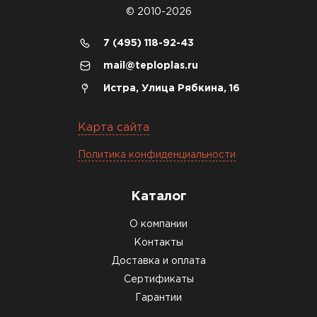
на разных складах, и доставку
© 2010-2026
сделали уже на второй день.
7 (495) 118-92-43
Киреев
Иван
mail@teploplas.ru
25.07.2024
Истра, Улица Рябкина, 16
Компания порадовала точной
доставкой и грамотной
Карта сайта
консультацией. Нужен был
Политика конфиденциальности
утеплитель для разных
помещений. Взял утеплитель
Knauf для гаража и балкона.
Каталог
Качество отличное, материал
О компании
плотный и легко монтируется.
Контакты
Спасибо Александру!
Доставка и оплата
Румянцев
Сертификаты
Матвей
Гарантии
27.12.2024