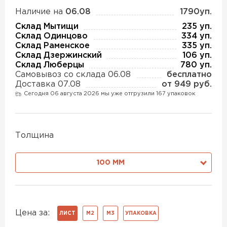
Утеплитель Изотек
Наличие на
06.08
1790уп.
ПЕРЕЙТИ
Склад Мытищи
235 уп.
Утеплитель Юматекс
Склад Одинцово
334 уп.
Склад Раменское
335 уп.
Склад Дзержинский
106 уп.
Утеплитель Ruspanel
Склад Люберцы
780 уп.
Утеплитель Теплекс
Самовывоз со склада 06.08
бесплатно
ПЕРЕЙТИ
Доставка 07.08
от 949 руб.
Сегодня 06 августа 2026 мы уже отгрузили 167 упаковок
Утеплитель Эковер
Утеплитель Hotrock
Толщина
Утеплитель Дирок
ПЕРЕЙТИ
100 ММ
Утеплитель Белтеп
Утеплитель Xotpipe
ПЕРЕЙТИ
Утеплитель Тизол
Цена за:
ЛИСТ
М2
М3
УПАКОВКА