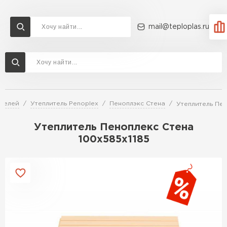
mail@teploplas.ru
Доставка и оплата
Акции
О компании
Контакты
Утеплитель Технониколь
Перейти в каталог
ителей
Утеплитель Penoplex
Пеноплэкс Стена
Утеплитель Пен
Утеплитель Ветонит
Утеплитель Rockwool
Утеплитель Пеноплекс Стена
100х585х1185
ПЕРЕЙТИ
Утеплитель Knauf
Утеплитель Profiplex
Утеплитель Пеноплекс
ПЕРЕЙТИ