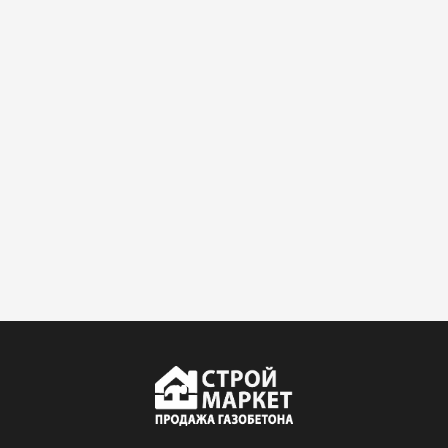
крошится минимально.
Доставили быстро,
консультанты помогли с
выбором и всё подробно
объяснили. С монтажом
справился сам!
Михайлов
Андрей
21.10.2024
Искал определённый
утеплитель для гаража, чтобы
обеспечить и теплоизоляцию, и
шумоизоляцию. Оперативно
проконсультировали, спасибо
менеджерам. Остановил свой
выбор на утеплителе Роквул.
Этот материал был в наличии