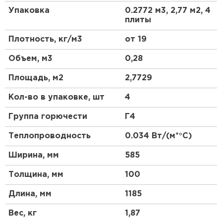
Утеплитель Тимплэкс
теплопроводность и экологичность - основные
Упаковка
0.2772 м3, 2,77 м2, 4
преимущества утеплителя ПЕНОПЛЭКС® по
ПЕРЕЙТИ
плиты
сравнению с другими материалами.
Плотность, кг/м3
от 19
Утеплитель Теплекс
Область применения
Объем, м3
0,28
ПЕРЕЙТИ
Применяется под штукатурную или плиточную
Площадь, м2
2,7729
отделку. Предназначен для частного
домостроения. Плиты имеют фрезерованную
Кол-во в упаковке, шт
4
Утеплитель Изомин
шероховатую поверхность, что улучшает адгезию
штукатурно-клеевых составов к поверхности
Группа горючести
Г4
материала.
ПЕРЕЙТИ
Теплопроводность
0.034 Вт/(м*°C)
Преимущества
Рулонная кровля Брит
Ширина, мм
585
Экологичность
Толщина, мм
100
ПЕРЕЙТИ
Безопасность
Абсолютная биостойкость
Длина, мм
1185
Неизменно низкая теплопроводность
Утеплитель Knauf
Вес, кг
1,87
Практически нулевое водопоглощение