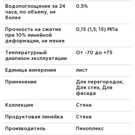
ПЕРЕЙТИ
однородная структура из закрытых
Водопоглощение за 24
0.5%
часа, по объему, не
независимых ячеек)
более
Высокая прочность на сжатие
Утеплитель Isoroc
Подтвержденная долговечность
Прочность на сжатие
0,15 (1,5; 15) МПа
Произведено по ТУ 5767-006-54349294-2014
при 10% линейной
ПЕРЕЙТИ
деформации, не менее
Температурный
От -70 до +75
Утеплитель Isover
диапазон эксплуатации
Единица измерения
лист
ПЕРЕЙТИ
Применение
Для перегородок,
Для стен, Для
Утеплитель Paroc
фасада
ПЕРЕЙТИ
Коллекция
Стена
Продуктовая линейка
Стена
Утеплитель Penoplex
Производитель
Пеноплекс
ПЕРЕЙТИ