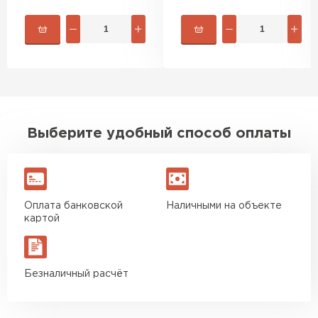
быстро. Ребята из компании
порадовали, всё организовали
оперативно, доставили
вовремя, ничего не перепутали.
Теперь подумываю утеплить и
сарай с таким подходом
хочется снова обратиться к
Выберите удобный способ оплаты
ним!
Власов
Егор
07.12.2024
Оплата банковской
Наличными на объекте
картой
Нужен был определённый
утеплитель Ursa для утепления
бани. Материал понравился:
Безналичный расчёт
лёгкий, хорошо гнётся, а
главное никакой пыли и
мусора, работать было в