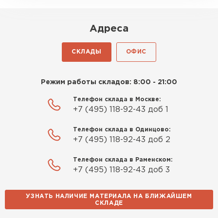
удовольствие. Монтировать
оказалось проще простого, как
Адреса
конструктор. Привезли
оперативно, всё целое, ни
СКЛАДЫ
ОФИС
одной повреждённой упаковки.
Подсказали по
характеристикам, всё честно
Режим работы складов: 8:00 - 21:00
рассказали, что именно нужно
Телефон склада в Москве:
для бани, без лишних
+7 (495) 118-92-43 доб 1
навязываний!
Телефон склада в Одинцово:
Богомолов
+7 (495) 118-92-43 доб 2
Макар
27.05.2024
Телефон склада в Раменском:
+7 (495) 118-92-43 доб 3
Недавно купил утеплитель
Инсулейшн для потолка в
УЗНАТЬ НАЛИЧИЕ МАТЕРИАЛА НА БЛИЖАЙШЕМ
сарае. Материал плотный,
СКЛАДЕ
лёгкий, укладывать просто,