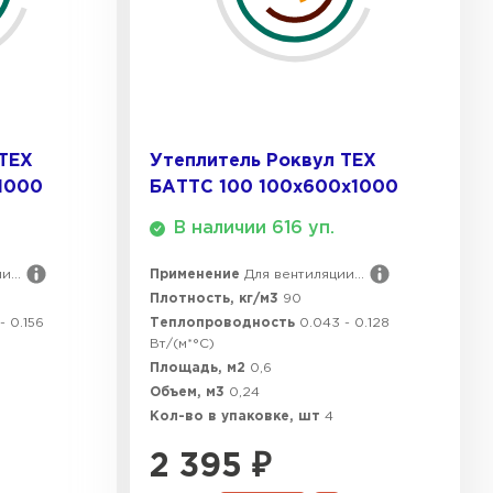
ТИ
 ТЕХ
Утеплитель Роквул ТЕХ
1000
БАТТС 100 100х600х1000
В наличии 616 уп.
...
Применение
Для вентиляции...
Плотность, кг/м3
90
- 0.156
Теплопроводность
0.043 - 0.128
Вт/(м*°C)
Площадь, м2
0,6
Объем, м3
0,24
Кол-во в упаковке, шт
4
2 395
₽