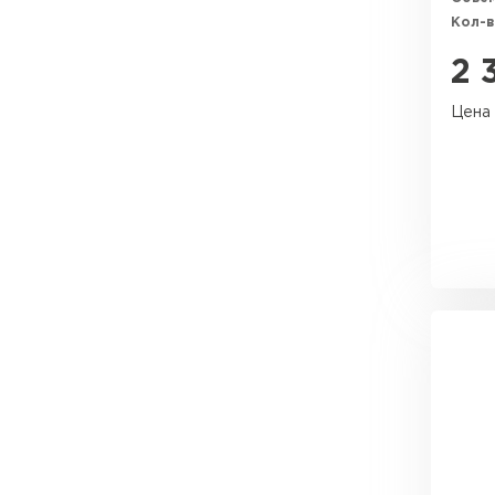
Утеплитель Тимплэкс
Кол-в
Утеплитель Технониколь
2 
ПЕРЕЙТИ
Цена 
Утеплитель Юматекс Термо
ПЕРЕЙТИ
Утеплитель Неман
ПЕРЕЙТИ
Утеплитель Baswool