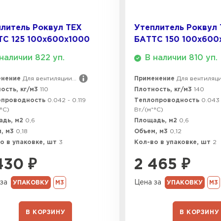
литель Роквул ТЕХ
Утеплитель Роквул
ТС 125 100х600х1000
БАТТС 150 100х600
наличии 822 уп.
В наличии 810 уп.
енение
Для вентиляции...
Применение
Для вентиляции
ость, кг/м3
110
Плотность, кг/м3
140
опроводность
0.042 - 0.119
Теплопроводность
0.043 
°C)
Вт/(м*°C)
адь, м2
0,6
Площадь, м2
0,6
, м3
0,18
Объем, м3
0,12
о в упаковке, шт
3
Кол-во в упаковке, шт
2
430
₽
2 465
₽
за
Цена за
УПАКОВКУ
М3
УПАКОВКУ
М3
В КОРЗИНУ
В КОРЗИНУ