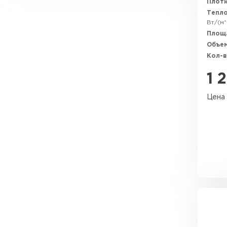
Плотн
Утеплитель Эковер
0.043 - 0.103 Вт/(м*°C)
Тепл
0.043 - 0.128 Вт/(м*°C)
Вт/(м*
Утеплитель Юматекс
ПЕРЕЙТИ
0.045 - 0.156 Вт/(м*°C)
Площ
Объем
0.054 - 0.182 Вт/(м*°C)
Кол-в
Утеплитель Теплекс
Утеплитель Изовол
1 
ПЕРЕЙТИ
Цена 
Утеплитель Эковер
Утеплитель Термит
Утеплитель Дирок
ПЕРЕЙТИ
Утеплитель Белтеп
Утеплитель Изомин
Утеплитель Тизол