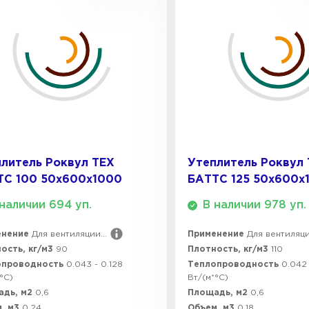
ПЕРЕЙ
Утеплитель
ПЕРЕЙ
Утеплител
литель Роквул ТЕХ
Утеплитель Роквул
ТС 100 50х600х1000
БАТТС 125 50х600х
ПЕРЕЙ
наличии 694 уп.
В наличии 978 уп.
енение
Для вентиляции...
Применение
Для вентиляции
Утеплител
ость, кг/м3
90
Плотность, кг/м3
110
опроводность
0.043 - 0.128
Теплопроводность
0.042 
ПЕРЕЙ
°C)
Вт/(м*°C)
адь, м2
0,6
Площадь, м2
0,6
, м3
0,24
Объем, м3
0,18