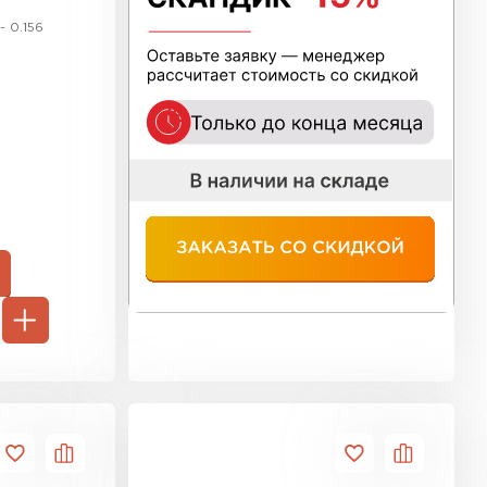
ь Тимплэкс
- 0.156
ТИ
 Basfiber
ТИ
ь Теплекс
ТИ
 кровля Брит