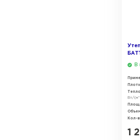
ПЕРЕЙТИ
Утеп
БАТ
В 
Прим
Плотн
Тепл
Вт/(м*
Площ
Объем
Кол-в
1 