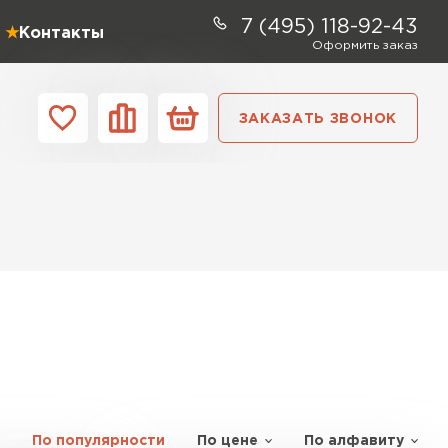
7 (495) 118-92-43
Контакты
Оформить заказ
ЗАКАЗАТЬ ЗВОНОК
ании
Контакты
ель Profiplex
ЕЙТИ
ь Дирок
ТИ
По популярности
По цене
По алфавиту