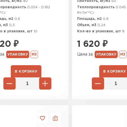
ость, кг/м3
40
Плотность, кг/м3
60
Утеплител
опроводность
0.054 - 0.182
Теплопроводность
0.045 
°C)
Вт/(м*°C)
ПЕРЕЙ
адь, м2
0,6
Площадь, м2
0,6
, м3
0,3
Объем, м3
0,24
о в упаковке, шт
10
Кол-во в упаковке, шт
8
Утеплитель
220
₽
1 620
₽
ПЕРЕЙ
за
Цена за
УПАКОВКУ
М3
УПАКОВКУ
М3
В КОРЗИНУ
В КОРЗИНУ
Утеплител
ПЕРЕЙ
Рулонная