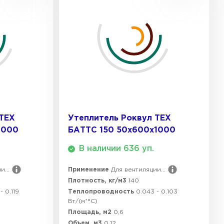
ТИ
 Isoroc
ТИ
ь Paroc
 ТЕХ
Утеплитель Роквул ТЕХ
1000
БАТТС 150 50х600х1000
ТИ
В наличии 636 уп.
...
Применение
Для вентиляции...
ь Rockwool
Плотность, кг/м3
140
- 0.119
Теплопроводность
0.043 - 0.103
ТИ
Вт/(м*°C)
Площадь, м2
0,6
Объем, м3
0,12