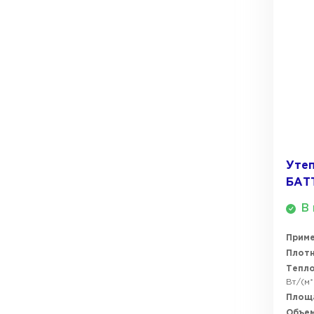
ПЕРЕЙТИ
Утеплитель Термит
Утеплитель Knauf
Утеплитель Isotec
ПЕРЕЙТИ
Утеплитель Ruspanel
Утеплитель Isover
Утеп
Утеплитель Брит
БАТ
ПЕРЕЙТИ
В 
Утеплитель Basfiber
Прим
Утеплитель Penoplex
Плотн
Тепл
Утеплитель Xotpipe
ПЕРЕЙТИ
Вт/(м*
Площ
Объем