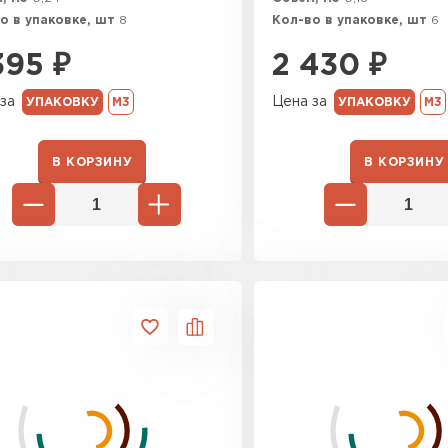
о в упаковке, шт
8
Кол-во в упаковке, шт
6
Утеплител
395
₽
2 430
₽
ПЕРЕЙ
за
Цена за
УПАКОВКУ
М3
УПАКОВКУ
М3
Гипсокарт
В КОРЗИНУ
В КОРЗИНУ
ПЕРЕЙ
Сэндвич-п
ПЕРЕЙ
Утеплитель