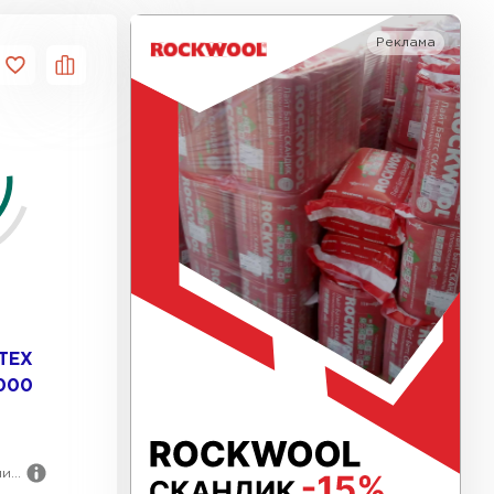
Реклама
ь Тизол
ТИ
тель Ruspanel
ЕЙТИ
ь Xotpipe
 ТЕХ
000
ТИ
...