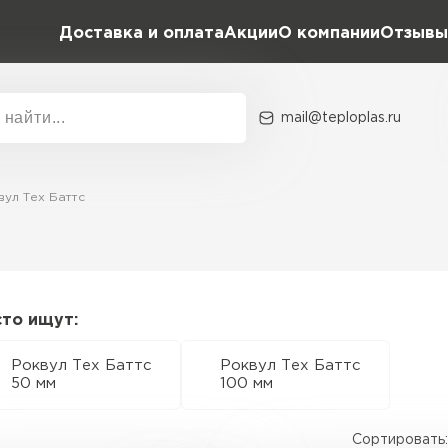
Доставка и оплата
Акции
О компании
Отзывы
mail@teploplas.ru
Акции
О комп
вул Тех Баттс
Утеплит
ПЕР
сто ищут:
Роквул Тех Баттс
Роквул Тех Баттс
Утеплител
50 мм
100 мм
ПЕРЕЙ
Сортировать: