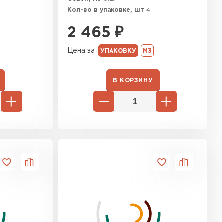
Кол-во в упаковке, шт
4
ь Ursa
2 465
₽
ТИ
Цена за
УПАКОВКУ
М3
он
В КОРЗИНУ
ТИ
анели
ТИ
 Izolife