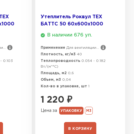
 ТЕХ
Утеплитель Роквул ТЕХ
х1000
БАТТС 50 60х600х1000
В наличии 676 уп.
...
Применение
Для вентиляции...
Плотность, кг/м3
40
- 0.103
Теплопроводность
0.054 - 0.182
Вт/(м*°C)
Площадь, м2
0,6
Объем, м3
0,04
Кол-во в упаковке, шт
1
1 220
₽
Цена за
УПАКОВКУ
М3
В КОРЗИНУ