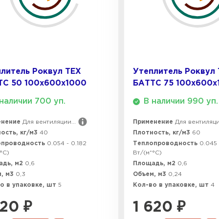
ПЕРЕЙ
ВСЕ ПРОИЗВОДИТЕЛИ
литель Роквул ТЕХ
Утеплитель Роквул
ТС 50 100х600х1000
БАТТС 75 100х600х
наличии 700 уп.
В наличии 990 уп.
енение
Для вентиляции...
Применение
Для вентиляции
ость, кг/м3
40
Плотность, кг/м3
60
опроводность
0.054 - 0.182
Теплопроводность
0.045 
°C)
Вт/(м*°C)
адь, м2
0,6
Площадь, м2
0,6
, м3
0,3
Объем, м3
0,24
о в упаковке, шт
5
Кол-во в упаковке, шт
4
220
₽
1 620
₽