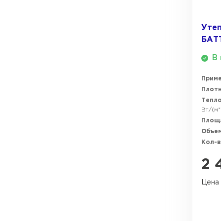
Утеп
БАТ
В 
Прим
Плотн
Тепл
Вт/(м*
Площ
Объем
Кол-в
2 
Цена 