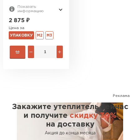
Показать
Гипсокартон
информацию
2 875
₽
ПЕРЕЙТИ
Цена за
УПАКОВКУ
М2
М3
Утеплитель Неман
ПЕРЕЙТИ
Сэндвич-панели
Реклама
ПЕРЕЙТИ
Закажите утеплитель сейчас
и получите
скидку 30%
на доставку
Утеплитель Baswool
Акция до конца месяца
ПЕРЕЙТИ