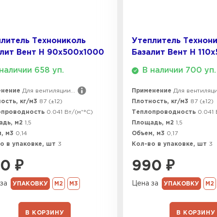
ПЕРЕЙ
литель Технониколь
Утеплитель Технон
лит Вент Н 90х500х1000
Базалит Вент Н 110
ВСЕ ПРОИЗВОДИТЕЛИ
наличии 658 уп.
В наличии 700 уп.
енение
Для вентиляции...
Применение
Для вентиляции
ость, кг/м3
87 (±12)
Плотность, кг/м3
87 (±12)
опроводность
0.041 Вт/(м*°C)
Теплопроводность
0.041 
адь, м2
1,5
Площадь, м2
1,5
, м3
0,14
Объем, м3
0,17
о в упаковке, шт
3
Кол-во в упаковке, шт
3
90
₽
990
₽
за
Цена за
УПАКОВКУ
М2
М3
УПАКОВКУ
М2
В КОРЗИНУ
В КОРЗИНУ