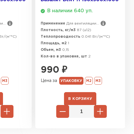
В наличии 640 уп.
...
Применение
Для вентиляции...
Плотность, кг/м3
87 (±12)
Вт/(м*°C)
Теплопроводность
0.041 Вт/(м*°C)
Площадь, м2
1
Объем, м3
0,15
Кол-во в упаковке, шт
2
990
₽
Цена за
М3
УПАКОВКУ
М2
М3
В КОРЗИНУ