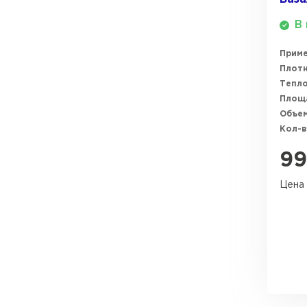
В 
Прим
Плотн
Тепл
Площ
Объем
Кол-в
9
Цена 