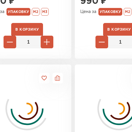
90
₽
990
₽
Утеплител
за
Цена за
УПАКОВКУ
М2
М3
УПАКОВКУ
М2
ПЕРЕЙ
В КОРЗИНУ
В КОРЗИНУ
Гипсокарт
ПЕРЕЙ
Сэндвич-п
ПЕРЕЙ
Утеплитель