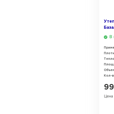
ПЕРЕЙТИ
Утеп
База
В 
Прим
Плотн
Тепл
Площ
Объем
Кол-в
9
Цена 