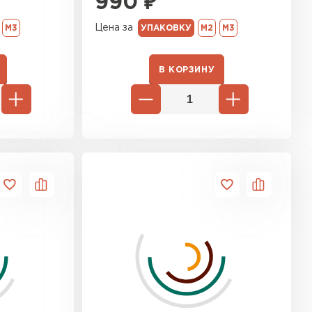
990
₽
ь Ursa
Цена за
М3
УПАКОВКУ
М2
М3
ТИ
В КОРЗИНУ
он
ТИ
анели
ТИ
 Izolife