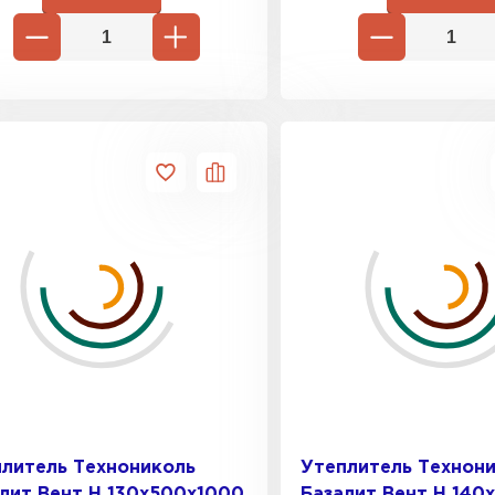
литель Технониколь
Утеплитель Технон
лит Вент Н 130х500х1000
Базалит Вент Н 140