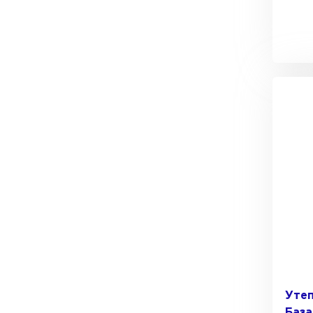
Утеп
База