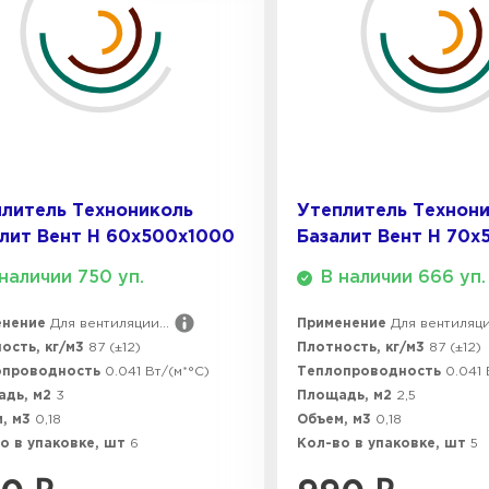
ПЕРЕЙ
тв, устойчив к биологическому воздействию и УФ-из
Утеплитель
ПЕРЕЙ
литель Технониколь
Утеплитель Технон
Утеплител
лит Вент Н 60х500х1000
Базалит Вент Н 70х
наличии 750 уп.
В наличии 666 уп.
ПЕРЕЙ
енение
Для вентиляции...
Применение
Для вентиляции
ость, кг/м3
87 (±12)
Плотность, кг/м3
87 (±12)
опроводность
0.041 Вт/(м*°C)
Теплопроводность
0.041 
Утеплител
адь, м2
3
Площадь, м2
2,5
, м3
0,18
Объем, м3
0,18
ПЕРЕЙ
о в упаковке, шт
6
Кол-во в упаковке, шт
5