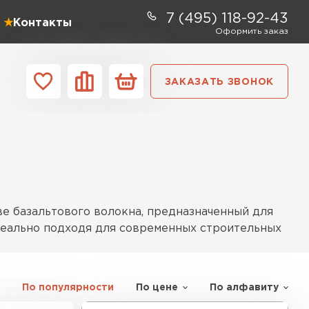
7 (495) 118-92-43
Контакты
Оформить заказ
ЗАКАЗАТЬ ЗВОНОК
ании
Контакты
ель Profiplex
ЕЙТИ
е базальтового волокна, предназначенный для
идеально подходя для современных строительных
ь Дирок
По популярности
По цене
По алфавиту
м. Эти изделия производятся из натурального
ТИ