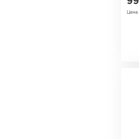
9
Утеплитель Тимплэкс
Утеплитель Технониколь
Цена 
ПЕРЕЙТИ
Утеплитель Юматекс Термо
ПЕРЕЙТИ
Утеплитель Неман
ПЕРЕЙТИ
Утеплитель Baswool