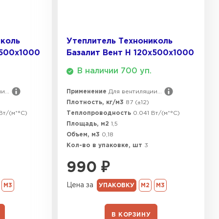
ТИ
иколь
Утеплитель Технониколь
х500х1000
Базалит Вент Н 120х500х1000
В наличии 700 уп.
...
Применение
Для вентиляции...
Плотность, кг/м3
87 (±12)
Вт/(м*°C)
Теплопроводность
0.041 Вт/(м*°C)
Площадь, м2
1,5
Объем, м3
0,18
Кол-во в упаковке, шт
3
990
₽
Цена за
М3
УПАКОВКУ
М2
М3
В КОРЗИНУ