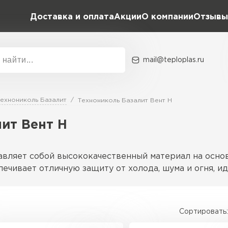
Доставка и оплата
Акции
О компании
Отзывы
mail@teploplas.ru
Акции
О комп
Технониколь Базалит
Технониколь Базалит Вент Н
ит Вент Н
Утеплит
ПЕР
вляет собой высококачественный материал на основ
ечивает отличную защиту от холода, шума и огня, 
Утеплител
Сортировать:
ты материалов, адаптированные для фасадных систе
ПЕРЕЙ