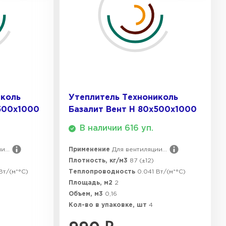
ТИ
лучению.
 Isoroc
ТИ
иколь
Утеплитель Технониколь
ь Paroc
500х1000
Базалит Вент Н 80х500х1000
В наличии 616 уп.
ТИ
...
Применение
Для вентиляции...
Плотность, кг/м3
87 (±12)
Вт/(м*°C)
Теплопроводность
0.041 Вт/(м*°C)
ь Rockwool
Площадь, м2
2
Объем, м3
0,16
ТИ
Кол-во в упаковке, шт
4