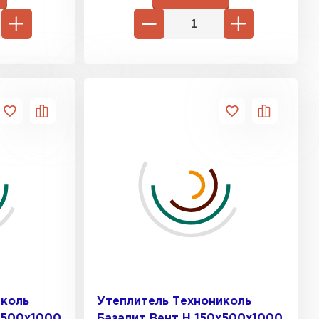
иколь
Утеплитель Технониколь
х500х1000
Базалит Вент Н 150х500х1000