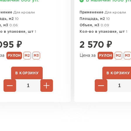
наличии 666 уп.
В наличии 1068 уп
енение
Для кровли
Применение
Для кровли
адь, м2
10
Площадь, м2
10
, м3
0.06
Объем, м3
0.09
о в упаковке, шт
1
Кол-во в упаковке, шт
1
095
₽
2 570
₽
за
Цена за
РУЛОН
М2
М3
РУЛОН
М2
М3
В КОРЗИНУ
В КОРЗИНУ