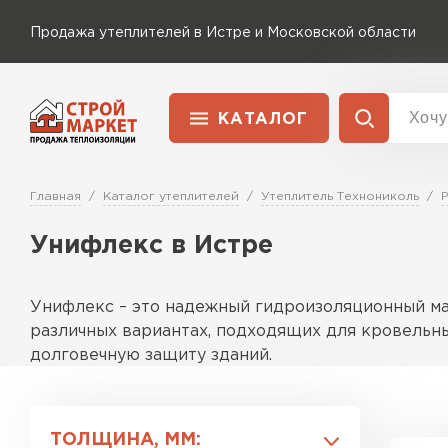
Продажа утеплителей в Истре и Московской области
КАТАЛОГ
Доставка и оплата
Утеплитель Технониколь
Главная
Каталог утеплителей
Утеплитель Технониколь
Перейти в каталог
Унифлекс в Истре
Утеплитель Rockwool
Утеплитель Ветонит
ПЕРЕЙТИ
Унифлекс – это надежный гидроизоляционный мат
Утеплитель Knauf
различных вариантах, подходящих для кровельных
долговечную защиту зданий.
Утеплитель MasterPLEX
Утеплитель Пеноплекс
Описание продуктовой линейки
Линейка включает несколько типов материалов, 
ПЕРЕЙТИ
ТОЛЩИНА, ММ: