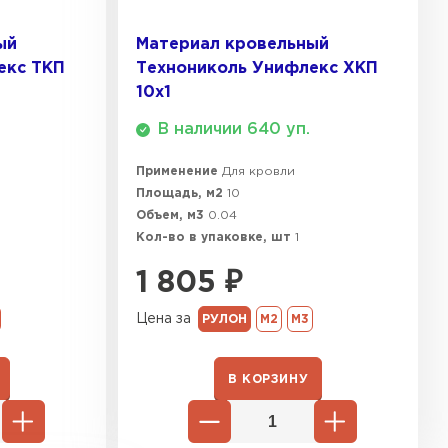
ТИ
ый
Материал кровельный
екс ТКП
Технониколь Унифлекс ХКП
10х1
В наличии 640 уп.
Применение
Для кровли
Площадь, м2
10
Объем, м3
0.04
Кол-во в упаковке, шт
1
1 805
₽
Цена за
РУЛОН
М2
М3
В КОРЗИНУ