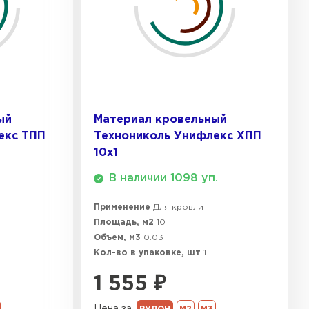
ТИ
 Isoroc
ТИ
ый
Материал кровельный
екс ТПП
Технониколь Унифлекс ХПП
ь Paroc
10х1
В наличии 1098 уп.
ТИ
Применение
Для кровли
Площадь, м2
10
ь Rockwool
Объем, м3
0.03
Кол-во в упаковке, шт
1
ТИ
1 555
₽
Цена за