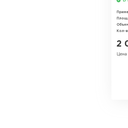
В 
Прим
Площ
Объем
Кол-в
2 
Цена 