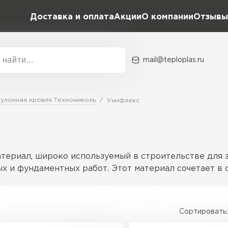
Доставка и оплата
Акции
О компании
Отзывы
mail@teploplas.ru
Акции
О комп
Рулонная кровля Технониколь
Унифлекс
Утеплит
ПЕР
ериал, широко используемый в строительстве для з
 и фундаментных работ. Этот материал сочетает в с
Утеплител
Сортировать:
адаптированных под разные нужды. Основные вариан
ПЕРЕЙ