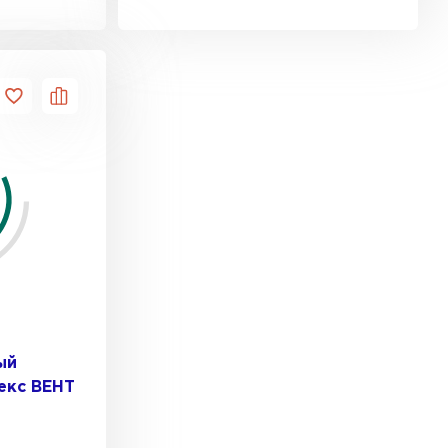
ый
екс ВЕНТ