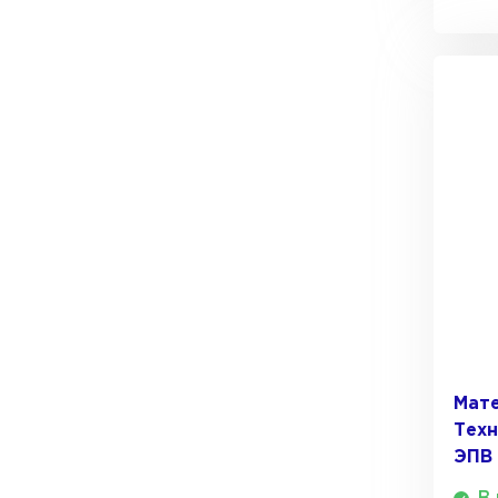
Мат
Тех
ЭПВ 