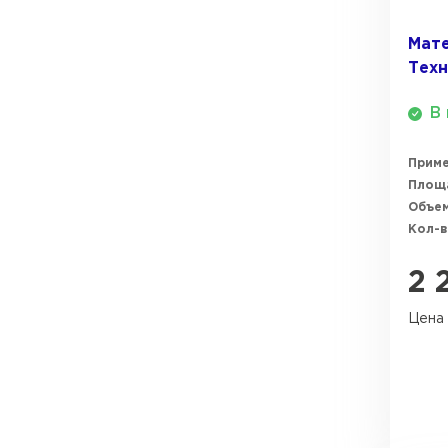
ПЕРЕЙТИ
Мат
Техн
В 
Прим
Площ
Объем
Кол-в
2 
Цена 