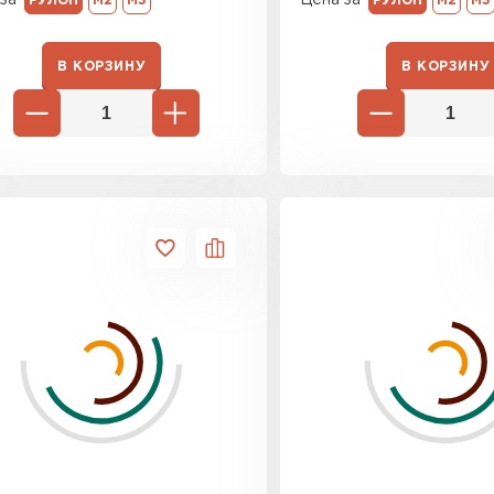
РУЛОН
М2
М3
РУЛОН
М2
М3
Утепли
В КОРЗИНУ
В КОРЗИНУ
ПЕР
Гипсокарт
ПЕРЕЙ
Сэндвич-п
ПЕРЕЙ
Утеплитель