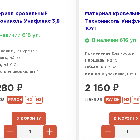
ПЕРЕЙ
ериал кровельный
Материал кровельн
ониколь Унифлекс 3,8
Технониколь Унифл
10х1
наличии 618 уп.
ВСЕ ПРОИЗВОДИТЕЛИ
В наличии 616 уп.
енение
Для кровли
Применение
Для кровли
адь, м2
10
Площадь, м2
10
, м3
0.04
Объем, м3
0.04
о в упаковке, шт
1
Кол-во в упаковке, шт
1
280
₽
2 160
₽
за
Цена за
РУЛОН
М2
М3
РУЛОН
М2
М3
В КОРЗИНУ
В КОРЗИНУ