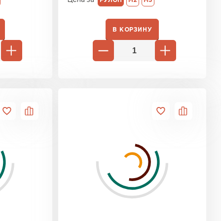
РУЛОН
М2
М3
тель Ursa
В КОРЗИНУ
ЕЙТИ
он
ТИ
анели
ТИ
 Izolife