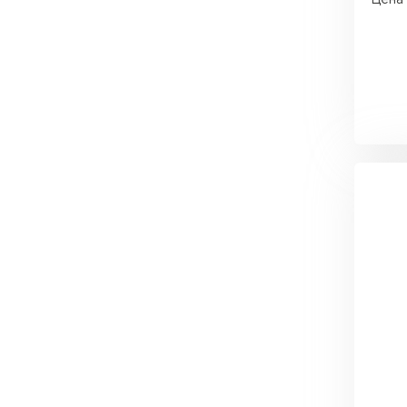
Утеплитель Тимплэкс
Утеплитель Технониколь
ПЕРЕЙТИ
Утеплитель Юматекс Термо
ПЕРЕЙТИ
Утеплитель Неман
ПЕРЕЙТИ
Утеплитель Baswool