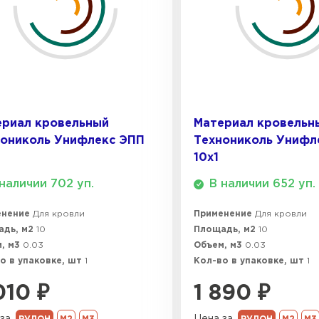
ПЕРЕЙ
Утеплитель
ПЕРЕЙ
ериал кровельный
Материал кровельн
нониколь Унифлекс ЭПП
Технониколь Унифл
Утеплител
10х1
наличии 702 уп.
В наличии 652 уп.
ПЕРЕЙ
енение
Для кровли
Применение
Для кровли
адь, м2
10
Площадь, м2
10
Утеплител
, м3
0.03
Объем, м3
0.03
о в упаковке, шт
1
Кол-во в упаковке, шт
1
ПЕРЕЙ
010
₽
1 890
₽
за
Цена за