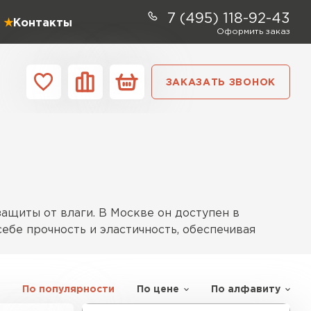
7 (495) 118-92-43
Контакты
Оформить заказ
ЗАКАЗАТЬ ЗВОНОК
ании
Контакты
ель Profiplex
ЕЙТИ
ащиты от влаги. В Москве он доступен в
ебе прочность и эластичность, обеспечивая
ь Дирок
По популярности
По цене
По алфавиту
ты – это рулонные покрытия на основе битума с
ТИ