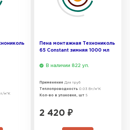
ТИ
у.
 Isoroc
виях высокой влажности.
ТИ
хнониколь
Пена монтажная Технониколь
и характеристики оптимизированы для
65 Constant зимняя 1000 мл
ь Paroc
В наличии 822 уп.
полости без перерасхода.
ТИ
Применение
Для труб
 в динамичном городе.
Теплопроводность
0.03 Вт/м*К
Вт/м*К
Кол-во в упаковке, шт
5
ь Rockwool
2 420
₽
ТИ