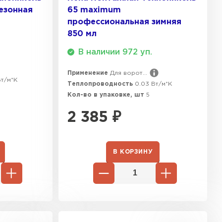
сезонная
65 maximum
ТИ
профессиональная зимняя
850 мл
В наличии 972 уп.
Применение
Для ворот...
Вт/м*К
Теплопроводность
0.03 Вт/м*К
Кол-во в упаковке, шт
5
2 385
₽
В КОРЗИНУ