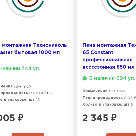
ПЕРЕЙ
фисов, обеспечивая акустическую и тепловую защит
Утеплитель
 требуется быстрая фиксация и герметичность в усло
ПЕРЕЙ
 монтажная Технониколь
Пена монтажная Те
, время затвердевания и адгезию к материалам. Эт
aster бытовая 1000 мл
65 Constant
профессиональная
Утеплител
всесезонная 850 мл
наличии 744 уп.
 типа, что позволяет эффективно заполнять большие 
В наличии 694 уп.
ПЕРЕЙ
енение
Для труб
прочностью через 24 часа, что ускоряет темпы работ
Применение
Для труб
опроводность
0.04 Вт/м*К
Теплопроводность
0.03 
о в упаковке, шт
12
Утеплител
Кол-во в упаковке, шт
5
дежность в зимние морозы и летнюю жару Истры.
005
₽
2 345
₽
ПЕРЕЙ