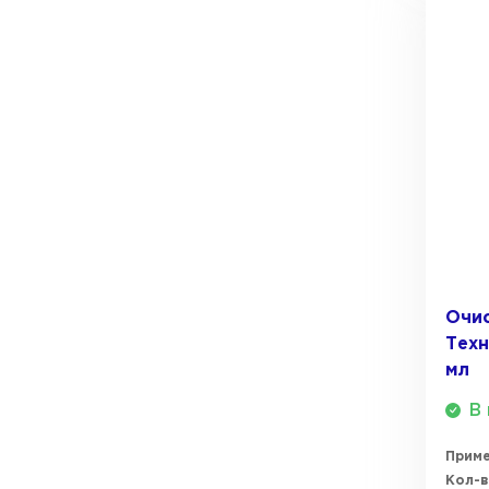
Очи
Техн
мл
В 
Прим
Кол-в