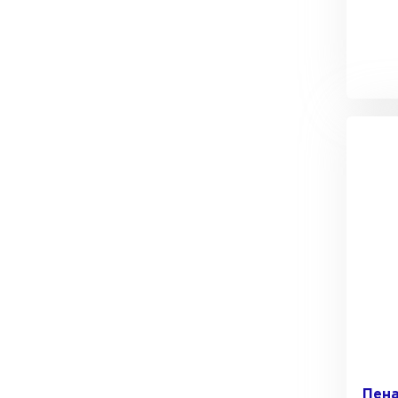
Утеплитель Тимплэкс
Утеплитель Технониколь
ПЕРЕЙТИ
Утеплитель Юматекс Термо
ПЕРЕЙТИ
Утеплитель Неман
ПЕРЕЙТИ
Утеплитель Baswool
Пена