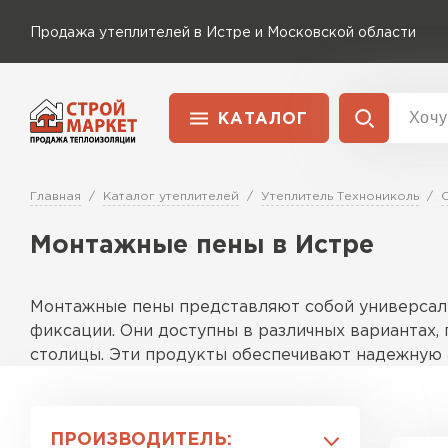
Продажа утеплителей в Истре и Московской области
КАТАЛОГ
Доставка и оплата
Утеплитель Технониколь
Главная
Каталог утеплителей
Утеплитель Технониколь
Перейти в каталог
Монтажные пены в Истре
Утеплитель Rockwool
Утеплитель Ветонит
ПЕРЕЙТИ
Монтажные пены представляют собой универсаль
Утеплитель Knauf
фиксации. Они доступны в различных вариантах,
столицы. Эти продукты обеспечивают надежную а
Утеплитель MasterPLEX
Утеплитель Пеноплекс
Описание продуктовой линейки
Ассортимент включает несколько серий, адаптир
ПЕРЕЙТИ
ПРОИЗВОДИТЕЛЬ: