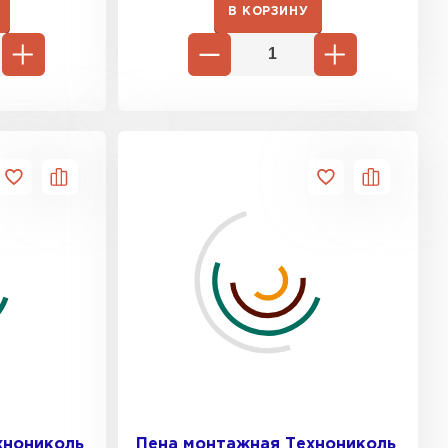
В КОРЗИНУ
ь Ursa
ТИ
он
ТИ
анели
ТИ
 Izolife
хнониколь
Пена монтажная Технониколь