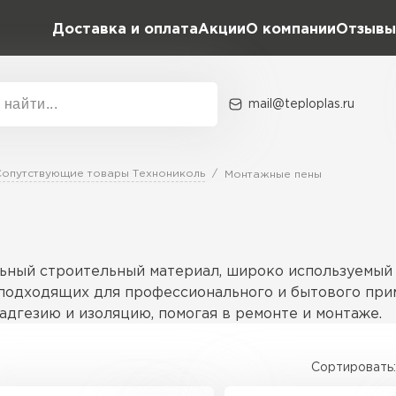
Доставка и оплата
Акции
О компании
Отзывы
mail@teploplas.ru
Акции
О комп
Сопутствующие товары Технониколь
Монтажные пены
Утеплит
ПЕР
ный строительный материал, широко используемый в
 подходящих для профессионального и бытового прим
дгезию и изоляцию, помогая в ремонте и монтаже.
Утеплител
Сортировать:
ованных для разных нужд. Например, стандартные в
ПЕРЕЙ