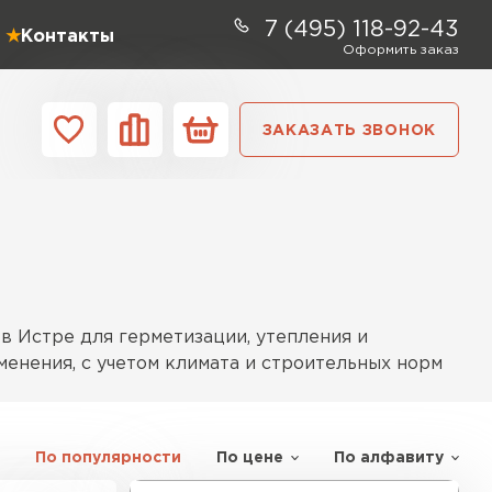
7 (495) 118-92-43
Контакты
Оформить заказ
ЗАКАЗАТЬ ЗВОНОК
ании
Контакты
ель Profiplex
ЕЙТИ
 Истре для герметизации, утепления и
енения, с учетом климата и строительных норм
ь Дирок
По популярности
По цене
По алфавиту
арианты для повседневного использования,
ТИ