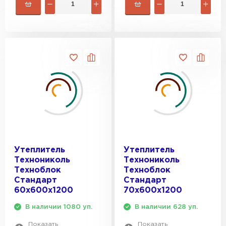
Утеплитель Тимплэкс
климате Истры с его влажностью и перепадами температур.
ПЕРЕЙТИ
Утеплитель Теплекс
ПЕРЕЙТИ
Утеплитель Изомин
ПЕРЕЙТИ
Утеплитель
Утеплитель
Рулонная кровля Брит
Технониколь
Технониколь
Техноблок
Техноблок
ПЕРЕЙТИ
Стандарт
Стандарт
60х600х1200
70х600х1200
В наличии 1080 уп.
В наличии 628 уп.
Утеплитель Knauf
Показать
Показать