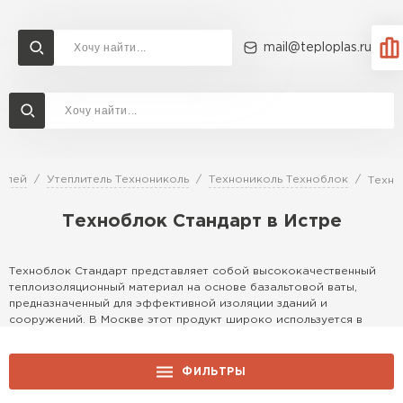
mail@teploplas.ru
Доставка и оплата
Акции
О компании
Контакты
Утеплитель Технониколь
Перейти в каталог
телей
Утеплитель Технониколь
Технониколь Техноблок
Техно
Утеплитель Ветонит
Техноблок Стандарт в Истре
Утеплитель Rockwool
ПЕРЕЙТИ
Техноблок Стандарт представляет собой высококачественный
Утеплитель Knauf
теплоизоляционный материал на основе базальтовой ваты,
предназначенный для эффективной изоляции зданий и
Утеплитель Profiplex
сооружений. В Москве этот продукт широко используется в
строительстве благодаря своей доступности, экологичности и
Утеплитель Пеноплекс
отличным эксплуатационным свойствам. Он идеально подходит
ПЕРЕЙТИ
для утепления фасадов, крыш и перекрытий, обеспечивая
ФИЛЬТРЫ
комфорт и энергосбережение в условиях столичного климата.