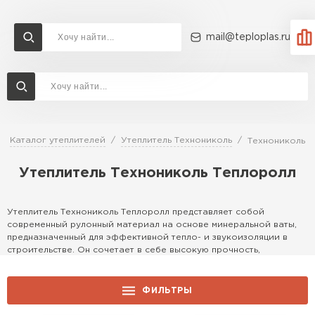
mail@teploplas.ru
Доставка и оплата
Акции
О компании
Контакты
Утеплитель Технониколь
Перейти в каталог
Каталог утеплителей
Утеплитель Технониколь
Технониколь Т
Утеплитель Ветонит
Утеплитель Технониколь Теплоролл
Утеплитель Rockwool
ПЕРЕЙТИ
Утеплитель Технониколь Теплоролл представляет собой
Утеплитель Knauf
современный рулонный материал на основе минеральной ваты,
предназначенный для эффективной тепло- и звукоизоляции в
Утеплитель Profiplex
строительстве. Он сочетает в себе высокую прочность,
экологичность и удобство монтажа, идеально подходя для жилых
Утеплитель Пеноплекс
и коммерческих объектов.
ПЕРЕЙТИ
ФИЛЬТРЫ
1) Описание продуктовой линейки