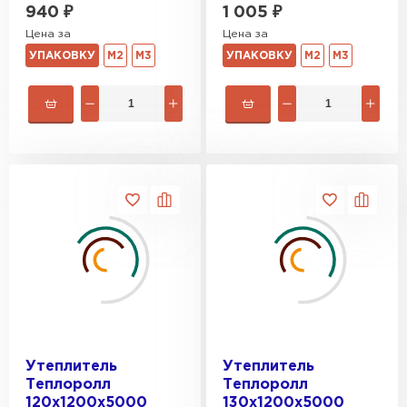
940
₽
1 005
₽
Цена за
Цена за
Утеплитель Rockwool
УПАКОВКУ
М2
М3
УПАКОВКУ
М2
М3
ПЕРЕЙТИ
Утеплитель Технониколь
ПЕРЕЙТИ
Утеплитель Ursa
ПЕРЕЙТИ
Утеплитель Юматекс Термо
Утеплитель
Утеплитель
Теплоролл
Теплоролл
ПЕРЕЙТИ
120х1200х5000
130х1200х5000