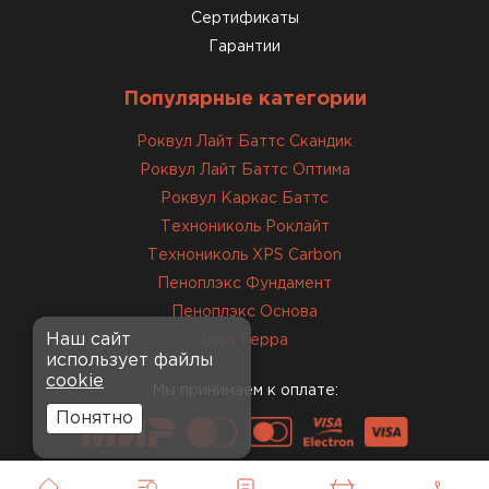
Сертификаты
Гарантии
Популярные категории
Роквул Лайт Баттс Скандик
Роквул Лайт Баттс Оптима
Роквул Каркас Баттс
Технониколь Роклайт
Технониколь XPS Carbon
Пеноплэкс Фундамент
Пеноплэкс Основа
Наш сайт
Ursa Терра
использует файлы
cookie
Мы принимаем к оплате:
Понятно