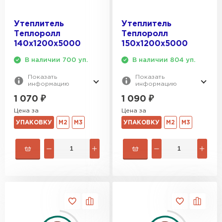
ПЕРЕЙТИ
Утеплитель
Утеплитель
Теплоролл
Теплоролл
Утеплитель Izolife
140х1200х5000
150х1200х5000
ПЕРЕЙТИ
В наличии 700 уп.
В наличии 804 уп.
Показать
Показать
информацию
информацию
ВСЕ ПРОИЗВОДИТЕЛИ
1 070
₽
1 090
₽
Цена за
Цена за
УПАКОВКУ
М2
М3
УПАКОВКУ
М2
М3