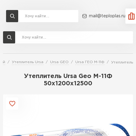
mail@teploplas.ru
Доставка и оплата
Акции
О компании
Контакты
Утеплитель Технониколь
Перейти в каталог
лей
Утеплитель Ursa
Ursa GEO
Ursa ГЕО М-11Ф
Утеплитель 
Утеплитель Ветонит
Утеплитель Rockwool
Утеплитель Ursa Geo М-11Ф
50х1200х12500
ПЕРЕЙТИ
Утеплитель Knauf
Утеплитель Profiplex
Утеплитель Пеноплекс
ПЕРЕЙТИ