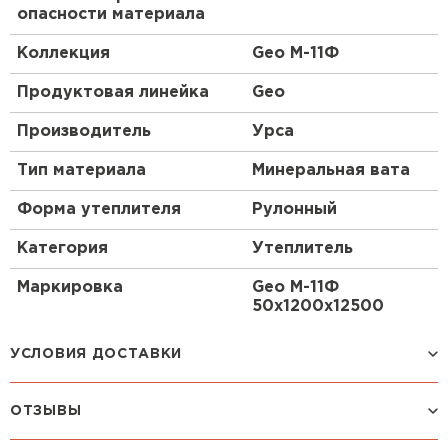
опасности материала
Простота монтажа.
Коллекция
Geo М-11Ф
Утеплитель Isoroc
Продуктовая линейка
Geo
ПЕРЕЙТИ
Производитель
Урса
Утеплитель Isover
Тип материала
Минеральная вата
ПЕРЕЙТИ
Форма утеплителя
Рулонный
Категория
Утеплитель
Утеплитель Paroc
Маркировка
Geo М-11Ф
50х1200х12500
ПЕРЕЙТИ
УСЛОВИЯ ДОСТАВКИ
Утеплитель Penoplex
ОТЗЫВЫ
Способ доставки
Стоимость доставки
ПЕРЕЙТИ