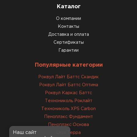
доставкой и грамотной
Каталог
консультацией. Нужен был
утеплитель для разных
О компании
помещений. Взял утеплитель
Контакты
Knauf для гаража и балкона.
Доставка и оплата
Качество отличное, материал
Сертификаты
плотный и легко монтируется.
Гарантии
Спасибо Александру!
Популярные категории
Румянцев
Матвей
Роквул Лайт Баттс Скандик
27.12.2024
Роквул Лайт Баттс Оптима
Роквул Каркас Баттс
Покупал рулонный утеплитель,
но к работам приступил не
Технониколь Роклайт
сразу, пачки лежали на улице и
Технониколь XPS Carbon
попали под дождь. Что могу
Пеноплэкс Фундамент
сказать. Спасибо за
Пеноплэкс Основа
качественный товар, ни одного
Наш сайт
Ursa Терра