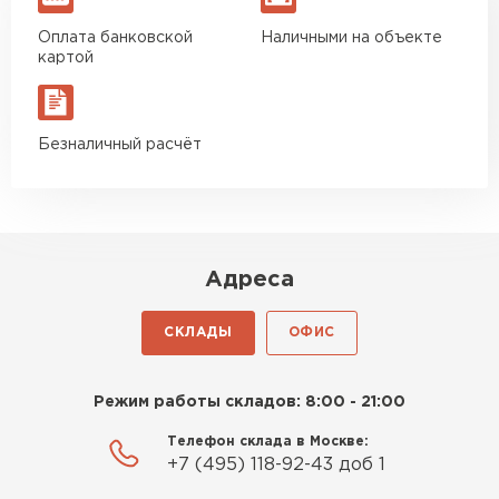
ним!
Оплата банковской
Наличными на объекте
картой
Власов
Егор
07.12.2024
Безналичный расчёт
Нужен был определённый
утеплитель Ursa для утепления
бани. Материал понравился:
лёгкий, хорошо гнётся, а
главное никакой пыли и
Адреса
мусора, работать было в
удовольствие. Монтировать
СКЛАДЫ
ОФИС
оказалось проще простого, как
конструктор. Привезли
Режим работы складов: 8:00 - 21:00
оперативно, всё целое, ни
одной повреждённой упаковки.
Телефон склада в Москве:
Подсказали по
+7 (495) 118-92-43 доб 1
характеристикам, всё честно