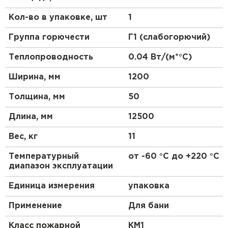
для частного домостроения.
ПЕРЕЙТИ
Утеплитель Тимплэкс
Кол-во в упаковке, шт
1
Область применения:
Утеплитель Теплекс
Группа горючести
Г1 (слабогорючий)
Продукция Ursa Geo востребована при утеплении
скатных или плоских крыш, наружных стен и стен
Теплопроводность
0.04 Вт/(м*°C)
ПЕРЕЙТИ
подвалов, пола и потолка. Утеплитель
Ширина, мм
1200
применяется для изоляции элементов балконов
Московской областиджий, бань и саун. Кроме
Утеплитель Изомин
Толщина, мм
50
этого, данные минераловатные плиты используют
и для изоляции промышленного оборудования и в
Длина, мм
12500
специальных отраслях, для обустройства
ПЕРЕЙТИ
автомобильных и железных дорог.
Вес, кг
11
Рулонная кровля Брит
Преимущества:
Температурный
от -60 °С до +220 °С
диапазон эксплуатации
ПЕРЕЙТИ
Отличные теплоизоляционные свойства.
Единица измерения
упаковка
Экологичность материала.
Негорючесть.
Утеплитель Knauf
Применение
Для бани
Долговечность.
Класс пожарной
КМ1
ПЕРЕЙТИ
Биостойкость.