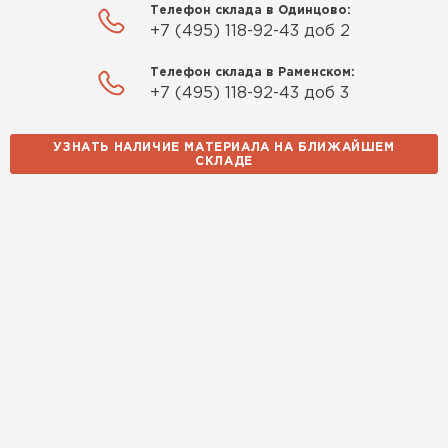
Телефон склада в Одинцово:
рассказали, что именно нужно
+7 (495) 118-92-43 доб 2
для бани, без лишних
навязываний!
Телефон склада в Раменском:
+7 (495) 118-92-43 доб 3
Богомолов
Макар
УЗНАТЬ НАЛИЧИЕ МАТЕРИАЛА НА БЛИЖАЙШЕМ
27.05.2024
СКЛАДЕ
Недавно купил утеплитель
Инсулейшн для потолка в
сарае. Материал плотный,
лёгкий, укладывать просто,
крошится минимально.
Доставили быстро,
консультанты помогли с
выбором и всё подробно
объяснили. С монтажом
справился сам!