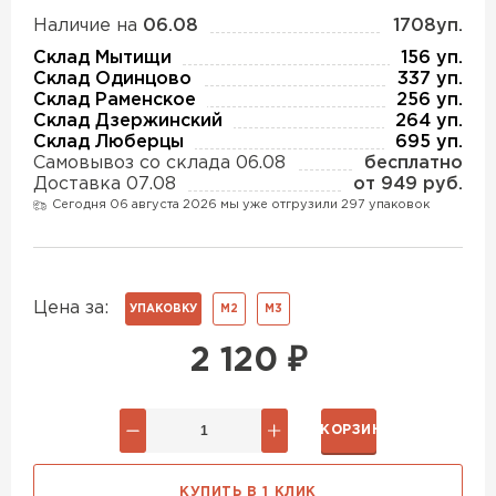
Утеплитель Изотек
Наличие на
06.08
1708уп.
ПЕРЕЙТИ
Склад Мытищи
156 уп.
Утеплитель Юматекс
Склад Одинцово
337 уп.
Склад Раменское
256 уп.
Склад Дзержинский
264 уп.
Утеплитель Ruspanel
Склад Люберцы
695 уп.
Утеплитель Теплекс
Самовывоз со склада 06.08
бесплатно
ПЕРЕЙТИ
Доставка 07.08
от 949 руб.
Сегодня 06 августа 2026 мы уже отгрузили 297 упаковок
Утеплитель Эковер
Утеплитель Hotrock
ПЕРЕЙТИ
Утеплитель Дирок
Цена за:
УПАКОВКУ
М2
М3
2 120
₽
Утеплитель Xotpipe
Утеплитель Белтеп
ПЕРЕЙТИ
В КОРЗИНУ
Утеплитель Тизол
Утеплитель Эковер
КУПИТЬ В 1 КЛИК