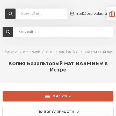
mail@teploplas.ru
Доставка и оплата
Акции
О компании
Контакты
Утеплитель Технониколь
Перейти в каталог
Каталог утеплителей
Утеплитель Basfiber
Базальтовый мат 
Утеплитель Ветонит
Копия Базальтовый мат BASFIBER в
Утеплитель Rockwool
Истре
ПЕРЕЙТИ
Утеплитель Knauf
Утеплитель Profiplex
ФИЛЬТРЫ
Утеплитель Пеноплекс
ПЕРЕЙТИ
ТОЛЩИНА, ММ:
ПО ПОПУЛЯРНОСТИ