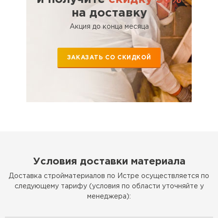
Утеплитель Тимплэкс
на доставку
ПЕРЕЙТИ
Акция до конца месяца
Утеплитель Теплекс
ЗАКАЗАТЬ СО СКИДКОЙ
ПЕРЕЙТИ
Утеплитель Изомин
ПЕРЕЙТИ
Рулонная кровля Брит
Условия доставки материала
ПЕРЕЙТИ
Доставка стройматериалов по Истре осуществляется по
следующему тарифу (условия по области уточняйте у
менеджера):
Утеплитель Knauf