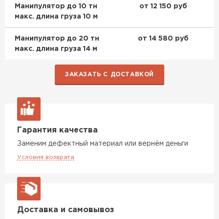
Манипулятор до 10 тн
от 12 150 руб
макс. длина груза 10 м
Утеплитель Rockwool
Манипулятор до 20 тн
от 14 580 руб
ПЕРЕЙТИ
макс. длина груза 14 м
Утеплитель Технониколь
ЗАКАЗАТЬ С ДОСТАВКОЙ
ПЕРЕЙТИ
Утеплитель Ursa
Гарантия качества
Заменим дефектный материал или вернём деньги
ПЕРЕЙТИ
Условия возврата
Утеплитель Юматекс Термо
ПЕРЕЙТИ
Доставка и самовывоз