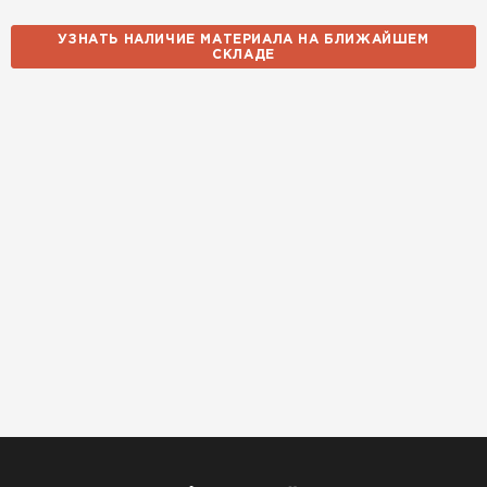
Утеплитель Baswool
УЗНАТЬ НАЛИЧИЕ МАТЕРИАЛА НА БЛИЖАЙШЕМ
ПЕРЕЙТИ
СКЛАДЕ
Утеплитель Izolife
ПЕРЕЙТИ
ВСЕ ПРОИЗВОДИТЕЛИ