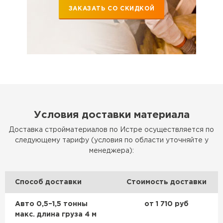
ЗАКАЗАТЬ СО СКИДКОЙ
Утеплитель Эковер
Утеплитель Термит
ПЕРЕЙТИ
Утеплитель Isotec
Утеплитель Тимплэкс
ПЕРЕЙТИ
Утеплитель Ruspanel
Условия доставки материала
Утеплитель Изовол
Утеплитель Брит
Доставка стройматериалов по Истре осуществляется по
ПЕРЕЙТИ
следующему тарифу (условия по области уточняйте у
менеджера):
Утеплитель Basfiber
Утеплитель Basfiber
Способ доставки
Стоимость доставки
ПЕРЕЙТИ
Утеплитель Xotpipe
Авто 0,5–1,5 тонны
от 1 710 руб
макс. длина груза 4 м