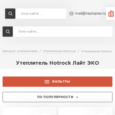
mail@teploplas.ru
Доставка и оплата
Акции
О компании
Контакты
Утеплитель Технониколь
Перейти в каталог
Каталог утеплителей
Утеплитель Hotrock
Утеплитель Hotrock
Утеплитель Ветонит
Утеплитель Hotrock Лайт ЭКО
Утеплитель Rockwool
ПЕРЕЙТИ
Утеплитель Knauf
ФИЛЬТРЫ
Утеплитель Profiplex
ТОЛЩИНА, ММ:
ПО ПОПУЛЯРНОСТИ
Утеплитель Пеноплекс
ПЕРЕЙТИ
50
ПРИМЕНЕНИЕ:
100