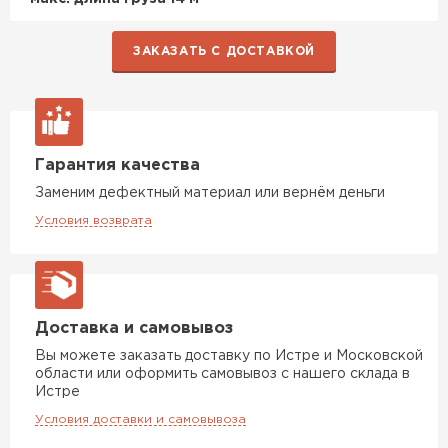
Утеплитель Knauf
ПЕРЕЙТИ
ЗАКАЗАТЬ С ДОСТАВКОЙ
Утеплитель Isoroc
ПЕРЕЙТИ
Гарантия качества
Заменим дефектный материал или вернём деньги
Утеплитель Isover
Условия возврата
ПЕРЕЙТИ
Доставка и самовывоз
Утеплитель Paroc
Вы можете заказать доставку по Истре и Московской
области или оформить самовывоз с нашего склада в
ПЕРЕЙТИ
Истре
Условия доставки и самовывоза
Утеплитель Penoplex