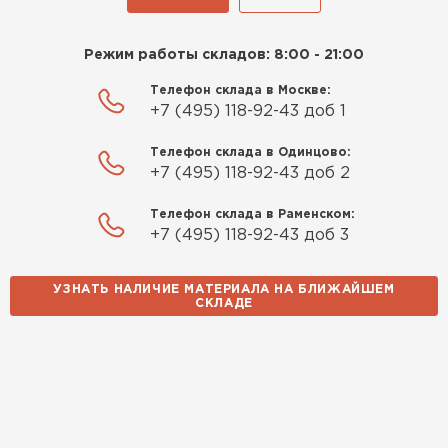
27.12.2024
Приобрёл утеплитель Isover
Режим работы складов: 8:00 - 21:00
Гипсокартон
для утепления дачного домика.
Телефон склада в Москве:
Понравилось, что он мягкий, не
ПЕРЕЙТИ
+7 (495) 118-92-43 доб 1
крошится и легко
укладывается хоть я и не
Телефон склада в Одинцово:
профессионал, но справился
+7 (495) 118-92-43 доб 2
Утеплитель Неман
быстро. Ребята из компании
Телефон склада в Раменском:
порадовали, всё организовали
+7 (495) 118-92-43 доб 3
ПЕРЕЙТИ
оперативно, доставили
вовремя, ничего не перепутали.
Теперь подумываю утеплить и
УЗНАТЬ НАЛИЧИЕ МАТЕРИАЛА НА БЛИЖАЙШЕМ
Сэндвич-панели
СКЛАДЕ
сарай с таким подходом
хочется снова обратиться к
ПЕРЕЙТИ
ним!
Власов
Утеплитель Baswool
Егор