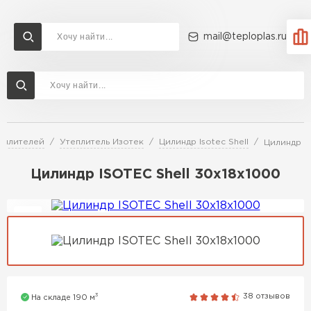
mail@teploplas.ru
Доставка и оплата
Акции
О компании
Контакты
Утеплитель Технониколь
Перейти в каталог
еплителей
Утеплитель Изотек
Цилиндр Isotec Shell
Цилиндр I
Утеплитель Ветонит
Утеплитель Rockwool
Цилиндр ISOTEC Shell 30х18х1000
ПЕРЕЙТИ
Утеплитель Knauf
Утеплитель Profiplex
Утеплитель Пеноплекс
ПЕРЕЙТИ
3
38 отзывов
На складе 190 м