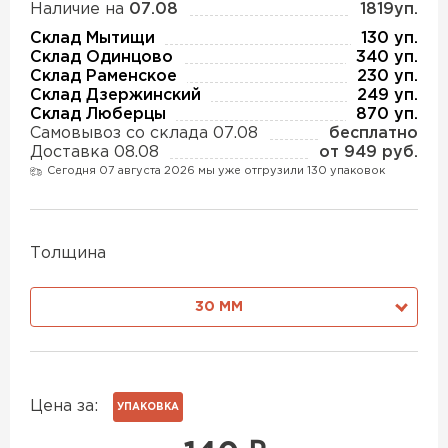
Наличие на
07.08
1819уп.
Утеплитель Isover
Утеплитель MasterPLEX
Склад Мытищи
130 уп.
Склад Одинцово
340 уп.
ПЕРЕЙТИ
Склад Раменское
230 уп.
Утеплитель Урса
Склад Дзержинский
249 уп.
Склад Люберцы
870 уп.
Утеплитель Дирок
Самовывоз со склада 07.08
бесплатно
Доставка 08.08
от 949 руб.
Утеплитель Isoroc
Сегодня 07 августа 2026 мы уже отгрузили 130 упаковок
ПЕРЕЙТИ
Утеплитель Изовол
Утеплитель Белтеп
Толщина
ПЕРЕЙТИ
Утеплитель Paroc
30 ММ
Утеплитель Тизол
Утеплитель Hotrock
ПЕРЕЙТИ
Цена за:
УПАКОВКА
Утеплитель Изомин