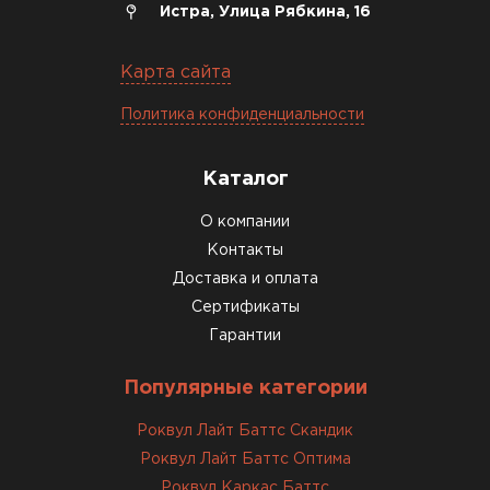
Богомолов
Истра, Улица Рябкина, 16
Макар
27.05.2024
Карта сайта
Недавно купил утеплитель
Политика конфиденциальности
Инсулейшн для потолка в
сарае. Материал плотный,
лёгкий, укладывать просто,
Каталог
крошится минимально.
О компании
Доставили быстро,
консультанты помогли с
Контакты
выбором и всё подробно
Доставка и оплата
объяснили. С монтажом
Сертификаты
справился сам!
Гарантии
Михайлов
Популярные категории
Андрей
21.10.2024
Роквул Лайт Баттс Скандик
Роквул Лайт Баттс Оптима
Искал определённый
Роквул Каркас Баттс