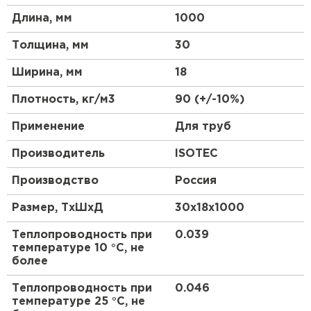
Утеплитель Эковер
Особенности товара:
Длина, мм
1000
Утеплитель Термит
Толщина, мм
30
ПЕРЕЙТИ
Эффективная защита от теплопотерь и шума
Высококачественный материал для
Ширина, мм
18
Утеплитель Isotec
долговечности
Утеплитель Тимплэкс
Плотность, кг/м3
90 (+/-10%)
Прост в монтаже для удобства использования
Размеры 30х18х1000 мм для универсального
Утеплитель Ruspanel
Применение
Для труб
ПЕРЕЙТИ
применения
Производитель
ISOTEC
Цилиндрическая форма для легкой установки
в конструкции
Утеплитель Брит
Утеплитель Изовол
Производство
Россия
Надежная защита от воздействия внешних
Размер, ТхШхД
30х18х1000
ПЕРЕЙТИ
факторов
Утеплитель Basfiber
Идеальное сочетание цена-качество для
Теплопроводность при
0.039
экономии средств
температуре 10 °С, не
Утеплитель Basfiber
Широкий спектр применения в
более
Утеплитель Xotpipe
строительстве и ремонте
ПЕРЕЙТИ
Теплопроводность при
0.046
температуре 25 °С, не
Сферы применения: