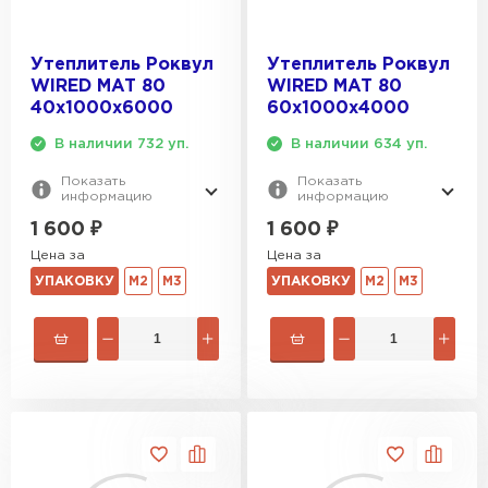
Утеплитель Эковер
Утеплитель Термит
ПЕРЕЙТИ
Утеплитель Роквул
Утеплитель Роквул
WIRED MAT 80
WIRED MAT 80
40х1000х6000
60х1000х4000
Утеплитель Isotec
Утеплитель Тимплэкс
В наличии 732 уп.
В наличии 634 уп.
ПЕРЕЙТИ
Показать
Показать
Утеплитель Ruspanel
информацию
информацию
1 600
₽
1 600
₽
Утеплитель Изовол
Цена за
Цена за
Утеплитель Брит
УПАКОВКУ
М2
М3
УПАКОВКУ
М2
М3
ПЕРЕЙТИ
Утеплитель Basfiber
Утеплитель Basfiber
ПЕРЕЙТИ
Утеплитель Xotpipe
Утеплитель Термит