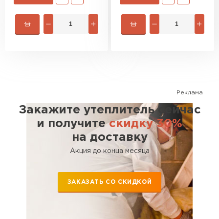
Утеплитель Rockwool
ПЕРЕЙТИ
Утеплитель Технониколь
Реклама
ПЕРЕЙТИ
Закажите утеплитель сейчас
и получите
скидку 30%
Утеплитель Ursa
на доставку
Акция до конца месяца
ПЕРЕЙТИ
ЗАКАЗАТЬ СО СКИДКОЙ
Утеплитель Юматекс Термо
ПЕРЕЙТИ