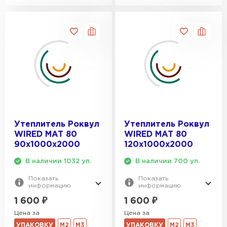
ПЕРЕЙТИ
Утеплитель Isoroc
ПЕРЕЙТИ
Утеплитель Isover
ПЕРЕЙТИ
Утеплитель Роквул
Утеплитель Роквул
WIRED MAT 80
WIRED MAT 80
90х1000х2000
120х1000х2000
Утеплитель Paroc
В наличии 1032 уп.
В наличии 700 уп.
ПЕРЕЙТИ
Показать
Показать
информацию
информацию
Утеплитель Penoplex
1 600
₽
1 600
₽
Цена за
Цена за
ПЕРЕЙТИ
УПАКОВКУ
М2
М3
УПАКОВКУ
М2
М3