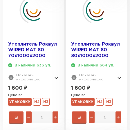
Утеплитель Тимплэкс
ПЕРЕЙТИ
Утеплитель Теплекс
ПЕРЕЙТИ
Утеплитель Роквул
Утеплитель Роквул
WIRED MAT 80
WIRED MAT 80
70х1000х2000
80х1000х2000
Утеплитель Изомин
В наличии 636 уп.
В наличии 664 уп.
ПЕРЕЙТИ
Показать
Показать
информацию
информацию
1 600
₽
1 600
₽
Рулонная кровля Брит
Цена за
Цена за
УПАКОВКУ
М2
М3
УПАКОВКУ
М2
М3
ПЕРЕЙТИ
Утеплитель Knauf